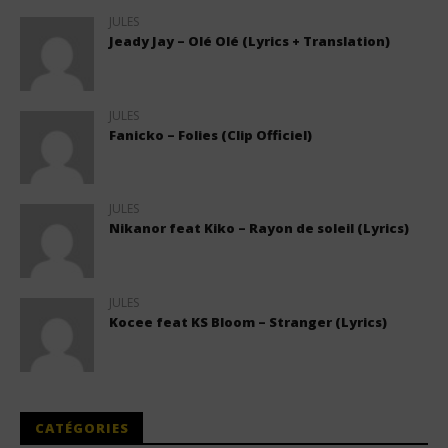
JULES
Jeady Jay – Olé Olé (Lyrics + Translation)
JULES
Fanicko – Folies (Clip Officiel)
JULES
Nikanor feat Kiko – Rayon de soleil (Lyrics)
JULES
Kocee feat KS Bloom – Stranger (Lyrics)
CATÉGORIES