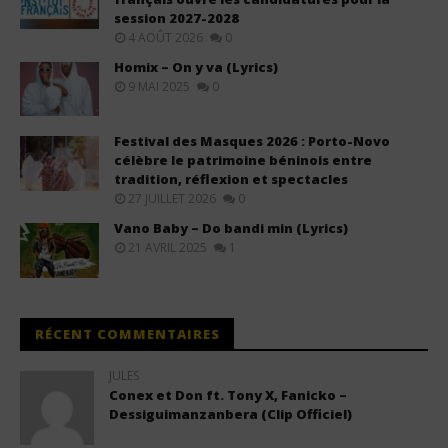
session 2027-2028
4 AOÛT 2026
0
Homix – On y va (Lyrics)
9 MAI 2025
0
Festival des Masques 2026 : Porto-Novo
célèbre le patrimoine béninois entre
tradition, réflexion et spectacles
27 JUILLET 2026
0
Vano Baby – Do bandi min (Lyrics)
21 AVRIL 2025
1
RÉCENT COMMENTAIRES
JULES
Conex et Don ft. Tony X, Fanicko –
Dessiguimanzanbera (Clip Officiel)