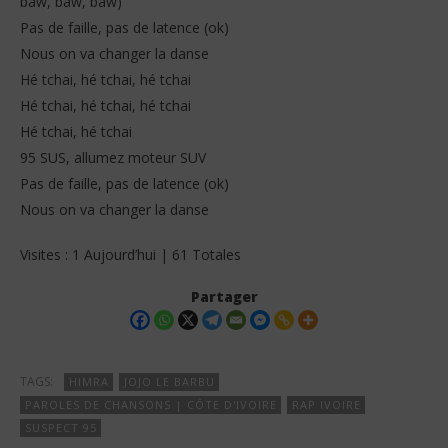
baw, baw, baw)
Pas de faille, pas de latence (ok)
Nous on va changer la danse
Hé tchai, hé tchai, hé tchai
Hé tchai, hé tchai, hé tchai
Hé tchai, hé tchai
95 SUS, allumez moteur SUV
Pas de faille, pas de latence (ok)
Nous on va changer la danse
Visites : 1 Aujourd’hui | 61 Totales
Partager
TAGS:
HIMRA
JOJO LE BARBU
PAROLES DE CHANSONS | CÔTE D'IVOIRE
RAP IVOIRE
SUSPECT 95