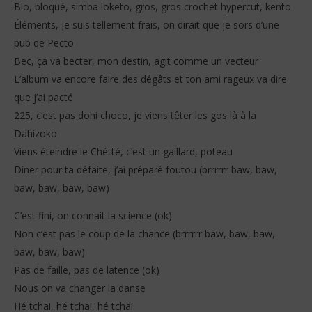
Blo, bloqué, simba loketo, gros, gros crochet hypercut, kento
Éléments, je suis tellement frais, on dirait que je sors d’une
pub de Pecto
Bec, ça va becter, mon destin, agit comme un vecteur
L’album va encore faire des dégâts et ton ami rageux va dire
que j’ai pacté
225, c’est pas dohi choco, je viens têter les gos là à la
Dahizoko
Viens éteindre le Chétté, c’est un gaillard, poteau
Diner pour ta défaite, j’ai préparé foutou (brrrrrr baw, baw,
baw, baw, baw, baw)
C’est fini, on connait la science (ok)
Non c’est pas le coup de la chance (brrrrrr baw, baw, baw,
baw, baw, baw)
Pas de faille, pas de latence (ok)
Nous on va changer la danse
Hé tchai, hé tchai, hé tchai