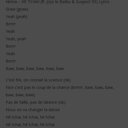
Himra – HE TCHAI (ft. Jojo le Barbu & Suspect 95) Lyrics
Graw (graw)
Yeah (yeah)
Brrrrr
Yeah
Yeah, yeah
Brrrrr
NOW VIEWING
Yeah
Himra – HE TCHAI (ft. Jojo le Barbu & Suspect 95)
Him
Brrrrr
Lyrics
25
Baw, baw, baw, baw, baw, baw
dé
25
202
décembre
S
C’est fini, on connait la science (ok)
2025
Stone
Non c’est pas le coup de la chance (brrrrrr, baw, baw, baw,
baw, baw, baw)
Pas de faille, pas de latence (ok)
Nous on va changer la danse
Hé tchai, hé tchai, hé tchai
Hé tchai, hé tchai, hé tchai