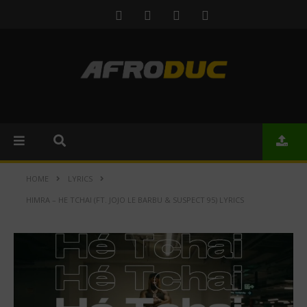
HOME
LYRICS
HIMRA – HE TCHAI (FT. JOJO LE BARBU & SUSPECT 95) LYRICS