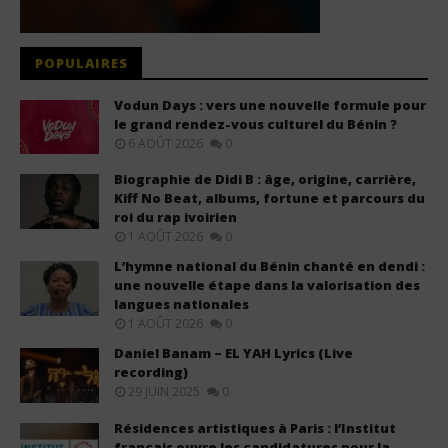
POPULAIRES
Vodun Days : vers une nouvelle formule pour
le grand rendez-vous culturel du Bénin ?
6 AOÛT 2026
0
Biographie de Didi B : âge, origine, carrière,
Kiff No Beat, albums, fortune et parcours du
roi du rap ivoirien
1 AOÛT 2026
0
L’hymne national du Bénin chanté en dendi :
une nouvelle étape dans la valorisation des
langues nationales
1 AOÛT 2026
0
Daniel Banam – EL YAH Lyrics (Live
recording)
29 JUIN 2025
0
Résidences artistiques à Paris : l’Institut
français ouvre les candidatures pour la