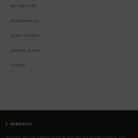
ACTUALITÉS
BIOGRAPHIES
CLIPS VIDÉOS
GOSPEL & FOI
LYRICS
AFRODUC
Afroduc est un média musical africain qui publie chaque jour