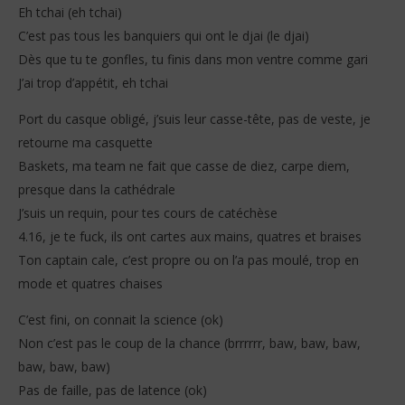
Eh tchai (eh tchai)
C’est pas tous les banquiers qui ont le djai (le djai)
Dès que tu te gonfles, tu finis dans mon ventre comme gari
J’ai trop d’appétit, eh tchai
Port du casque obligé, j’suis leur casse-tête, pas de veste, je
retourne ma casquette
Baskets, ma team ne fait que casse de diez, carpe diem,
presque dans la cathédrale
J’suis un requin, pour tes cours de catéchèse
4.16, je te fuck, ils ont cartes aux mains, quatres et braises
Ton captain cale, c’est propre ou on l’a pas moulé, trop en
mode et quatres chaises
C’est fini, on connait la science (ok)
Non c’est pas le coup de la chance (brrrrrr, baw, baw, baw,
baw, baw, baw)
Pas de faille, pas de latence (ok)