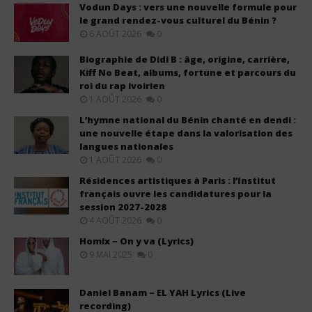
Vodun Days : vers une nouvelle formule pour
le grand rendez-vous culturel du Bénin ?
6 AOÛT 2026
0
Biographie de Didi B : âge, origine, carrière,
Kiff No Beat, albums, fortune et parcours du
roi du rap ivoirien
1 AOÛT 2026
0
L’hymne national du Bénin chanté en dendi :
une nouvelle étape dans la valorisation des
langues nationales
1 AOÛT 2026
0
Résidences artistiques à Paris : l’Institut
français ouvre les candidatures pour la
session 2027-2028
4 AOÛT 2026
0
Homix – On y va (Lyrics)
9 MAI 2025
0
Daniel Banam – EL YAH Lyrics (Live
recording)