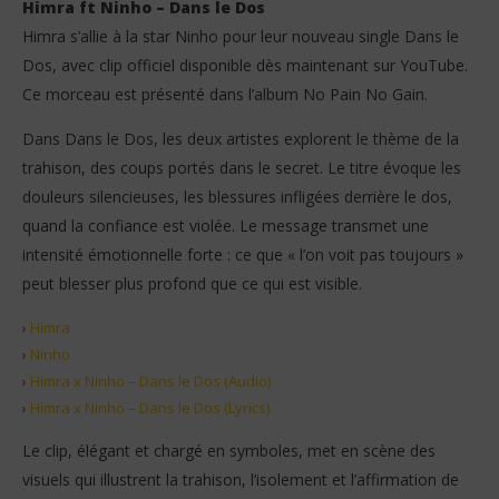
Himra ft Ninho – Dans le Dos
Himra s’allie à la star Ninho pour leur nouveau single Dans le
Dos, avec clip officiel disponible dès maintenant sur YouTube.
Ce morceau est présenté dans l’album No Pain No Gain.
Dans Dans le Dos, les deux artistes explorent le thème de la
trahison, des coups portés dans le secret. Le titre évoque les
NOW VIEWING
douleurs silencieuses, les blessures infligées derrière le dos,
quand la confiance est violée. Le message transmet une
Himra ft Ninho – Dans le Dos
Jea
intensité émotionnelle forte : ce que « l’on voit pas toujours »
12
12
octobre
oct
peut blesser plus profond que ce qui est visible.
2025
202
Stone
S
›
Himra
›
Ninho
›
Himra x Ninho – Dans le Dos (Audio)
›
Himra x Ninho – Dans le Dos (Lyrics)
Le clip, élégant et chargé en symboles, met en scène des
visuels qui illustrent la trahison, l’isolement et l’affirmation de