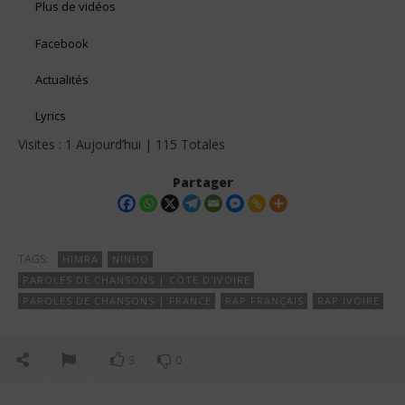
Plus de vidéos
Facebook
Actualités
Lyrics
Visites : 1 Aujourd’hui | 115 Totales
Partager
TAGS:
HIMRA
NINHO
PAROLES DE CHANSONS | CÔTE D'IVOIRE
PAROLES DE CHANSONS | FRANCE
RAP FRANÇAIS
RAP IVOIRE
3
0