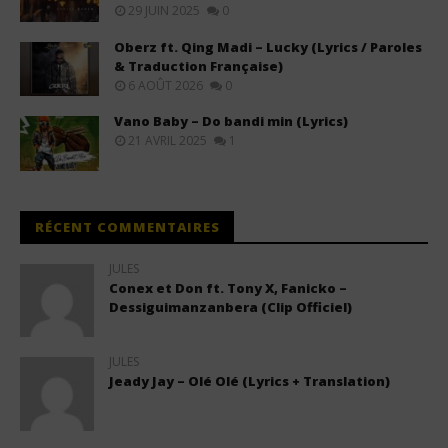
29 JUIN 2025
0
Oberz ft. Qing Madi – Lucky (Lyrics / Paroles
& Traduction Française)
6 AOÛT 2026
0
Vano Baby – Do bandi min (Lyrics)
21 AVRIL 2025
1
RÉCENT COMMENTAIRES
JULES
Conex et Don ft. Tony X, Fanicko –
Dessiguimanzanbera (Clip Officiel)
JULES
Jeady Jay – Olé Olé (Lyrics + Translation)