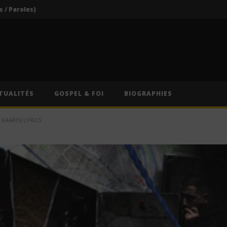
s / Paroles)
Vodun Days : vers une nouvelle formule pour le grand rendez-vous culturel du Bénin ?
ics / Paroles)
Traduction Française)
Anitta – Divino Sexual (Lyrics & Traduction Française)
TUALITÉS
GOSPEL & FOI
BIOGRAPHIES
s / Paroles)
 KAARIS) LYRICS