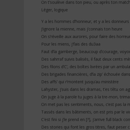
On t’soulève dans ton pieu, ou après ton matc
Léger, logique
Y a les hommes d’honneur, et y a les donneurs
J’ignore la mienne, mais j’connais ton heure
On s’réveille aux aurores, pour faire des horreu
Pour les miens, j’fais des du3aa
Faut d’la gamberge, beaucoup d’courage, voyous
Des sahrraf suivis balisés, il faut deux cents mè
Des filons d’C’, des boîtes livrées par un ambul
Des brigades financières, d’la zip’ échouée dans 
Des affs’ qui r’montent jusqu’au ministère
Lahyster, j’suis dans les dramas, t’es têtu on a
On juge à la parole tu juges à la tre-mon, trima
On met pas les sentiments, nous, c’est pas la
Tassés dans les bâtiments, on est pris par le vic
C’est fini si j’le prend en [?], j’arrive full blac
Des stories qui font les gros titres, faut pese