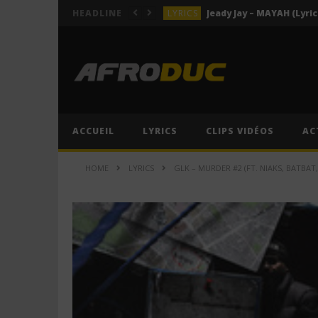
LYRICS
Jeady Jay – MAYAH (Lyric
HEADLINE
ACTUALITÉS
LYRICS
Himra – Plus de love (Lyr
LYRICS
Anitta – Azul (Lyrics & 
LYRICS
ACCUEIL
LYRICS
CLIPS VIDÉOS
AC
LYRICS
Jeady Jay – MAYAH (Lyric
HOME
LYRICS
GLK – MURDER #2 (FT. NIAKS, BATBAT,