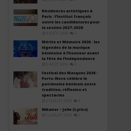
Résidences artistiques à
Paris : l’Institut français
ouvre les candidatures pour
la session 2027-2028
4 AOÛT 2026
0
Mérite et Mémoire 2026 : les
légendes de la musique
béninoise à l’honneur avant
Olivier Cheuwa ft. Claudy Siar –
Black M ft. Ariel Sheney 
la fête de l’Indépendance
Ne Laisse Personne (Lyrics)
Descendre (Lyrics / Parole
3 AOÛT 2026
0
12
12
décembre
décembre
Festival des Masques 2026 :
2025
2025
Porto-Novo célèbre le
Stone
Stone
patrimoine béninois entre
tradition, réflexion et
spectacles
27 JUILLET 2026
0
Nikanor – Jolie (Lyrics)
12 JUILLET 2024
1