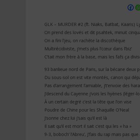
GLK – MURDER #2 (ft. Niaks, Batbat, Kaaris) Ly
On prend des lovés et dit psahtek, minuit cinqu
On a fini l’jeu, on rachète la discothèque
NOW VIEWING
Multirécidiviste, j’mets plus l’cœur dans l’biz’
C’tait mon frère à la base, mais les fafs ça divis
GLK – MURDER #2 (ft. Niaks,
Jeady Jay
Batbat, Kaaris) Lyrics
Paroles)
93 banlieue nord de Paris, sur la bécane deux pe
12
12
décembre
décembre
Du sous-sol on est vite montés, canon qui dépa
2025
2025
Stone
Stone
Pas d’arrangement l’amiable, j’t’envoie des har
J’descend du Cayenne j’vois les hyènes (léger-log
À un certain degré c’est la tête que l’on vise
Poudre de Chine pour les Shaquille O’Neal
J’sonne chez lui j’sais qu’il est là
Il sait qu’il est mort il sait c’est qui les « ha »
9-3, boboch’ l’Abreu’, J’fais du rap mais pas que