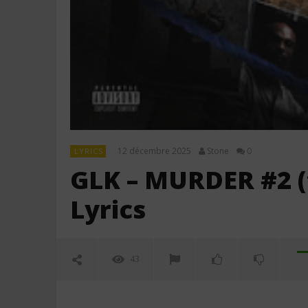
12 décembre 2025
Stone
0
LYRICS
GLK – MURDER #2 (f
Lyrics
43