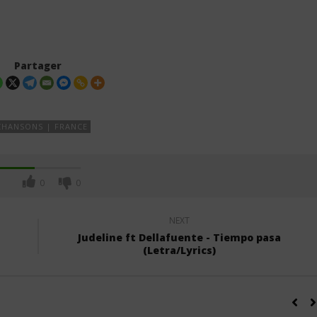
Partager
CHANSONS | FRANCE
0
0
NEXT
Judeline ft Dellafuente - Tiempo pasa
(Letra/Lyrics)