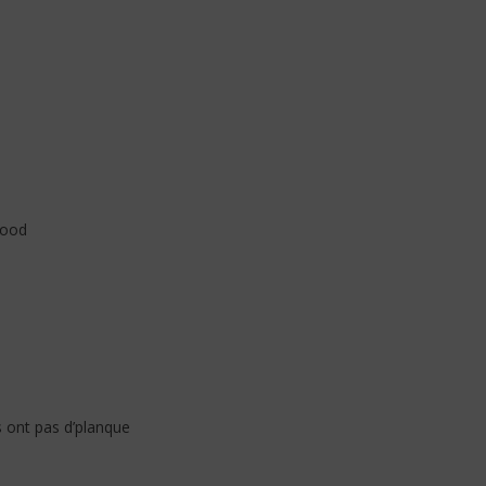
good
s ont pas d’planque