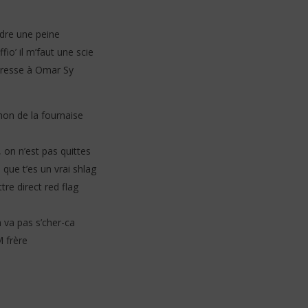
endre une peine
fio’ il m’faut une scie
adresse à Omar Sy
on de la fournaise
 on n’est pas quittes
 que t’es un vrai shlag
tre direct red flag
 va pas s’cher-ca
M frère