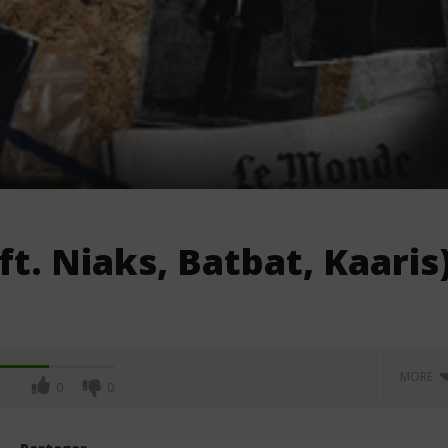
t. Niaks, Batbat, Kaaris
MORE
0
0