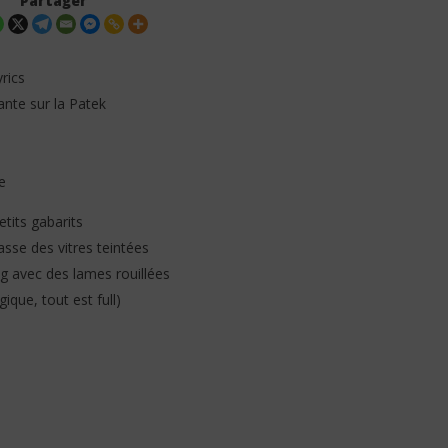
Partager
rics
ante sur la Patek
e
 – MAYAH (Lyrics /
Davido ft. Aya Nakamura - Yaya
(Lyrics & Traduction)
tits gabarits
12
décembre
sse des vitres teintées
2025
Stone
ag avec des lames rouillées
ique, tout est full)