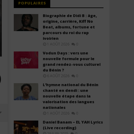
POPULAIRES
Biographie de Didi B : âge,
origine, carrière, Kiff No
Beat, albums, fortune et
parcours du roi du rap
ivoirien
1 AOÛT 2026
0
Vodun Days : vers une
nouvelle formule pour le
grand rendez-vous culturel
du Bénin ?
)
6 AOÛT 2026
0
L’hymne national du Bénin
chanté en dendi : une
nouvelle étape dans la
valorisation des langues
nationales
1 AOÛT 2026
0
Daniel Banam – EL YAH Lyrics
(Live recording)
29 JUIN 2025
0