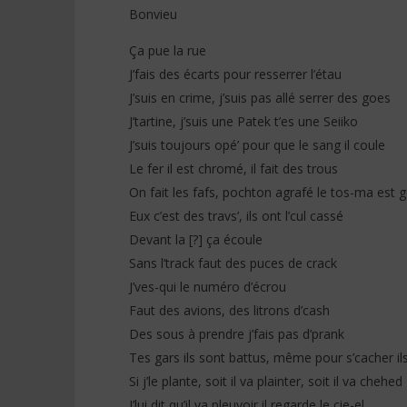
Bonvieu
Ça pue la rue
J’fais des écarts pour resserrer l’étau
J’suis en crime, j’suis pas allé serrer des goes
J’tartine, j’suis une Patek t’es une Seiiko
J’suis toujours opé’ pour que le sang il coule
Le fer il est chromé, il fait des trous
On fait les fafs, pochton agrafé le tos-ma est 
Eux c’est des travs’, ils ont l’cul cassé
Devant la [?] ça écoule
Sans l’track faut des puces de crack
J’ves-qui le numéro d’écrou
Faut des avions, des litrons d’cash
Des sous à prendre j’fais pas d’prank
Tes gars ils sont battus, même pour s’cacher il
Si j’le plante, soit il va plainter, soit il va chehed
J’lui dit qu’il va pleuvoir il regarde le cie-el