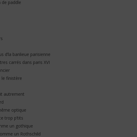
h de paddle
rs
 d’la banlieue parisienne
tres carrés dans paris XVI
ancier
le finistère
git autrement
rd
 même optique
e trop p’tits
k comme un gothique
r comme un Rothschild