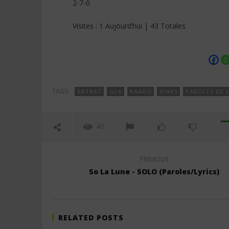
2-7-0
Visites : 1 Aujourd’hui | 43 Totales
TAGS:
BATBAT
GLK
KAARIS
NIAKS
PAROLES DE 
43
PREVIOUS
So La Lune - SOLO (Paroles/Lyrics)
RELATED POSTS