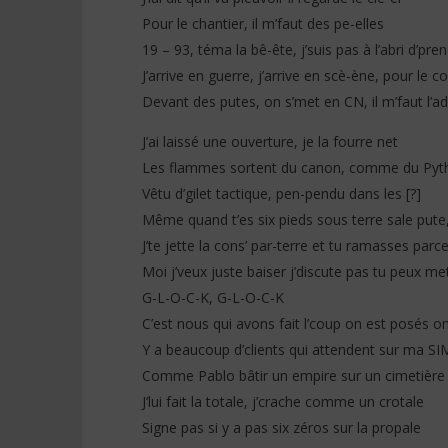
Pour le chantier, il m’faut des pe-elles
19 – 93, téma la bê-ête, j’suis pas à l’abri d’pr
J’arrive en guerre, j’arrive en scè-ène, pour le cof
Devant des putes, on s’met en CN, il m’faut l’
J’ai laissé une ouverture, je la fourre net
Les flammes sortent du canon, comme du Pyth
Vêtu d’gilet tactique, pen-pendu dans les [?]
Même quand t’es six pieds sous terre sale pute,
J’te jette la cons’ par-terre et tu ramasses parce
Moi j’veux juste baiser j’discute pas tu peux met
G-L-O-C-K, G-L-O-C-K
C’est nous qui avons fait l’coup on est posés on
Y a beaucoup d’clients qui attendent sur ma SI
Comme Pablo bâtir un empire sur un cimetière
J’lui fait la totale, j’crache comme un crotale
Signe pas si y a pas six zéros sur la propale