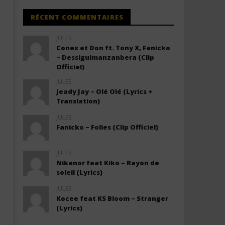
RÉCENT COMMENTAIRES
JULES
Conex et Don ft. Tony X, Fanicko
– Dessiguimanzanbera (Clip
Officiel)
JULES
Jeady Jay – Olé Olé (Lyrics +
Translation)
JULES
Fanicko – Folies (Clip Officiel)
JULES
Nikanor feat Kiko – Rayon de
soleil (Lyrics)
JULES
Kocee feat KS Bloom – Stranger
(Lyrics)