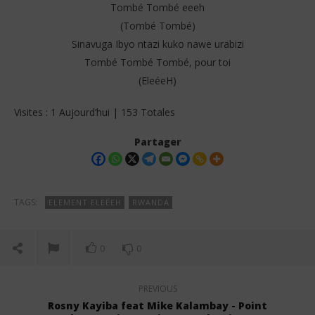
Tombé Tombé eeeh
(Tombé Tombé)
Sinavuga Ibyo ntazi kuko nawe urabizi
Tombé Tombé Tombé, pour toi
(EleéeH)
Visites : 1 Aujourd’hui | 153 Totales
Partager
TAGS:
ELEMENT ELEÉEH
RWANDA
0
0
PREVIOUS
Rosny Kayiba feat Mike Kalambay - Point