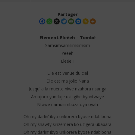
Partager
Element Eleéeh – Tombé
Samsimsamsimsimsim
Yeeeh
EleéeH
Elle est Venue du ciel
Elle est ma jolie Nana
NOW VIEWING
Jusqu’ a la muerte niwe nzahora nsanga
Amajoro yandaje uzi igihe byantwaye
Element Eleéeh – Tombé (Lyrics)
El
Tra
Ntawe namusimbuza oya oyah
25
mars
25
2025
ma
Oh my darlin’ ibyo unkorera byose ndabibona
Stone
202
Oh my shawty sinzemera ko uzigera ubabara
S
Oh my darlin’ ibyo unkorera byose ndabibona