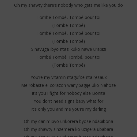
Oh my shawty there’s nobody who gets me like you do
Tombé Tombé, Tombé pour toi
(Tombé Tombé)
Tombé Tombé, Tombé pour toi
(Tombé Tombé)
Sinavuga Ibyo ntazi kuko nawe urabizi
Tombé Tombé Tombé, pour toi
(Tombé Tombé)
You’re my vitamin ntagufite nta resaux
Me robaste el corazon wanyibagije uko Nahoze
It’s you I fight for nobody else Bonita
You don’t need signs baby what for
It’s only you and me you’re my darling
Oh my darlin’ ibyo unkorera byose ndabibona
Oh my shawty sinzemera ko uzigera ubabara