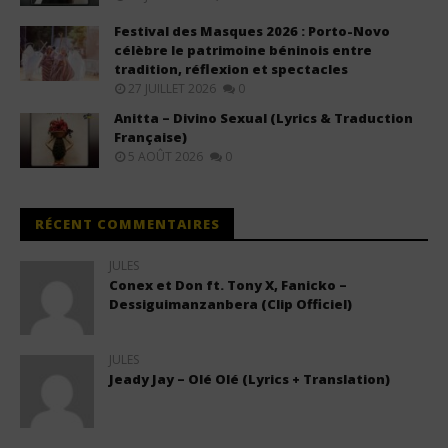
Festival des Masques 2026 : Porto-Novo
célèbre le patrimoine béninois entre
tradition, réflexion et spectacles
27 JUILLET 2026
0
Anitta – Divino Sexual (Lyrics & Traduction
Française)
5 AOÛT 2026
0
RÉCENT COMMENTAIRES
JULES
Conex et Don ft. Tony X, Fanicko –
Dessiguimanzanbera (Clip Officiel)
JULES
Jeady Jay – Olé Olé (Lyrics + Translation)