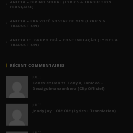
ANITTA – DIVINO SEXUAL (LYRICS & TRADUCTION
FRANÇAISE)
ANITTA – PRA VOCÊ GOSTAR DE MIM (LYRICS &
TRADUCTION)
ANITTA FT. GRUPO OFÁ – CONTEMPLAÇÃO (LYRICS &
TRADUCTION)
RÉCENT COMMENTAIRES
JULES
Conex et Don ft. Tony X, Fanicko –
Dessiguimanzanbera (Clip Officiel)
JULES
Jeady Jay – Olé Olé (Lyrics + Translation)
JULES