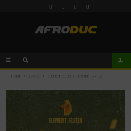
HOME
LYRICS
ELEMENT ELEÉEH – TOMBÉ (LYRICS)