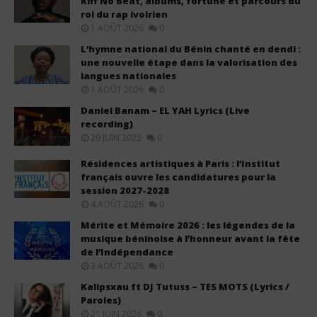
Kiff No Beat, albums, fortune et parcours du
roi du rap ivoirien
1 AOÛT 2026
0
L’hymne national du Bénin chanté en dendi :
une nouvelle étape dans la valorisation des
langues nationales
1 AOÛT 2026
0
Daniel Banam – EL YAH Lyrics (Live
recording)
29 JUIN 2025
0
Résidences artistiques à Paris : l’Institut
français ouvre les candidatures pour la
session 2027-2028
4 AOÛT 2026
0
Mérite et Mémoire 2026 : les légendes de la
musique béninoise à l’honneur avant la fête
de l’Indépendance
3 AOÛT 2026
0
Kalipsxau ft DJ Tutuss – TES MOTS (Lyrics /
Paroles)
21 JUIN 2026
0