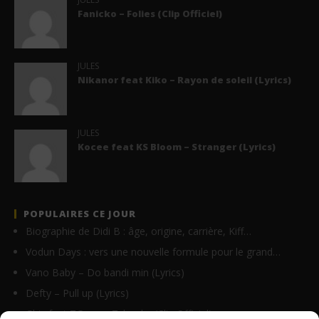
Fanicko – Folies (Clip Officiel)
JULES
Nikanor feat Kiko – Rayon de soleil (Lyrics)
JULES
Kocee feat KS Bloom – Stranger (Lyrics)
POPULAIRES CE JOUR
Biographie de Didi B : âge, origine, carrière, Kiff…
Vodun Days : vers une nouvelle formule pour le grand…
Vano Baby – Do bandi min (Lyrics)
Defty – Pull up (Lyrics)
Ghix feat TGang – Tchouka (Clip Officiel)