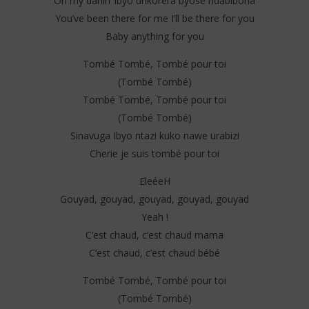
Oh my darlin’ ibyo unkorera byose ndabibona
You’ve been there for me I’ll be there for you
Baby anything for you
Tombé Tombé, Tombé pour toi
(Tombé Tombé)
Tombé Tombé, Tombé pour toi
(Tombé Tombé)
Sinavuga Ibyo ntazi kuko nawe urabizi
Cherie je suis tombé pour toi
EleéeH
Gouyad, gouyad, gouyad, gouyad, gouyad
Yeah !
C’est chaud, c’est chaud mama
C’est chaud, c’est chaud bébé
Tombé Tombé, Tombé pour toi
(Tombé Tombé)