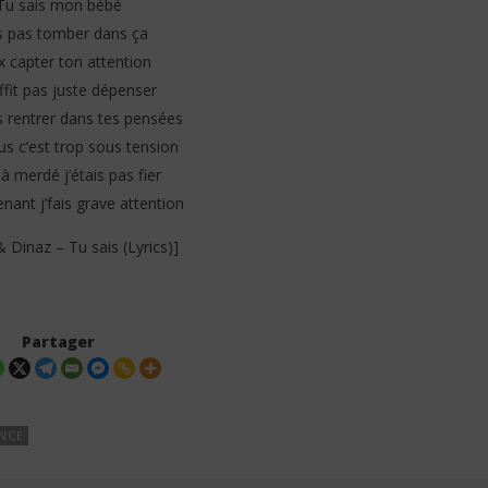
Tu sais mon bébé
is pas tomber dans ça
x capter ton attention
ffit pas juste dépenser
s rentrer dans tes pensées
us c’est trop sous tension
éjà merdé j’étais pas fier
nant j’fais grave attention
& Dinaz – Tu sais (Lyrics)]
Partager
NCE