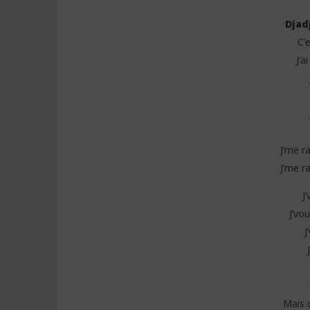
Djad
C’
J’a
NOW VIEWING
Djadja & Dinaz – Tu sais (Lyrics)
Jeady Jay
Paroles)
18
juin
18
2025
juin
Stone
2025
J’me r
Stone
J’me r
J
J’vo
J
Mais c