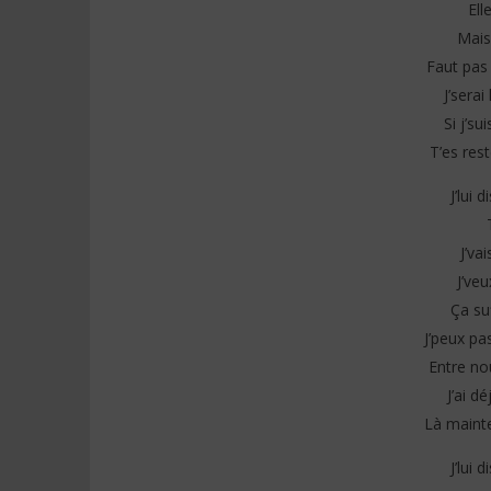
Ell
Mais
Faut pas 
J’serai
Si j’su
T’es res
J’lui 
J’va
J’veu
Ça su
J’peux pa
Entre no
J’ai d
Là mainte
J’lui 