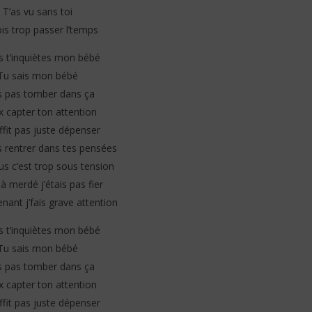
T’as vu sans toi
vois trop passer l’temps
dis t’inquiètes mon bébé
Tu sais mon bébé
is pas tomber dans ça
x capter ton attention
ffit pas juste dépenser
s rentrer dans tes pensées
us c’est trop sous tension
éjà merdé j’étais pas fier
nant j’fais grave attention
dis t’inquiètes mon bébé
Tu sais mon bébé
is pas tomber dans ça
x capter ton attention
ffit pas juste dépenser