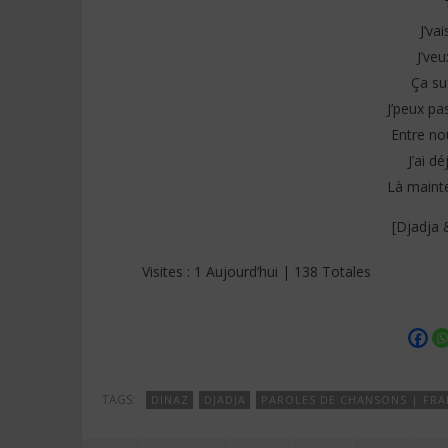
J’va
J’veu
Ça su
J’peux pa
Entre no
J’ai d
Là mainte
[Djadja 
Visites : 1 Aujourd’hui | 138 Totales
TAGS:
DINAZ
DJADJA
PAROLES DE CHANSONS | FRA