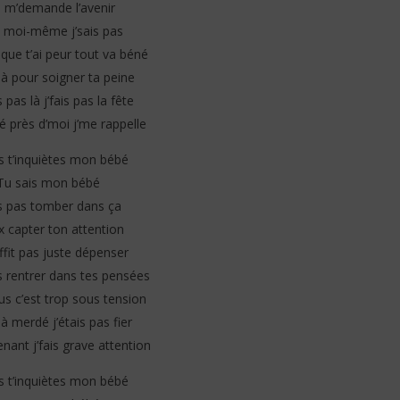
e m’demande l’avenir
 moi-même j’sais pas
que t’ai peur tout va béné
 là pour soigner ta peine
is pas là j’fais pas la fête
té près d’moi j’me rappelle
dis t’inquiètes mon bébé
Tu sais mon bébé
is pas tomber dans ça
x capter ton attention
ffit pas juste dépenser
s rentrer dans tes pensées
us c’est trop sous tension
éjà merdé j’étais pas fier
nant j’fais grave attention
dis t’inquiètes mon bébé