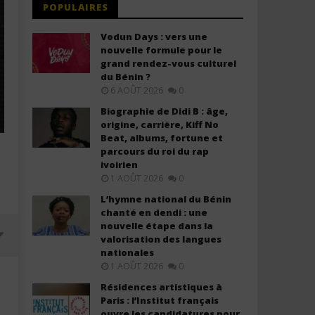
POPULAIRES
Vodun Days : vers une
nouvelle formule pour le
grand rendez-vous culturel
du Bénin ?
6 AOÛT 2026
0
Biographie de Didi B : âge,
origine, carrière, Kiff No
Beat, albums, fortune et
parcours du roi du rap
ivoirien
1 AOÛT 2026
0
L’hymne national du Bénin
chanté en dendi : une
nouvelle étape dans la
valorisation des langues
nationales
1 AOÛT 2026
0
Résidences artistiques à
Paris : l’Institut français
ouvre les candidatures pour