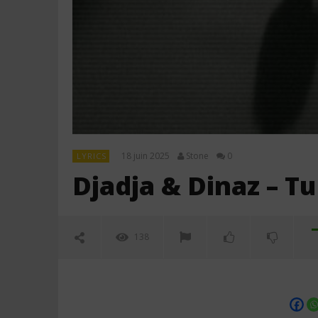
18 juin 2025
Stone
0
LYRICS
Djadja & Dinaz – Tu 
138