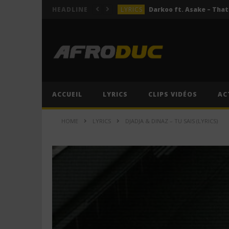
LYRICS
HEADLINE
LYRICS
ACTUALITÉS
LYRICS
LYRICS
Jeady Jay – MAYAH (Lyric
ACCUEIL
LYRICS
CLIPS VIDÉOS
AC
LYRICS
HOME
LYRICS
DJADJA & DINAZ – TU SAIS (LYRICS)