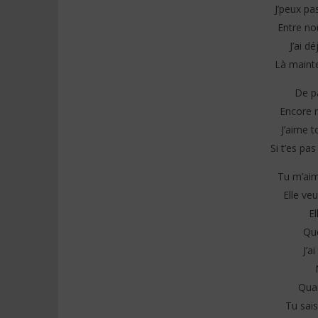
J’peux pa
Entre no
J’ai d
Là mainte
De pa
Encore m
J’aime t
Si t’es pa
Tu m’aim
Elle ve
El
Qu
J’a
Quan
Tu sais