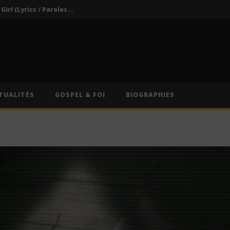
Darkoo ft. Asake – That Girl (Lyrics / Paroles & Traduction Française)
Oberz ft. Qing Madi – Lucky (Lyrics / Paroles & Traduction Française)
Afrique du Sud : Oprah Winfrey fermera son école pour jeunes filles après près de vingt ans d’activité
Indira ft. Guy Michel & Min Etta – Merci (Lyrics / Paroles)
s / Paroles)
TUALITÉS
GOSPEL & FOI
BIOGRAPHIES
Darkoo ft. Asake – That Girl (Lyrics / Paroles & Traduction Française)