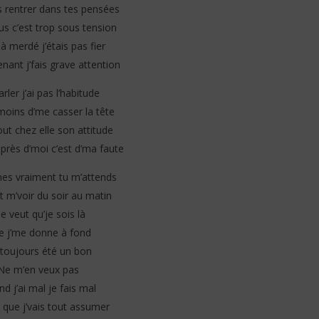
s rentrer dans tes pensées
us c’est trop sous tension
éjà merdé j’étais pas fier
nant j’fais grave attention
rler j’ai pas l’habitude
oins d’me casser la tête
out chez elle son attitude
s près d’moi c’est d’ma faute
es vraiment tu m’attends
ut m’voir du soir au matin
le veut qu’je sois là
e j’me donne à fond
i toujours été un bon
Ne m’en veux pas
d j’ai mal je fais mal
 que j’vais tout assumer