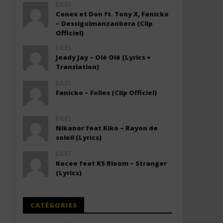
JULES
Conex et Don ft. Tony X, Fanicko
– Dessiguimanzanbera (Clip
Officiel)
JULES
Jeady Jay – Olé Olé (Lyrics +
Translation)
JULES
Fanicko – Folies (Clip Officiel)
JULES
Nikanor feat Kiko – Rayon de
soleil (Lyrics)
JULES
Kocee feat KS Bloom – Stranger
(Lyrics)
CATÉGORIES