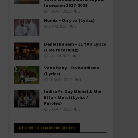
la session 2027-2028
4 AOÛT 2026
0
Homix – On y va (Lyrics)
9 MAI 2025
0
Olivier Cheuwa ft. Claudy Siar –
Black M ft. Ariel Sheney 
Daniel Banam – EL YAH Lyrics
Ne Laisse Personne (Lyrics)
Descendre (Lyrics / Parole
(Live recording)
29 JUIN 2025
0
18
18
juin
juin
2025
2025
Vano Baby – Do bandi min
Stone
Stone
(Lyrics)
21 AVRIL 2025
1
Indira ft. Guy Michel & Min
Etta – Merci (Lyrics /
Paroles)
6 AOÛT 2026
0
RÉCENT COMMENTAIRES