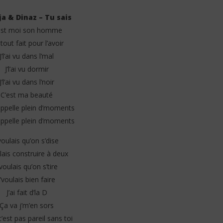
ja & Dinaz – Tu sais
est moi son homme
i tout fait pour l’avoir
J’l’ai vu dans l’mal
J’l’ai vu dormir
 – MAYAH (Lyrics /
Davido ft. Aya Nakamura - Yaya
(Lyrics & Traduction)
J’l’ai vu dans l’noir
18
C’est ma beauté
juin
appelle plein d’moments
2025
Stone
appelle plein d’moments
’voulais qu’on s’dise
ulais construire à deux
’voulais qu’on s’tire
J’voulais bien faire
J’ai fait d’la D
Ça va j’m’en sors
’est pas pareil sans toi