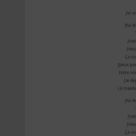
J’le 
J’lui 
J’va
J’veu
Ça su
J’peux pa
Entre no
J’ai d
Là mainte
J’lui 
J’va
J’veu
Ça su