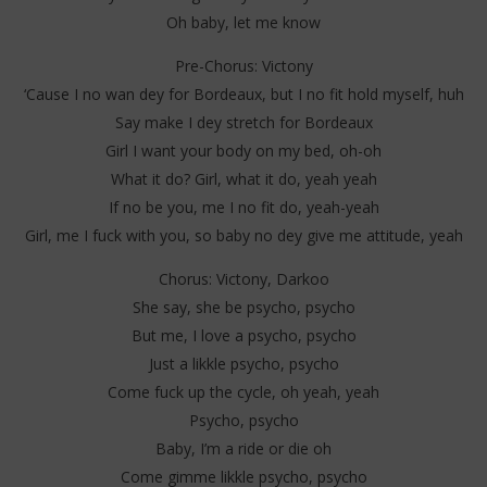
Oh baby, let me know
Pre-Chorus: Victony
‘Cause I no wan dey for Bordeaux, but I no fit hold myself, huh
Say make I dey stretch for Bordeaux
Girl I want your body on my bed, oh-oh
What it do? Girl, what it do, yeah yeah
If no be you, mе I no fit do, yeah-yeah
Girl, me I fuck with you, so baby no dеy give me attitude, yeah
Chorus: Victony, Darkoo
She say, she be psycho, psycho
But me, I love a psycho, psycho
Just a likkle psycho, psycho
Come fuck up the cycle, oh yeah, yeah
Psycho, psycho
Baby, I’m a ride or die oh
Come gimme likkle psycho, psycho