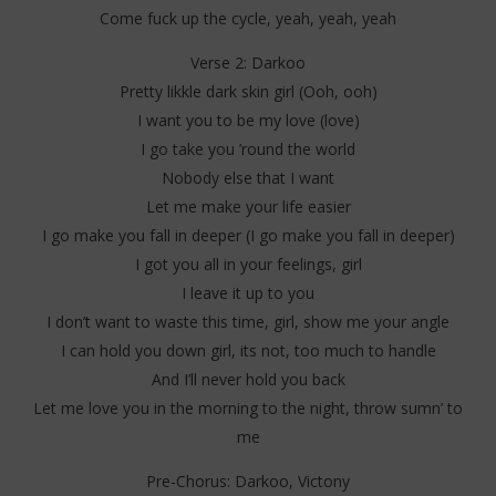
Come fuck up the cycle, yeah, yeah, yeah
Verse 2: Darkoo
Pretty likkle dark skin girl (Ooh, ooh)
I want you to be my love (love)
I go take you ’round the world
Nobody else that I want
Let me make your life easier
I go make you fall in deeper (I go make you fall in deeper)
I got you all in your feelings, girl
I leave it up to you
I don’t want to waste this time, girl, show me your angle
I can hold you down girl, its not, too much to handle
And I’ll never hold you back
Let me love you in the morning to the night, throw sumn’ to
me
Pre-Chorus: Darkoo, Victony