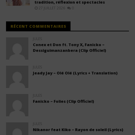
tradition, réflexion et spectacles
27 JUILLET 2026
0
RÉCENT COMMENTAIRES
JULES
Conex et Don ft. Tony X, Fanicko –
Dessiguimanzanbera (Clip Officiel)
JULES
Jeady Jay – Olé Olé (Lyrics + Translation)
JULES
Fanicko – Folies (Clip Officiel)
JULES
Nikanor feat Kiko – Rayon de soleil (Lyrics)