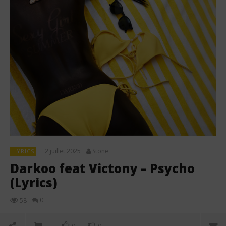
2 juillet 2025
Stone
LYRICS
Darkoo feat Victony – Psycho
(Lyrics)
0
58