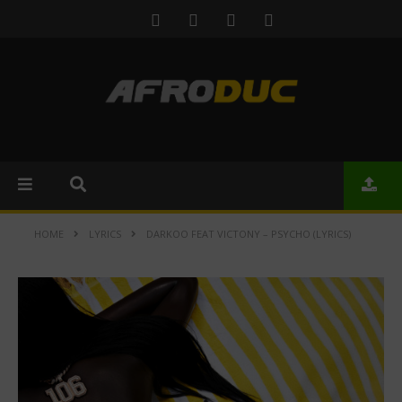
HOME
LYRICS
DARKOO FEAT VICTONY – PSYCHO (LYRICS)