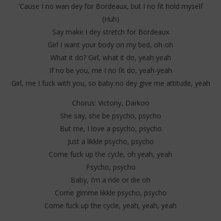
‘Cause I no wan dey for Bordeaux, but I no fit hold myself
(Huh)
Say make I dey stretch for Bordeaux
Girl I want your body on my bed, oh-oh
What it do? Girl, what it do, yeah yeah
If no be you, me I no fit do, yeah-yeah
Girl, me I fuck with you, so baby no dey give me attitude, yeah
Chorus: Victony, Darkoo
She say, she be psycho, psycho
But me, I love a psycho, psycho
Just a likkle psycho, psycho
Come fuck up the cycle, oh yeah, yeah
Psycho, psycho
Baby, I’m a ride or die oh
Come gimme likkle psycho, psycho
Come fuck up the cycle, yeah, yeah, yeah