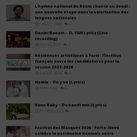
L’hymne national du Bénin chanté en dendi :
une nouvelle étape dans la valorisation des
langues nationales
1 AOÛT 2026
0
Daniel Banam – EL YAH Lyrics (Live
recording)
29 JUIN 2025
0
Résidences artistiques à Paris : l’Institut
français ouvre les candidatures pour la
session 2027-2028
4 AOÛT 2026
0
Homix – On y va (Lyrics)
9 MAI 2025
0
Vano Baby – Do bandi min (Lyrics)
21 AVRIL 2025
1
Festival des Masques 2026 : Porto-Novo
célèbre le patrimoine béninois entre