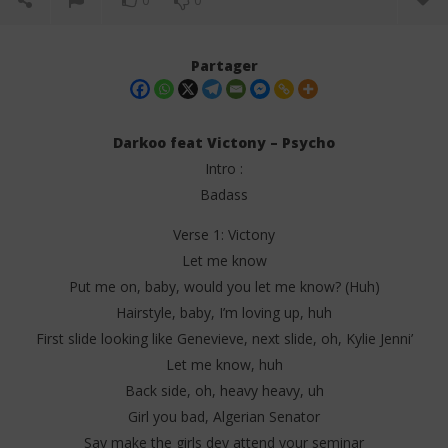
0
0
Partager
Darkoo feat Victony – Psycho
Intro :
Badass
Verse 1: Victony
Let me know
Put me on, baby, would you let me know? (Huh)
NOW VIEWING
Hairstyle, baby, I’m loving up, huh
First slide looking like Genevieve, next slide, oh, Kylie Jenni’
Darkoo feat Victony – Psycho (Lyrics)
Dar
Tr
Let me know, huh
2
juillet
2
Back side, oh, heavy heavy, uh
2025
juil
Stone
Girl you bad, Algerian Senator
202
S
Say make the girls dey attend your seminar