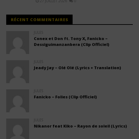
27 JUILLET 2026
0
RÉCENT COMMENTAIRES
JULES
Conex et Don ft. Tony X, Fanicko –
Dessiguimanzanbera (Clip Officiel)
JULES
Jeady Jay – Olé Olé (Lyrics + Translation)
JULES
Fanicko – Folies (Clip Officiel)
JULES
Nikanor feat Kiko – Rayon de soleil (Lyrics)