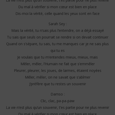
La vie n’est plus qu’un souvenir, t’es partie pour ne plus revenir
Du mal à vérifier si mon cœur est bien en place
Dis-moi la vérité, celle quand les yeux sont en face
Sarah Sey :
Mais la vérité, tu n’sais plus l’entendre, on a déjà essayé
Tu sais que seuls on pourrait se rendre si on devait continuer
Quand on s’sépare, tu sais, tu me manques car je ne sais plus
qui tu es
Je voulais que tu m’entendes mieux, mieux, mais
Mêler, mêler, l’Humain ne fait que s’emmêler
Pleurer, pleurer, les joues, de larmes, étaient noyées
Mêler, mêler, on ne savait que s’abîmer
J’préfère que tu restes un souvenir
Damso :
Clic, clac, pa-pa-paw
La vie n’est plus qu’un souvenir, t’es partie pour ne plus revenir
Du mal à vérifier si mon cœur est bien en place