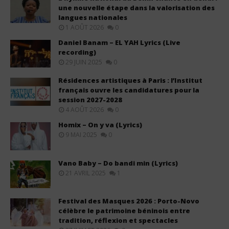
une nouvelle étape dans la valorisation des
langues nationales
1 AOÛT 2026
0
Daniel Banam – EL YAH Lyrics (Live
recording)
29 JUIN 2025
0
Résidences artistiques à Paris : l’Institut
français ouvre les candidatures pour la
session 2027-2028
4 AOÛT 2026
0
Homix – On y va (Lyrics)
9 MAI 2025
0
Vano Baby – Do bandi min (Lyrics)
21 AVRIL 2025
1
Festival des Masques 2026 : Porto-Novo
célèbre le patrimoine béninois entre
tradition, réflexion et spectacles