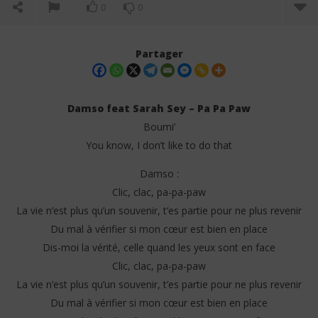
0
0
Partager
Damso feat Sarah Sey – Pa Pa Paw
Boumi’
You know, I don’t like to do that
Damso :
Clic, clac, pa-pa-paw
La vie n’est plus qu’un souvenir, t’es partie pour ne plus revenir
NOW VIEWING
Du mal à vérifier si mon cœur est bien en place
Dis-moi la vérité, celle quand les yeux sont en face
Damso feat Sarah Sey – Pa Pa Paw (Lyrics)
Tay
Clic, clac, pa-pa-paw
9
9
juillet
juil
La vie n’est plus qu’un souvenir, t’es partie pour ne plus revenir
2025
202
Stone
S
Du mal à vérifier si mon cœur est bien en place