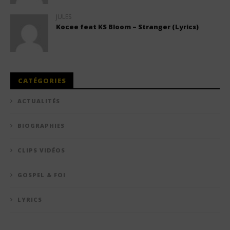
JULES
Kocee feat KS Bloom – Stranger (Lyrics)
CATÉGORIES
ACTUALITÉS
BIOGRAPHIES
CLIPS VIDÉOS
GOSPEL & FOI
LYRICS