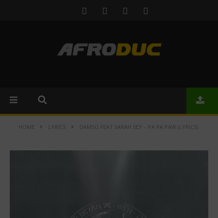
HOME
LYRICS
DAMSO FEAT SARAH SEY – PA PA PAW (LYRICS)