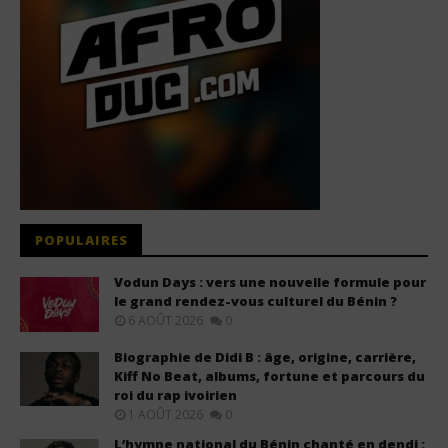
POPULAIRES
Vodun Days : vers une nouvelle formule pour
le grand rendez-vous culturel du Bénin ?
6 AOÛT 2026
0
Biographie de Didi B : âge, origine, carrière,
Kiff No Beat, albums, fortune et parcours du
roi du rap ivoirien
1 AOÛT 2026
0
L’hymne national du Bénin chanté en dendi :