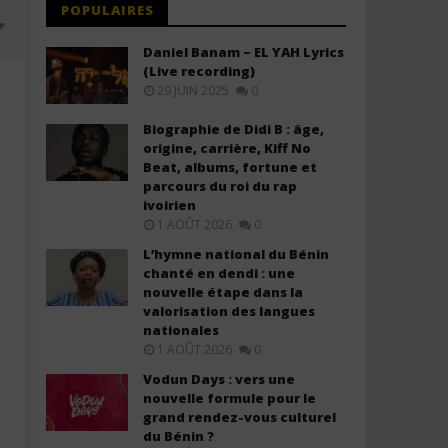
POPULAIRES
Daniel Banam – EL YAH Lyrics
(Live recording)
29 JUIN 2025
0
Biographie de Didi B : âge,
origine, carrière, Kiff No
Beat, albums, fortune et
parcours du roi du rap
ivoirien
1 AOÛT 2026
0
L’hymne national du Bénin
chanté en dendi : une
Davido ft. Llona – My Light (Lyrics
Davido – Guide (Lyrics &
nouvelle étape dans la
& Traduction)
Traduction)
valorisation des langues
26
26
nationales
décembre
décembre
1 AOÛT 2026
0
2025
2025
Stone
Stone
Vodun Days : vers une
nouvelle formule pour le
grand rendez-vous culturel
du Bénin ?