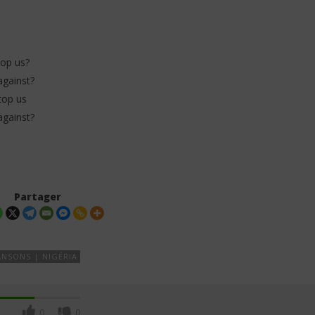
top us?
against?
top us
against?
Partager
NSONS | NIGÉRIA
0
0