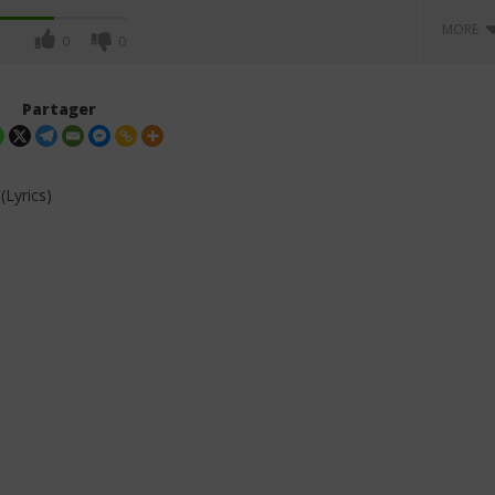
MORE
0
0
Partager
(Lyrics)
. Asake – That Girl
Oberz ft. Qing Madi – Lucky
 Paroles & Traduction
(Lyrics / Paroles & Traduction
)
Française)
26
décembre
2025
Stone