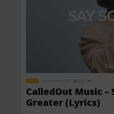
26 décembre 2025
Stone
0
LYRICS
CalledOut Music – 
Greater (Lyrics)