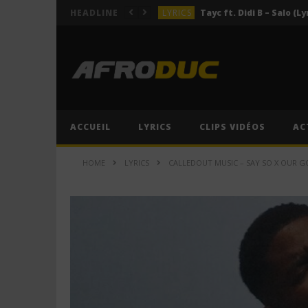
LYRICS
Tayc ft. Didi B – Salo (Ly
HEADLINE
LYRICS
LYRICS
ACTUALITÉS
LYRICS
ACCUEIL
LYRICS
CLIPS VIDÉOS
AC
LYRICS
Tayc ft. Didi B – Salo (Ly
HOME
LYRICS
CALLEDOUT MUSIC – SAY SO X OUR GO