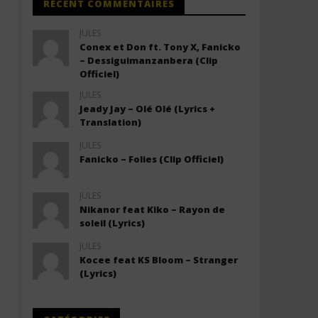
RÉCENT COMMENTAIRES
JULES
Conex et Don ft. Tony X, Fanicko
– Dessiguimanzanbera (Clip
Officiel)
JULES
Jeady Jay – Olé Olé (Lyrics +
Translation)
JULES
Fanicko – Folies (Clip Officiel)
JULES
Nikanor feat Kiko – Rayon de
soleil (Lyrics)
JULES
Kocee feat KS Bloom – Stranger
(Lyrics)