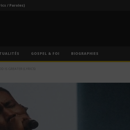
rics / Paroles)
Darkoo ft. Asake – That Girl (Lyrics / Paroles & Traduction Française)
Oberz ft. Qing Madi – Lucky (Lyrics / Paroles & Traduction Française)
Afrique du Sud : Oprah Winfrey fermera son école pour jeunes filles après près de vingt ans d’activité
Indira ft. Guy Michel & Min Etta – Merci (Lyrics / Paroles)
TUALITÉS
GOSPEL & FOI
BIOGRAPHIES
rics / Paroles)
D IS GREATER (LYRICS)