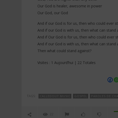
Our God is healer, awesome in power
Our God, our God
And if our God is for us, then who could ever s
And if our God is with us, then what can stand 
And if Our God is for us, then who could ever s
And if our God is with us, then what can stand 
Then what could stand against?
Visites : 1 Aujourd’hui | 22 Totales
TAGS:
CALLEDOUT MUSIC
GOSPEL
PAROLES DE CHA
22