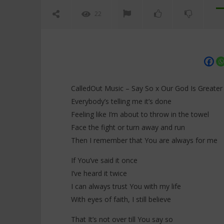
22
CalledOut Music – Say So x Our God Is Greater 
Everybody’s telling me it’s done
Feeling like I’m about to throw in the towel
NOW VIEWING
Face the fight or turn away and run
Then I remember that You are always for me
CalledOut Music – Say So x Our
Darkoo ft
God Is Greater (Lyrics)
(Lyrics /
If You’ve said it once
Française
26
décembre
26
I’ve heard it twice
2025
décembre
Stone
I can always trust You with my life
2025
Stone
With eyes of faith, I still believe
That It’s not over till You say so