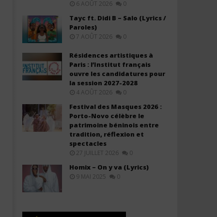
6 AOÛT 2026
0
Tayc ft. Didi B – Salo (Lyrics /
Paroles)
7 AOÛT 2026
0
Résidences artistiques à
Paris : l’Institut français
ouvre les candidatures pour
la session 2027-2028
4 AOÛT 2026
0
Festival des Masques 2026 :
Porto-Novo célèbre le
patrimoine béninois entre
tradition, réflexion et
spectacles
27 JUILLET 2026
0
Homix – On y va (Lyrics)
9 MAI 2025
0