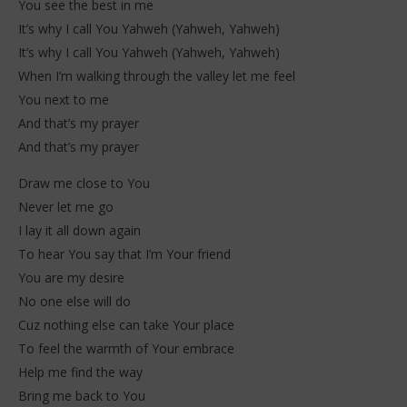
You see the best in me
It’s why I call You Yahweh (Yahweh, Yahweh)
It’s why I call You Yahweh (Yahweh, Yahweh)
When I’m walking through the valley let me feel
You next to me
And that’s my prayer
And that’s my prayer
Draw me close to You
Never let me go
I lay it all down again
To hear You say that I’m Your friend
You are my desire
No one else will do
Cuz nothing else can take Your place
To feel the warmth of Your embrace
Help me find the way
Bring me back to You