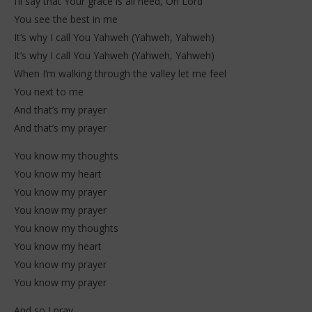
I’ll say that Your grace is all need, Oh Lord
You see the best in me
It’s why I call You Yahweh (Yahweh, Yahweh)
It’s why I call You Yahweh (Yahweh, Yahweh)
When I’m walking through the valley let me feel
You next to me
And that’s my prayer
And that’s my prayer
You know my thoughts
You know my heart
You know my prayer
You know my prayer
You know my thoughts
You know my heart
You know my prayer
You know my prayer
And so I pray