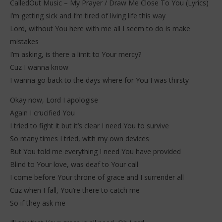
CalledOut Music – My Prayer / Draw Me Close To You (Lyrics)
I’m getting sick and I’m tired of living life this way
Lord, without You here with me all I seem to do is make
mistakes
I’m asking, is there a limit to Your mercy?
Cuz I wanna know
I wanna go back to the days where for You I was thirsty
NOW VIEWING
Okay now, Lord I apologise
CalledOut Music – My Prayer / Draw Me Close To You
Dav
(Lyrics)
Again I crucified You
26
dé
26
I tried to fight it but it’s clear I need You to survive
202
décembre
S
So many times I tried, with my own devices
2025
Stone
But You told me everything I need You have provided
Blind to Your love, was deaf to Your call
I come before Your throne of grace and I surrender all
Cuz when I fall, You’re there to catch me
So if they ask me