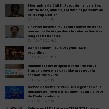
Biographie de Didi B : âge, origine, carrière,
Kiff No Beat, albums, fortune et parcours du
roi du rap ivoirien
1 AOÛT 2026
0
L’hymne national du Bénin chanté en dendi :
une nouvelle étape dans la valorisation des
langues nationales
1 AOÛT 2026
0
Daniel Banam – EL YAH Lyrics (Live
recording)
29 JUIN 2025
0
Résidences artistiques à Paris : l’Institut
français ouvre les candidatures pour la
session 2027-2028
4 AOÛT 2026
0
Mérite et Mémoire 2026 : les légendes de la
musique béninoise à l’honneur avant la fête
de l’Indépendance
3 AOÛT 2026
0
Kalipsxau ft DJ Tutuss – TES MOTS (Lyrics /