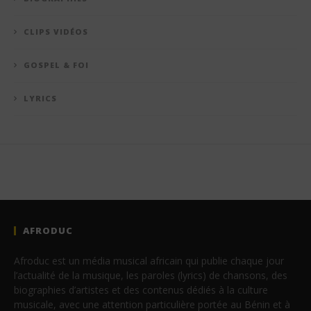
CLIPS VIDÉOS
GOSPEL & FOI
LYRICS
AFRODUC
Afroduc est un média musical africain qui publie chaque jour
l’actualité de la musique, les paroles (lyrics) de chansons, des
biographies d’artistes et des contenus dédiés à la culture
musicale, avec une attention particulière portée au Bénin et à