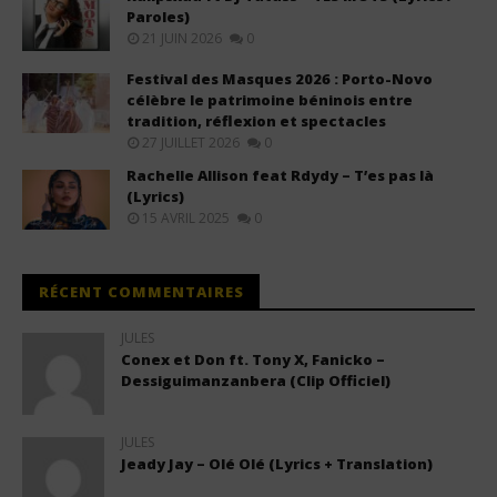
Paroles)
21 JUIN 2026
0
Festival des Masques 2026 : Porto-Novo
célèbre le patrimoine béninois entre
tradition, réflexion et spectacles
27 JUILLET 2026
0
Rachelle Allison feat Rdydy – T’es pas là
(Lyrics)
15 AVRIL 2025
0
RÉCENT COMMENTAIRES
JULES
Conex et Don ft. Tony X, Fanicko –
Dessiguimanzanbera (Clip Officiel)
JULES
Jeady Jay – Olé Olé (Lyrics + Translation)