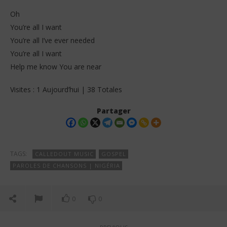
Oh
You’re all I want
You’re all I’ve ever needed
You’re all I want
Help me know You are near
Visites : 1 Aujourd’hui | 38 Totales
Partager
TAGS:
CALLEDOUT MUSIC
GOSPEL
PAROLES DE CHANSONS | NIGÉRIA
0
0