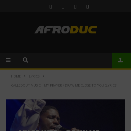
HOME
LYRICS
CALLEDOUT MUSIC – MY PRAYER / DRAW ME CLOSE TO YOU (LYRICS)