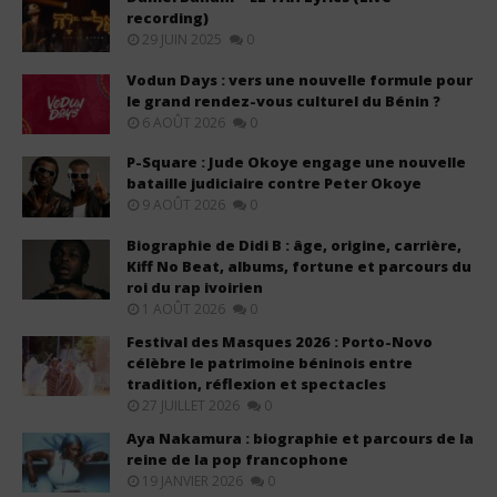
recording)
29 JUIN 2025
0
Vodun Days : vers une nouvelle formule pour
le grand rendez-vous culturel du Bénin ?
6 AOÛT 2026
0
P-Square : Jude Okoye engage une nouvelle
bataille judiciaire contre Peter Okoye
9 AOÛT 2026
0
Biographie de Didi B : âge, origine, carrière,
Kiff No Beat, albums, fortune et parcours du
roi du rap ivoirien
1 AOÛT 2026
0
Festival des Masques 2026 : Porto-Novo
célèbre le patrimoine béninois entre
tradition, réflexion et spectacles
27 JUILLET 2026
0
Aya Nakamura : biographie et parcours de la
reine de la pop francophone
19 JANVIER 2026
0