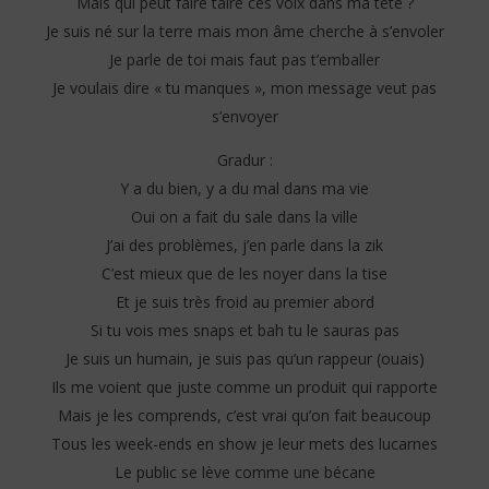
Mais qui peut faire taire ces voix dans ma tête ?
Je suis né sur la terre mais mon âme cherche à s’envoler
Je parle de toi mais faut pas t’emballer
Je voulais dire « tu manques », mon message veut pas
s’envoyer
Gradur :
Y a du bien, y a du mal dans ma vie
Oui on a fait du sale dans la ville
J’ai des problèmes, j’en parle dans la zik
C’est mieux que de les noyer dans la tise
Et je suis très froid au premier abord
Si tu vois mes snaps et bah tu le sauras pas
Je suis un humain, je suis pas qu’un rappeur (ouais)
Ils me voient que juste comme un produit qui rapporte
Mais je les comprends, c’est vrai qu’on fait beaucoup
Tous les week-ends en show je leur mets des lucarnes
Le public se lève comme une bécane