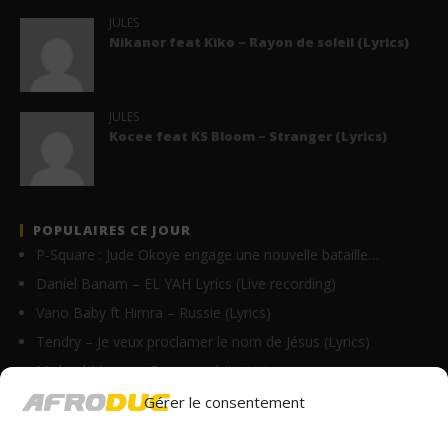
JULES
Nikanor feat Kiko – Rayon de soleil (Lyrics)
JULES
Kocee feat KS Bloom – Stranger (Lyrics)
POPULAIRES CE JOUR
P-Square : Jude Okoye engage une nouvelle bataille…
Daniel Banam – EL YAH Lyrics (Live recording)
Vano Baby ft Himra – Russie (Lyrics)
Tendry – Je veux proclamer le nom de Jésus (Lyrics)
Michael Manya – Emmanuel (Lyrics)
Skzi Starls – Rebirth Lyrics (ft. Aguero Banks)
Gérer le consentement
Justine Skye feat KAYTRANADA – Oh Lala (Lyrics)