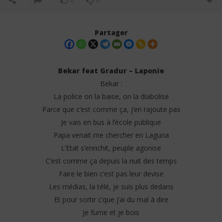
0
0
Partager
Bekar feat Gradur – Laponie
Bekar :
La police on la baise, on la diabolise
Parce que c’est comme ça, j’en rajoute pas
Je vais en bus à l’école publique
Papa venait me chercher en Laguna
L’Etat s’enrichit, peuple agonise
NOW VIEWING
C’est comme ça depuis la nuit des temps
Bekar feat Gradur – Laponie (Lyrics)
La 
Faire le bien c’est pas leur devise
3
3
Les médias, la télé, je suis plus dedans
juillet
juil
2025
202
Et pour sortir c’que j’ai du mal à dire
Stone
S
Je fume et je bois