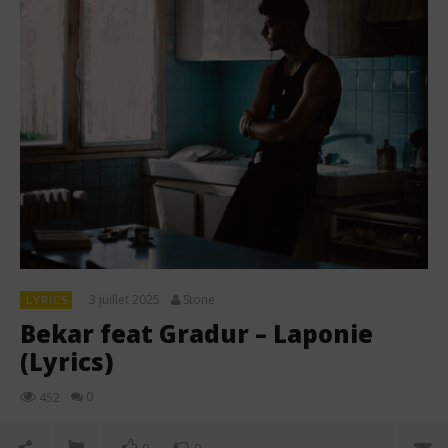
3 juillet 2025
Stone
LYRICS
Bekar feat Gradur – Laponie
(Lyrics)
0
452