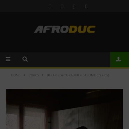
HOME
LYRICS
BEKAR FEAT GRADUR – LAPONIE (LYRICS)