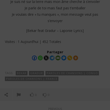
Je suis né sur la terre mais mon âme cherche à s’envoler
Je parle de toi mais faut pas t’emballer
Je voulais dire « tu manques », mon message veut pas
s’envoyer
[Bekar feat Gradur – Laponie Lyrics]
Visites : 1 Aujourd’hui | 452 Totales
Partager
TAGS:
BEKAR
GRADUR
PAROLES DE CHANSONS | CONGO
PAROLES DE CHANSONS | FRANCE
0
0
PREVIOUS