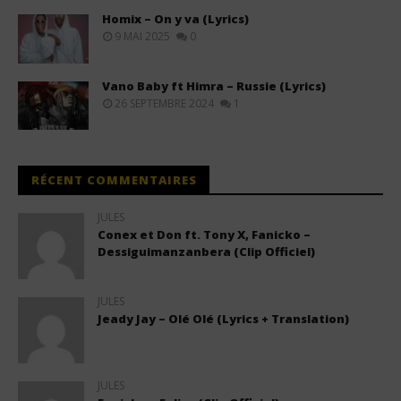
Homix – On y va (Lyrics)
9 MAI 2025
0
Vano Baby ft Himra – Russie (Lyrics)
26 SEPTEMBRE 2024
1
RÉCENT COMMENTAIRES
JULES
Conex et Don ft. Tony X, Fanicko –
Dessiguimanzanbera (Clip Officiel)
JULES
Jeady Jay – Olé Olé (Lyrics + Translation)
JULES