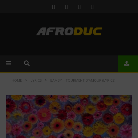
HOME
LYRICS
BAMBY – TOURMENT D’AMOUR (LYRICS)