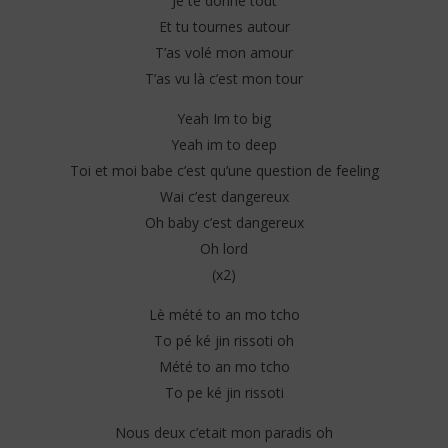
Je te donne tout
Et tu tournes autour
T’as volé mon amour
T’as vu là c’est mon tour
Yeah Im to big
Yeah im to deep
Toi et moi babe c’est qu’une question de feeling
Wai c’est dangereux
Oh baby c’est dangereux
Oh lord
(x2)
Lè mété to an mo tcho
To pé ké jin rissoti oh
Mété to an mo tcho
To pe ké jin rissoti
Nous deux c’etait mon paradis oh