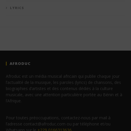
LYRICS
AFRODUC
Afroduc est un média musical africain qui publie chaque jour
l’actualité de la musique, les paroles (lyrics) de chansons, des
biographies d’artistes et des contenus dédiés à la culture
musicale, avec une attention particulière portée au Bénin et à
l’Afrique.
Pour toutes préoccupations, contactez-nous par mail à
l’adresse contact@afroduc.com ou par téléphone et/ou
Whatsapp sur le
+229 0166313636
.