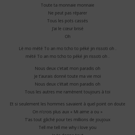
Toute ta monnaie monnaie
Ne peut pas réparer
Tous les pots cassés
J’ai le cœur brisé
Oh
Lè mo mété To an mo tcho to péké jin rissoti oh .
mété To an mo tcho to péké jin rissoti oh .
Nous deux c’etait mon paradis oh
Je t’aurais donné toute ma vie moi
Nous deux c’était mon paradis oh
Tous les autres me ramènent toujours à toi
Et si seulement les hommes savaient à quel point on doute
On n’crois plus aux « Mi aime a ou »
T’as tout gâché pour tes millions de joujoux
Tell me tell me why i love you