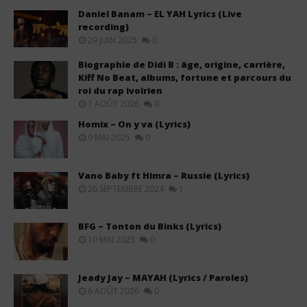
Daniel Banam – EL YAH Lyrics (Live
recording)
29 JUIN 2025
0
Biographie de Didi B : âge, origine, carrière,
Kiff No Beat, albums, fortune et parcours du
roi du rap ivoirien
1 AOÛT 2026
0
Homix – On y va (Lyrics)
9 MAI 2025
0
Vano Baby ft Himra – Russie (Lyrics)
26 SEPTEMBRE 2024
1
BFG – Tonton du Binks (Lyrics)
10 MAI 2025
0
Jeady Jay – MAYAH (Lyrics / Paroles)
6 AOÛT 2026
0