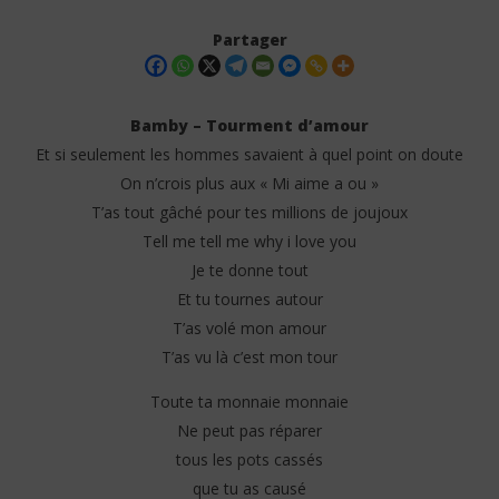
Partager
Bamby – Tourment d’amour
Et si seulement les hommes savaient à quel point on doute
On n’crois plus aux « Mi aime a ou »
T’as tout gâché pour tes millions de joujoux
Tell me tell me why i love you
Je te donne tout
Et tu tournes autour
NOW VIEWING
T’as volé mon amour
Bamby – Tourment d’amour (Lyrics)
BA
T’as vu là c’est mon tour
23
23
mars
ma
Toute ta monnaie monnaie
2025
202
Stone
S
Ne peut pas réparer
tous les pots cassés
que tu as causé