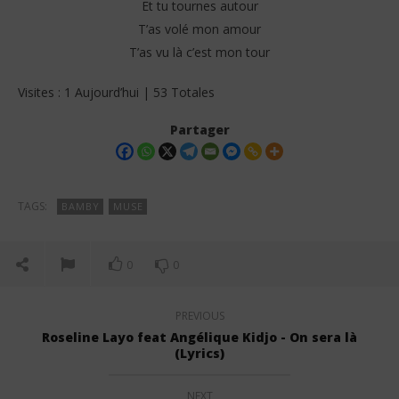
Et tu tournes autour
T’as volé mon amour
T’as vu là c’est mon tour
Visites : 1 Aujourd’hui | 53 Totales
Partager
TAGS:
BAMBY
MUSE
0
0
PREVIOUS
Roseline Layo feat Angélique Kidjo - On sera là
(Lyrics)
NEXT