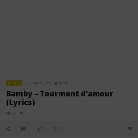
23 mars 2025
Stone
LYRICS
Bamby – Tourment d’amour
(Lyrics)
0
53
0
0