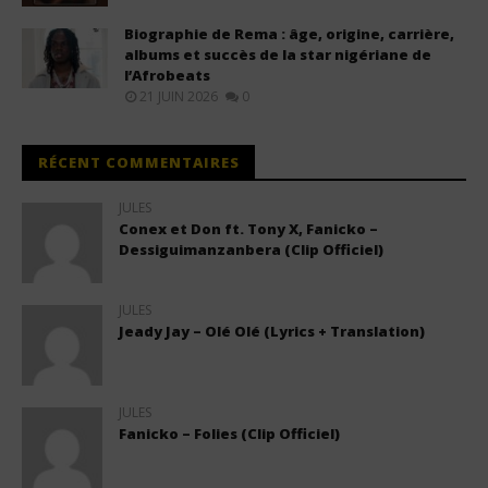
Biographie de Rema : âge, origine, carrière,
albums et succès de la star nigériane de
l’Afrobeats
21 JUIN 2026
0
RÉCENT COMMENTAIRES
JULES
Conex et Don ft. Tony X, Fanicko –
Dessiguimanzanbera (Clip Officiel)
JULES
Jeady Jay – Olé Olé (Lyrics + Translation)
JULES
Fanicko – Folies (Clip Officiel)