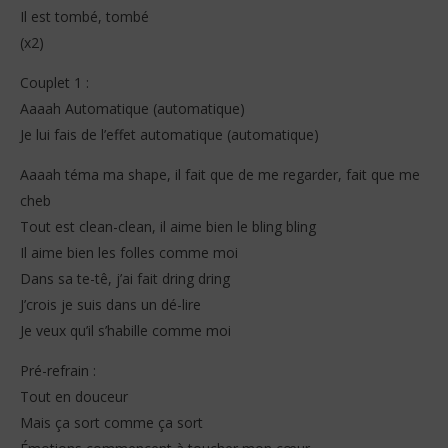
Il est tombé, tombé
(x2)
Couplet 1 :
Aaaah Automatique (automatique)
NOW VIEWING
Je lui fais de l’effet automatique (automatique)
Aya Nakamura – No Stress (Lyrics)
Jea
Aaaah téma ma shape, il fait que de me regarder, fait que me
20
20
cheb
novembre
no
2025
202
Tout est clean-clean, il aime bien le bling bling
Stone
S
Il aime bien les folles comme moi
Dans sa te-tê, j’ai fait dring dring
J’crois je suis dans un dé-lire
Je veux qu’il s’habille comme moi
Pré-refrain :
Tout en douceur
Mais ça sort comme ça sort