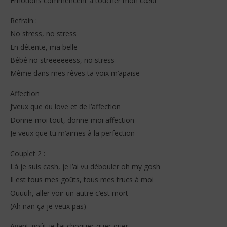
Émotions commencent à toucher mon cœur
Refrain :
No stress, no stress
En détente, ma belle
Bébé no streeeeeess, no stress
Même dans mes rêves ta voix m’apaise
Affection
J’veux que du love et de l’affection
Donne-moi tout, donne-moi affection
Je veux que tu m’aimes à la perfection
Couplet 2 :
Là je suis cash, je l’ai vu débouler oh my gosh
Il est tous mes goûts, tous mes trucs à moi
Ouuuh, aller voir un autre c’est mort
(Ah nan ça je veux pas)
Avant-goût je l’ai choquer-quer-quer