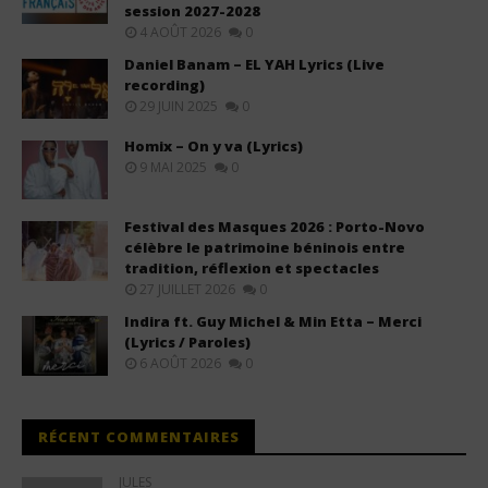
session 2027-2028
4 AOÛT 2026
0
Daniel Banam – EL YAH Lyrics (Live
recording)
29 JUIN 2025
0
Homix – On y va (Lyrics)
9 MAI 2025
0
Festival des Masques 2026 : Porto-Novo
célèbre le patrimoine béninois entre
tradition, réflexion et spectacles
27 JUILLET 2026
0
Indira ft. Guy Michel & Min Etta – Merci
(Lyrics / Paroles)
6 AOÛT 2026
0
RÉCENT COMMENTAIRES
JULES