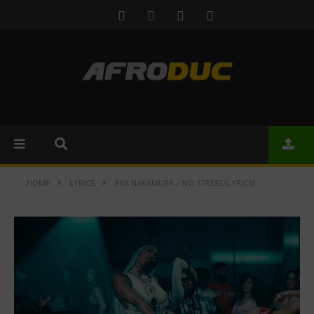
HOME
LYRICS
AYA NAKAMURA – NO STRESS (LYRICS)