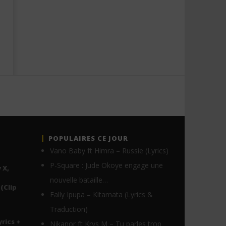
POPULAIRES CE JOUR
Vano Baby ft Himra – Russie (Lyrics)
P-Square : Jude Okoye engage une
 X,
nouvelle bataille…
(Clip
Fally Ipupa – Kitamata (Lyrics &
Traduction)
yrics +
Nikanor ft Krys M – Tu parles trop