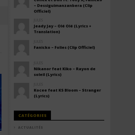
– Dessiguimanzanbera (Clip
Officiel)
JULES
Jeady Jay – Olé Olé (Lyrics +
Translation)
JULES
Fanicko – Folies (Clip Officiel)
JULES
Nikanor feat Kiko – Rayon de
soleil (Lyrics)
JULES
Kocee feat KS Bloom – Stranger
(Lyrics)
CATÉGORIES
ACTUALITÉS