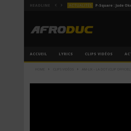
ACTUALITÉS
HEADLINE
LYRICS
LYRICS
Lil Jay Bingerack ft. Gim
LYRICS
LYRICS
Cruel Santino ft. Jeriq – 
ACCUEIL
LYRICS
CLIPS VIDÉOS
AC
ACTUALITÉS
HOME
CLIPS VIDÉOS
AM-LIX – LA DOT (CLIP OFFICIEL