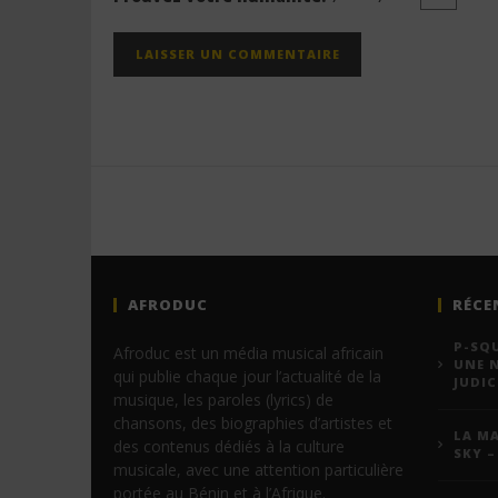
AFRODUC
RÉCE
P-SQU
Afroduc est un média musical africain
UNE 
qui publie chaque jour l’actualité de la
JUDIC
musique, les paroles (lyrics) de
chansons, des biographies d’artistes et
LA MA
des contenus dédiés à la culture
SKY –
musicale, avec une attention particulière
portée au Bénin et à l’Afrique.