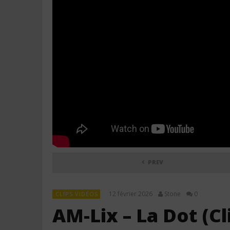
PREV
12 février 2026
Stone
0
CLIPS VIDÉOS
AM-Lix – La Dot (Cli