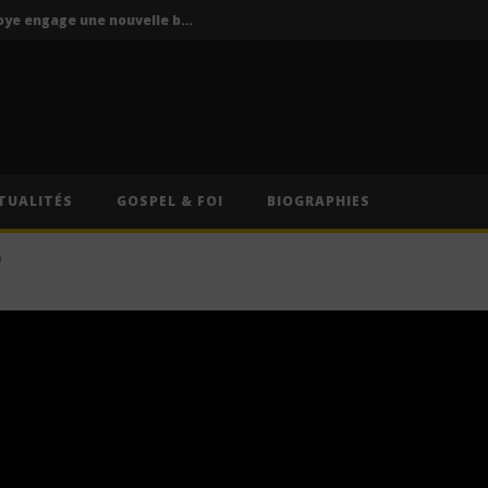
P-Square : Jude Okoye engage une nouvelle bataille judiciaire contre Peter Okoye
La Mano 1.9 ft. Ninho & Play To Sky – FBI (Lyrics)
s – Caméra (Lyrics)
Cruel Santino – International Collector (Lyrics)
Oz (Lyrics)
TUALITÉS
GOSPEL & FOI
BIOGRAPHIES
P-Square : Jude Okoye engage une nouvelle bataille judiciaire contre Peter Okoye
)