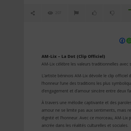
207
AM-Lix – La Dot (Clip Officiel)
AM-Lix célèbre les valeurs traditionnelles avec
L’artiste béninois AM-Lix dévoile le clip offici
NOW VIEWING
l’honneur l’une des traditions les plus symboliqu
AM-Lix – La Dot (Clip Officiel)
Vodun Day
d’engagement et d’amour sincère entre deux fam
formule p
12
vous cult
février
À travers une mélodie captivante et des paroles
2026
12
Stone
amour ne se limite pas aux sentiments, mais repo
février
2026
dignité et l’honneur. Avec ce morceau, AM-Lix 
Stone
ancrée dans les réalités culturelles et sociales.