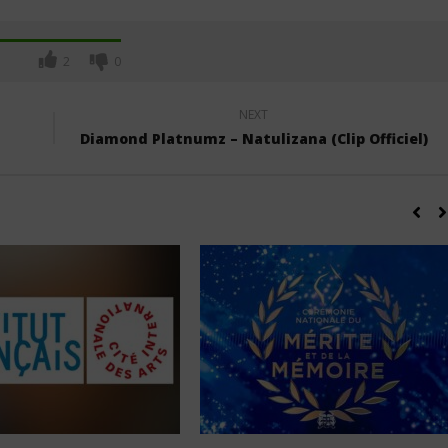
2
0
NEXT
Diamond Platnumz – Natulizana (Clip Officiel)