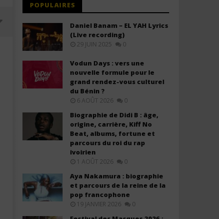
POPULAIRES
Daniel Banam – EL YAH Lyrics
(Live recording)
29 JUIN 2025
0
Vodun Days : vers une
nouvelle formule pour le
grand rendez-vous culturel
du Bénin ?
6 AOÛT 2026
0
Biographie de Didi B : âge,
origine, carrière, Kiff No
Beat, albums, fortune et
parcours du roi du rap
Mérite et Mémoire 2026 : les
L’hymne national du Béni
ivoirien
légendes de la musique béninoise
chanté en dendi : une nou
1 AOÛT 2026
0
à l'honneur avant la fête de
étape dans la valorisatio
l'Indépendance
langues nationales
Aya Nakamura : biographie
et parcours de la reine de la
12
12
février
février
pop francophone
2026
2026
19 JANVIER 2026
0
Stone
Stone
Festival des Masques 2026 :