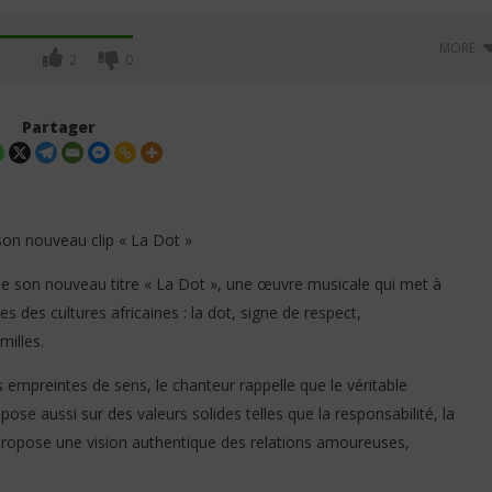
MORE
2
0
Partager
 son nouveau clip « La Dot »
el de son nouveau titre « La Dot », une œuvre musicale qui met à
es des cultures africaines : la dot, signe de respect,
s : vers une nouvelle
Résidences artistiques à Paris :
illes.
our le grand rendez-
l'Institut français ouvre les
urel du Bénin ?
candidatures pour la session
 empreintes de sens, le chanteur rappelle que le véritable
2027-2028
se aussi sur des valeurs solides telles que la responsabilité, la
12
février
propose une vision authentique des relations amoureuses,
2026
Stone