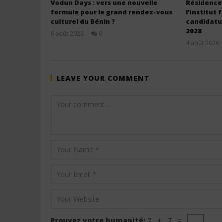
Vodun Days : vers une nouvelle
Résidences
formule pour le grand rendez-vous
l’Institut 
culturel du Bénin ?
candidatur
2028
6 août 2026
0
Stone
4 août 2026
LEAVE YOUR COMMENT
Prouvez votre humanité:
7 + 7 =