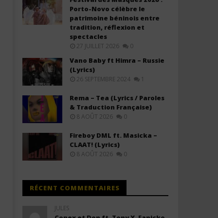
Porto-Novo célèbre le
patrimoine béninois entre
tradition, réflexion et
spectacles
27 JUILLET 2026
0
Vano Baby ft Himra – Russie
(Lyrics)
26 SEPTEMBRE 2024
1
Rema – Tea (Lyrics / Paroles
& Traduction Française)
8 AOÛT 2026
0
Fireboy DML ft. Masicka –
CLAAT! (Lyrics)
8 AOÛT 2026
0
RÉCENT COMMENTAIRES
JULES
Conex et Don ft. Tony X, Fanicko