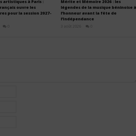
 artistiques à Paris :
Mérite et Mémoire 2026 : les
français ouvre les
légendes de la musique béninoise 
es pour la session 2027-
l’honneur avant la fête de
l’Indépendance
0
3 août 2026
0
Stone
Stone