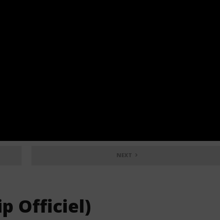
NEXT
p Officiel)