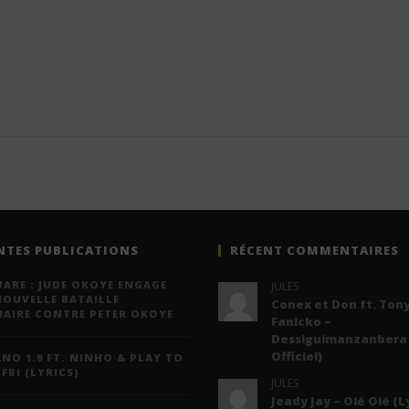
NTES PUBLICATIONS
RÉCENT COMMENTAIRES
ARE : JUDE OKOYE ENGAGE
JULES
NOUVELLE BATAILLE
Conex et Don ft. Tony
IAIRE CONTRE PETER OKOYE
Fanicko –
Dessiguimanzanbera 
Officiel)
NO 1.9 FT. NINHO & PLAY TO
 FBI (LYRICS)
JULES
Jeady Jay – Olé Olé (L