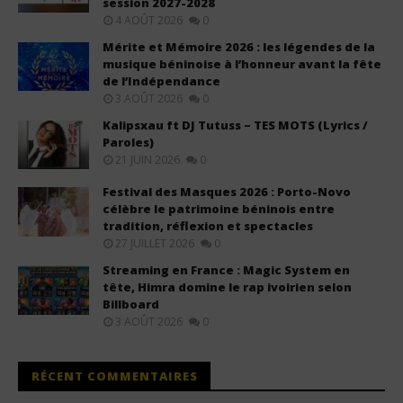
session 2027-2028
4 AOÛT 2026
0
Mérite et Mémoire 2026 : les légendes de la
musique béninoise à l’honneur avant la fête
de l’Indépendance
3 AOÛT 2026
0
Kalipsxau ft DJ Tutuss – TES MOTS (Lyrics /
Paroles)
21 JUIN 2026
0
Festival des Masques 2026 : Porto-Novo
célèbre le patrimoine béninois entre
tradition, réflexion et spectacles
27 JUILLET 2026
0
Streaming en France : Magic System en
tête, Himra domine le rap ivoirien selon
Billboard
3 AOÛT 2026
0
RÉCENT COMMENTAIRES