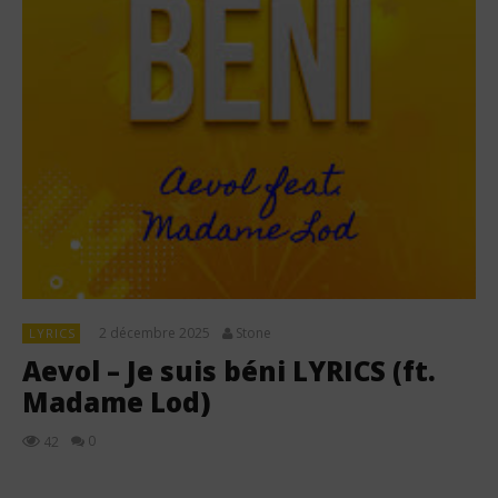
2 décembre 2025
Stone
LYRICS
Aevol – Je suis béni LYRICS (ft.
Madame Lod)
0
42