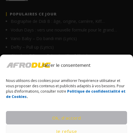
POPULAIRES CE JOUR
Biographie de Didi B : âge, origine, carrière, Kiff…
Vodun Days : vers une nouvelle formule pour le grand…
Vano Baby – Do bandi min (Lyrics)
Defty – Pull up (Lyrics)
Ghix feat TGang – Tchouka (Clip Officiel)
Tyaf – Chérie Pam (Clip Officiel)
Gérer le consentement
Ste Milano – Bouchkaraille (Lyrics)
Nous utilisons des cookies pour améliorer l’expérience utilisateur et
Goulam – C’est confirmé (Lyrics)
vous proposer des contenus et publicités adaptés à vos besoins. Pour
3xdavs feat Didi B – Bodoingadai (Lyrics)
plus d’informations, consulter notre
Politique de confidentialité et
de Cookies
.
Fally Ipupa – Sans limite (Lyrics & Traduction)‎
© Copyrights Afroduc | Tous droits réservés
Ok, d’accord
CONDITIONS GÉNÉRALES
Je refuse