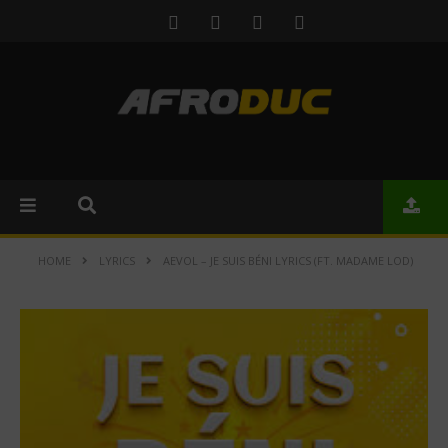
HOME
LYRICS
AEVOL – JE SUIS BÉNI LYRICS (FT. MADAME LOD)