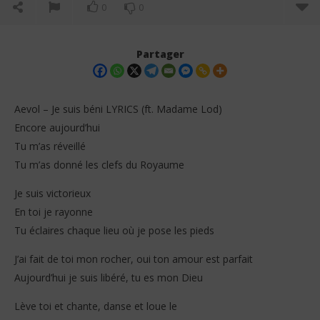
0
0
Partager
Aevol – Je suis béni LYRICS (ft. Madame Lod)
Encore aujourd’hui
Tu m’as réveillé
Tu m’as donné les clefs du Royaume
Je suis victorieux
En toi je rayonne
Tu éclaires chaque lieu où je pose les pieds
NOW VIEWING
Da
J’ai fait de toi mon rocher, oui ton amour est parfait
Tr
Aevol – Je suis béni LYRICS (ft. Madame Lod)
Aujourd’hui je suis libéré, tu es mon Dieu
2
2
dé
décembre
Lève toi et chante, danse et loue le
202
S
2025