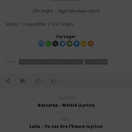
[Zik Seigne – Nga Kaka Awa Lyrics]
Visites : 1 Aujourd’hui | 104 Totales
Partager
TAGS:
PAROLES DE CHANSONS | CONGO
ZIK SEIGNE
1
0
PREVIOUS
Bazzarba - Moitié (Lyrics)
NEXT
Laila - Tu vas lire l’heure (Lyrics)