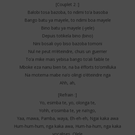
[Couplet 2 :]
Balobi tosa bazoba, to ndimi to’a basoba
Bango batu ya mayele, to ndimi boa mayele
Bino batu ya mayele (-yele)
Depuis totikela bino (bino)
Nini bosali oyo biso bazoba tomoni
Nul ne peut m’éteindre, chuis un guerrier
To’a mike mais yebisa bango to’ali faible te
Mboke eza nanu bien te, na ba éfforts to’omilluka
Na motema mabe na’o olingi o’éteindre nga
Ahh, ah,
[Refrain :]
Yo, esimba te, yo, olonga te,
Yohh, e’osimba te, ye na’ngo,
Yaa, mawa, Pamba, waya, Eh-eh-eh, Ngai kaka awa
Hum-hum-hum, nga kaka awa, Hum-ha-hum, nga kaka
vocalises, Olele