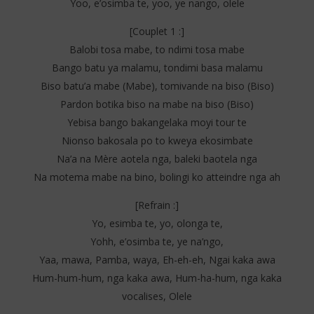
Yoo, e’osimba te, yoo, ye nango, olele
[Couplet 1 :]
Balobi tosa mabe, to ndimi tosa mabe
Bango batu ya malamu, tondimi basa malamu
Biso batu’a mabe (Mabe), tomivande na biso (Biso)
Pardon botika biso na mabe na biso (Biso)
Yebisa bango bakangelaka moyi tour te
Nionso bakosala po to kweya ekosimbate
Na’a na Mère aotela nga, baleki baotela nga
Na motema mabe na bino, bolingi ko atteindre nga ah
[Refrain :]
Yo, esimba te, yo, olonga te,
Yohh, e’osimba te, ye na’ngo,
Yaa, mawa, Pamba, waya, Eh-eh-eh, Ngai kaka awa
Hum-hum-hum, nga kaka awa, Hum-ha-hum, nga kaka
vocalises, Olele