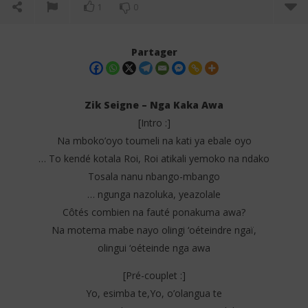
1
0
Partager
Zik Seigne – Nga Kaka Awa
[Intro :]
Na mboko’oyo toumeli na kati ya ebale oyo
… To kendé kotala Roi, Roi atikali yemoko na ndako
Tosala nanu nbango-mbango
… ngunga nazoluka, yeazolale
Côtés combien na fauté ponakuma awa?
NOW VIEWING
Na motema mabe nayo olingi ‘oéteindre ngaï,
Zik Seigne – Nga Kaka Awa (Lyrics)
Fal
olingui ‘oéteinde nga awa
1
1
juillet
juil
[Pré-couplet :]
2025
202
Stone
S
Yo, esimba te,Yo, o’olangua te