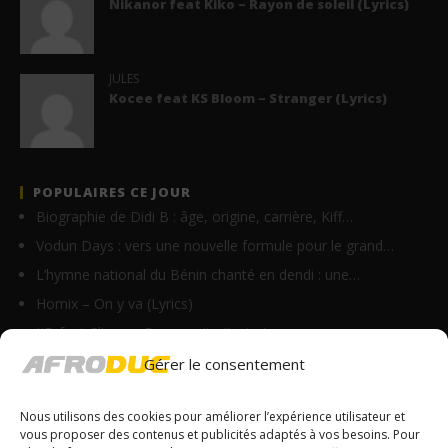
Nikanor feat Kiko – Rayon de soleil (Lyrics)
JULES
Kocee feat KS Bloom – Stranger (Lyrics)
POPULAIRES CE JOUR
Biographie de Didi B : âge, origine, carrière, Kiff…
Vodun Days : vers une nouvelle formule pour le grand…
L’hymne national du Bénin chanté en dendi : une…
Homix – On y va (Lyrics)
JID feat Clipse – Community (Lyrics)
La Fouine ft Kaaris – Vision (Lyrics)
Gérer le consentement
Ninho – AU 33ÈME (Lyrics)
Nous utilisons des cookies pour améliorer l’expérience utilisateur et
Vano Baby – Do bandi min (Lyrics)
vous proposer des contenus et publicités adaptés à vos besoins. Pour