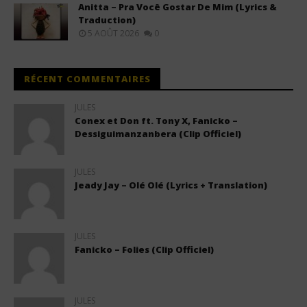
Anitta – Pra Você Gostar De Mim (Lyrics &
Traduction)
5 AOÛT 2026
0
RÉCENT COMMENTAIRES
JULES
Conex et Don ft. Tony X, Fanicko –
Dessiguimanzanbera (Clip Officiel)
JULES
Jeady Jay – Olé Olé (Lyrics + Translation)
JULES
Fanicko – Folies (Clip Officiel)
JULES