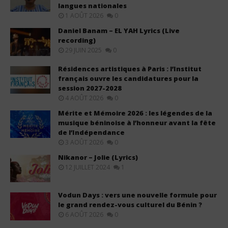
langues nationales
1 AOÛT 2026
0
Daniel Banam – EL YAH Lyrics (Live
recording)
29 JUIN 2025
0
Résidences artistiques à Paris : l’Institut
français ouvre les candidatures pour la
session 2027-2028
4 AOÛT 2026
0
Mérite et Mémoire 2026 : les légendes de la
musique béninoise à l’honneur avant la fête
de l’Indépendance
3 AOÛT 2026
0
Nikanor – Jolie (Lyrics)
12 JUILLET 2024
1
Vodun Days : vers une nouvelle formule pour
le grand rendez-vous culturel du Bénin ?
6 AOÛT 2026
0