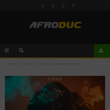
HOME
LYRICS
ZAYLO – ON MY MIND (LYRICS)