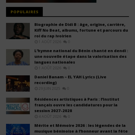
POPULAIRES
Biographie de Didi B : âge, origine, carrière,
Kiff No Beat, albums, fortune et parcours du
roi du rap ivoirien
1 AOÛT 2026
0
L’hymne national du Bénin chanté en dendi :
une nouvelle étape dans la valorisation des
langues nationales
1 AOÛT 2026
0
Daniel Banam – EL YAH Lyrics (Live
recording)
29 JUIN 2025
0
Résidences artistiques à Paris : l’Institut
français ouvre les candidatures pour la
session 2027-2028
4 AOÛT 2026
0
Mérite et Mémoire 2026 : les légendes de la
musique béninoise à l’honneur avant la fête