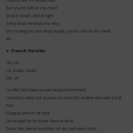
I dance like I’m finally free
But you’re still on my mind
Slow it down, feel it right
Every beat reminds me why
I’m moving on, but deep inside, you’re still on my mind
Ah
►
French Version
Oh, oh
La, ouais, ouais
Oh, oh
La ville tard dans la nuit respire lentement
Lumières néon sur la peau et ainsi ton ombre dansant sur le
mur
Chaque silence dit tout
J’ai essayé de te noyer dans le bruit
Dans des pièces bondées et des pensées vides