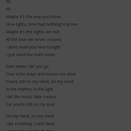
Ah
Ah
Maybe it’s the way you move
Slow lights, time had nothing to prove
Maybe it’s the nights we lost
All the love we never crossed
I don’t need you here tonight
I just need the truth inside
Even when I let you go
Your echo stays and moves me slow
You’re still on my mind, on my mind
In the rhythm, in the light
I let the music take control
For you’re still on my soul
On my mind, on my mind
Like a melody I can’t deny