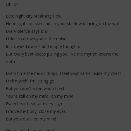
Oh, oh
Late night city breathing slow
Neon lights on skin and so your shadow dancing on the wall
NOW VIEWING
Every silence says it all
I tried to drown you in the noise
ZAYLO – On My Mind (Lyrics)
KE
In crowded rooms and empty thoughts
5
5
janvier
jan
But every beat keeps pulling you, like the rhythm knows the
2026
202
Stone
S
truth
Every time the music drops, I feel your name inside my chest
I tell myself, I’m letting go
But you don’t listen when I rest
You’re still on my mind, on my mind
Every heartbeat, at every sign
I move my body, close my eyes
But you’re still on my mind
On my mind, on my mind