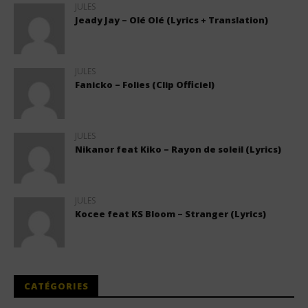
JULES
Jeady Jay – Olé Olé (Lyrics + Translation)
JULES
Fanicko – Folies (Clip Officiel)
JULES
Nikanor feat Kiko – Rayon de soleil (Lyrics)
JULES
Kocee feat KS Bloom – Stranger (Lyrics)
CATÉGORIES