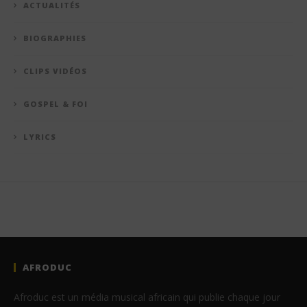
ACTUALITÉS
BIOGRAPHIES
CLIPS VIDÉOS
GOSPEL & FOI
LYRICS
AFRODUC
Afroduc est un média musical africain qui publie chaque jour