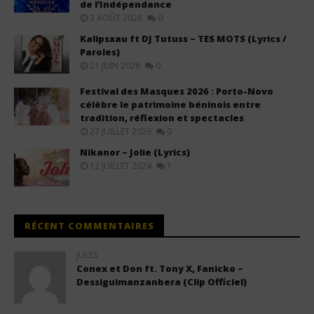
de l’Indépendance
3 AOÛT 2026
0
Kalipsxau ft DJ Tutuss – TES MOTS (Lyrics /
Paroles)
21 JUIN 2026
0
Festival des Masques 2026 : Porto-Novo
célèbre le patrimoine béninois entre
tradition, réflexion et spectacles
27 JUILLET 2026
0
Nikanor – Jolie (Lyrics)
12 JUILLET 2024
1
RÉCENT COMMENTAIRES
JULES
Conex et Don ft. Tony X, Fanicko –
Dessiguimanzanbera (Clip Officiel)