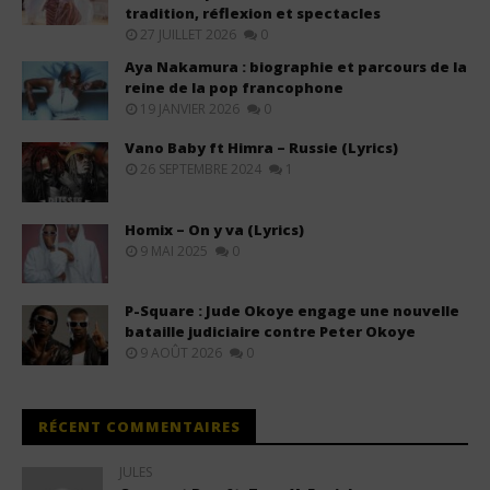
tradition, réflexion et spectacles
27 JUILLET 2026
0
Aya Nakamura : biographie et parcours de la
reine de la pop francophone
19 JANVIER 2026
0
Vano Baby ft Himra – Russie (Lyrics)
26 SEPTEMBRE 2024
1
Homix – On y va (Lyrics)
9 MAI 2025
0
P-Square : Jude Okoye engage une nouvelle
bataille judiciaire contre Peter Okoye
9 AOÛT 2026
0
RÉCENT COMMENTAIRES
JULES