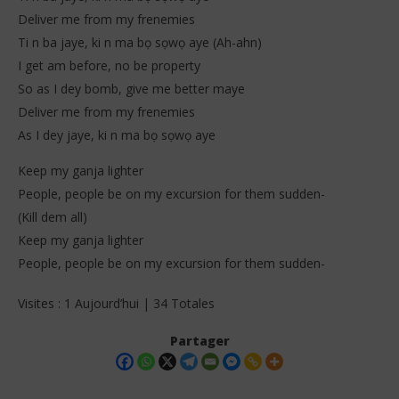
Deliver me from my frenemies
Ti n ba jaye, ki n ma bọ sọwọ aye (Ah-ahn)
I get am before, no be property
So as I dey bomb, give me better maye
Deliver me from my frenemies
As I dey jaye, ki n ma bọ sọwọ aye
Keep my ganja lighter
People, people be on my excursion for them sudden-
(Kill dem all)
Keep my ganja lighter
People, people be on my excursion for them sudden-
Visites : 1 Aujourd’hui | 34 Totales
Partager