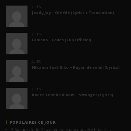
JULES
Jeady Jay – Olé Olé (Lyrics + Translation)
JULES
Fanicko – Folies (Clip Officiel)
JULES
Nikanor feat Kiko – Rayon de soleil (Lyrics)
JULES
Kocee feat KS Bloom – Stranger (Lyrics)
POPULAIRES CE JOUR
P-Square : Jude Okoye engage une nouvelle bataille…