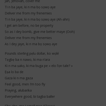
Jah, Jehovah, cover me
2025
202
Stone
S
Ti n ba jaye, ki n ma bọ sọwọ aye
Deliver me from my frenemies
Ti n ba jaye, ki n ma bọ sọwọ aye (Ah-ahn)
I get am before, no be property
So as I dey bomb, give me better maye (Ooh)
Deliver me from my frenemies
As I dey jaye, ki n ma bọ sọwọ aye
Pounds sterling pẹlu dollar, ko wọlé
Tẹgbẹ ba n nawo, ki ma n’ara
Ki n ma ṣakọ, ki ma buga pe « elo l’ọn tale? »
Ẹṣa lo ba de
Gaza ki n ma gaza
Feel good, men I’m too fly
Praying, alubarika
Everywhere good, bi tagba baller
Chẹ-chẹ, me I smell nice (Classy)