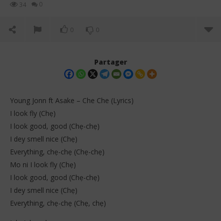
0
34
0
0
Partager
Young Jonn ft Asake – Che Che (Lyrics)
I look fly (Chẹ)
I look good, good (Chẹ-chẹ)
I dey smell nice (Chẹ)
Everything, chẹ-chẹ (Chẹ-chẹ)
Mo ni I look fly (Chẹ)
I look good, good (Chẹ-chẹ)
NOW VIEWING
I dey smell nice (Chẹ)
Young Jonn ft Asake – Che Che (Lyrics)
Cru
Everything, chẹ-chẹ (Chẹ, chẹ)
9
9
décembre
dé