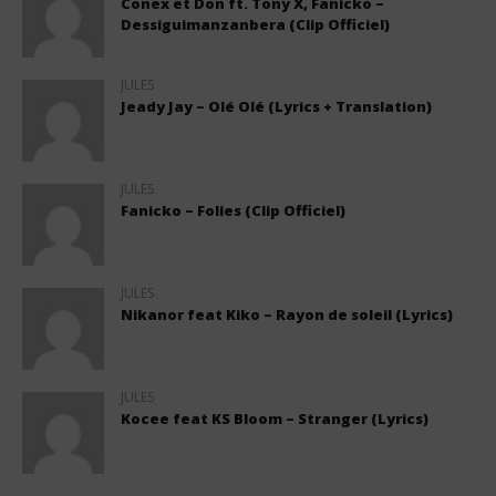
Conex et Don ft. Tony X, Fanicko –
Dessiguimanzanbera (Clip Officiel)
JULES
Jeady Jay – Olé Olé (Lyrics + Translation)
JULES
Fanicko – Folies (Clip Officiel)
JULES
Nikanor feat Kiko – Rayon de soleil (Lyrics)
JULES
Kocee feat KS Bloom – Stranger (Lyrics)