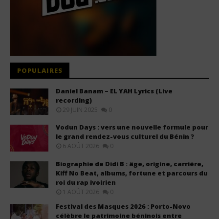
POPULAIRES
Daniel Banam – EL YAH Lyrics (Live
recording)
29 JUIN 2025
0
Vodun Days : vers une nouvelle formule pour
le grand rendez-vous culturel du Bénin ?
6 AOÛT 2026
0
Biographie de Didi B : âge, origine, carrière,
Kiff No Beat, albums, fortune et parcours du
roi du rap ivoirien
1 AOÛT 2026
0
Festival des Masques 2026 : Porto-Novo
célèbre le patrimoine béninois entre