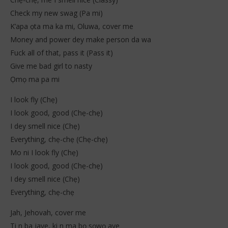
Check my new swag (Pa mi)
K’apa ọta ma ka mi, Oluwa, cover me
Money and power dey make person da wa
Fuck all of that, pass it (Pass it)
Give me bad girl to nasty
Ọmọ ma pa mi
I look fly (Chẹ)
I look good, good (Chẹ-chẹ)
I dey smell nice (Chẹ)
Everything, chẹ-chẹ (Chẹ-chẹ)
Mo ni I look fly (Chẹ)
I look good, good (Chẹ-chẹ)
I dey smell nice (Chẹ)
Everything, chẹ-chẹ
Jah, Jehovah, cover me
Ti n ba jaye, ki n ma bọ sọwọ aye