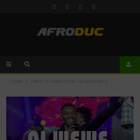
HOME
LYRICS
YANICK UTTAR – NI WEWE (LYRICS)