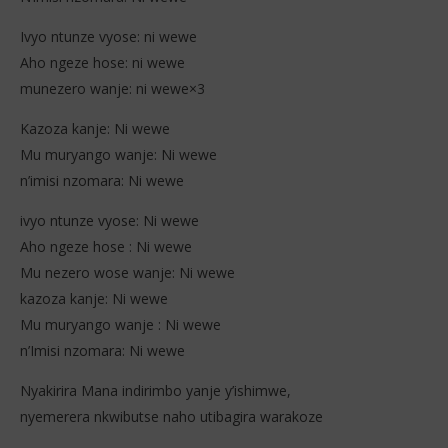
Ivyo ntunze vyose: ni wewe
Aho ngeze hose: ni wewe
munezero wanje: ni wewe×3
Kazoza kanje: Ni wewe
Mu muryango wanje: Ni wewe
n’imisi nzomara: Ni wewe
ivyo ntunze vyose: Ni wewe
Aho ngeze hose : Ni wewe
Mu nezero wose wanje: Ni wewe
kazoza kanje: Ni wewe
Mu muryango wanje : Ni wewe
n’Imisi nzomara: Ni wewe
Nyakirira Mana indirimbo yanje y’ishimwe,
nyemerera nkwibutse naho utibagira warakoze