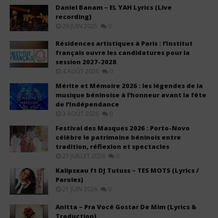
Daniel Banam – EL YAH Lyrics (Live
recording)
29 JUIN 2025
0
Résidences artistiques à Paris : l’Institut
français ouvre les candidatures pour la
session 2027-2028
4 AOÛT 2026
0
Mérite et Mémoire 2026 : les légendes de la
musique béninoise à l’honneur avant la fête
de l’Indépendance
3 AOÛT 2026
0
Festival des Masques 2026 : Porto-Novo
célèbre le patrimoine béninois entre
tradition, réflexion et spectacles
27 JUILLET 2026
0
Kalipsxau ft DJ Tutuss – TES MOTS (Lyrics /
Paroles)
21 JUIN 2026
0
Anitta – Pra Você Gostar De Mim (Lyrics &
Traduction)