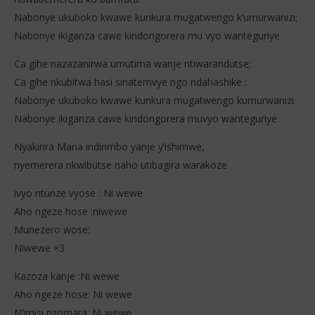
Nabonye ukuboko kwawe kunkura mugatwengo k’umurwanizi;
Nabonye ikiganza cawe kindongorera mu vyo wanteguriye
Ca gihe nazazanirwa umutima wanje ntiwarandutse;
NOW VIEWING
Ca gihe nkubitwa hasi sinatemvye ngo ndahashike :
Nabonye ukuboko kwawe kunkura mugatwengo kumurwanizi
Yanick Uttar – NI WEWE (Lyrics)
Col
Nabonye ikiganza cawe kindongorera muvyo wanteguriye
18
18
décembre
dé
2025
202
Nyakirira Mana indirimbo yanje y’ishimwe,
Stone
S
nyemerera nkwibutse naho utibagira warakoze
ivyo ntunze vyose : Ni wewe
Aho ngeze hose :niwewe
Munezero wose:
Niwewe ×3
Kazoza kanje :Ni wewe
Aho ngeze hose: Ni wewe
N’imisi nzomara: Ni wewe