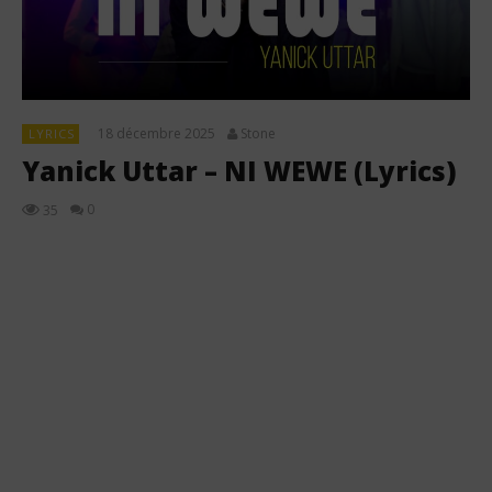
18 décembre 2025
Stone
LYRICS
Yanick Uttar – NI WEWE (Lyrics)
0
35