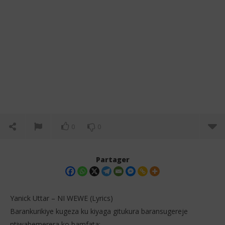
0
0
Partager
Yanick Uttar – NI WEWE (Lyrics)
Barankurikiye kugeza ku kiyaga gitukura baransugereje
ntiwabemerera ko bamfata: