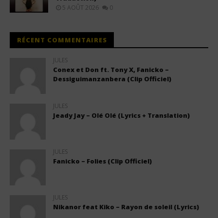
5 AOÛT 2026
0
RÉCENT COMMENTAIRES
JULES
Conex et Don ft. Tony X, Fanicko –
Dessiguimanzanbera (Clip Officiel)
JULES
Jeady Jay – Olé Olé (Lyrics + Translation)
JULES
Fanicko – Folies (Clip Officiel)
JULES
Nikanor feat Kiko – Rayon de soleil (Lyrics)