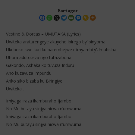
Partager
Vestine & Dorcas – UMUTAKA (Lyrics)
Uwiteka araturengeye akuyeho ibirego by’Ibinyoma
Ukuboko kwe kuri ku barembejwe n’imyambi y’Umubisha
Uhora adutoteza ngo tutazabona
Gakondo, Ashaka ko tuvuza Induru
Aho kuzavuza Impundu .
Ariko siko bizaba ku Biringiye
Uwiteka .
NOW VIEWING
Col
Imiyaga iraza ikamburaho Ijambo
8
Vestine & Dorcas – UMUTAKA (Lyrics)
dé
No Mu butayu sinjya nicwa n’umwuma
202
8
S
Imiyaga iraza ikamburaho Ijambo
décembre
2025
No Mu butayu sinjya nicwa n’umwuma
Stone