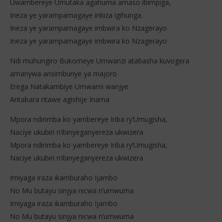
Uwambereye Umutaka agahuma amaso ibimpiga,
Ineza ye yarampamagaye inkiza igihunga.
Ineza ye yarampamagaye imbwira ko Nzagerayo
Ineza ye yarampamagaye imbwira ko Nzagerayo
Ndi muhungiro Bukomeye Umwanzi atabasha kuvogera
amanywa ansimburiye ya majoro
Erega Natakambiye Umwami wanjye
Antabara ntawe agishije Inama
Mpora ndirimba ko yambereye Iriba ry’Umugisha,
Naciye ukubiri n’ibinyeganyereza ukwizera
Mpora ndirimba ko yambereye Iriba ry’Umugisha,
Naciye ukubiri n’ibinyeganyereza ukwizera
Imiyaga iraza ikamburaho Ijambo
No Mu butayu sinjya nicwa n’umwuma
Imiyaga iraza ikamburaho Ijambo
No Mu butayu sinjya nicwa n’umwuma