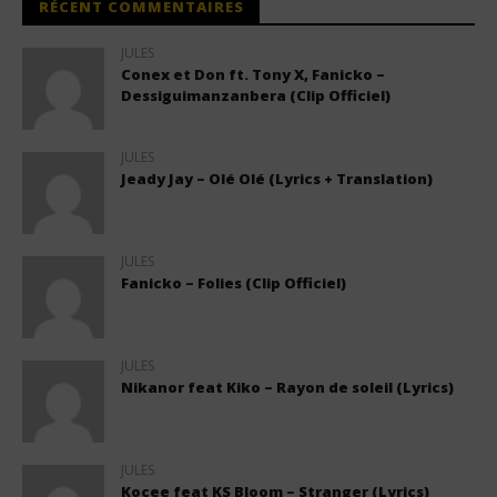
RÉCENT COMMENTAIRES
JULES
Conex et Don ft. Tony X, Fanicko –
Dessiguimanzanbera (Clip Officiel)
JULES
Jeady Jay – Olé Olé (Lyrics + Translation)
JULES
Fanicko – Folies (Clip Officiel)
JULES
Nikanor feat Kiko – Rayon de soleil (Lyrics)
JULES
Kocee feat KS Bloom – Stranger (Lyrics)