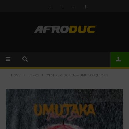
HOME
LYRICS
VESTINE & DORCAS – UMUTAKA (LYRICS)