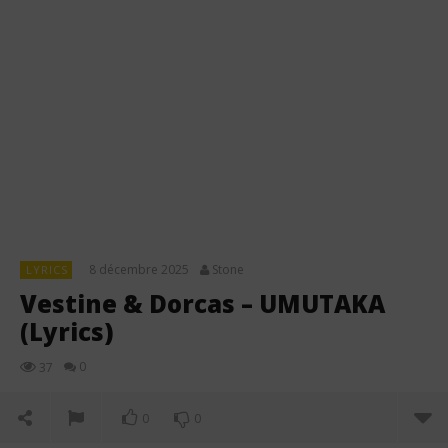
8 décembre 2025
Stone
LYRICS
Vestine & Dorcas – UMUTAKA
(Lyrics)
0
37
0
0