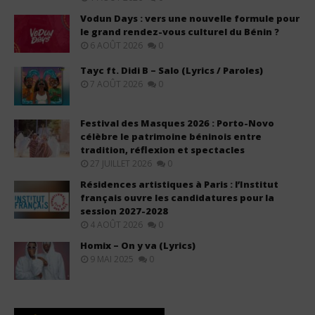
Vodun Days : vers une nouvelle formule pour
le grand rendez-vous culturel du Bénin ?
6 AOÛT 2026
0
Tayc ft. Didi B – Salo (Lyrics / Paroles)
7 AOÛT 2026
0
Festival des Masques 2026 : Porto-Novo
célèbre le patrimoine béninois entre
tradition, réflexion et spectacles
27 JUILLET 2026
0
Résidences artistiques à Paris : l’Institut
français ouvre les candidatures pour la
session 2027-2028
4 AOÛT 2026
0
Homix – On y va (Lyrics)
9 MAI 2025
0