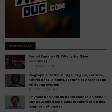
POPULAIRES
Daniel Banam – EL YAH Lyrics (Live
recording)
29 JUIN 2025
0
Biographie de Didi B : âge, origine, carrière,
Kiff No Beat, albums, fortune et parcours du
roi du rap ivoirien
1 AOÛT 2026
0
L’hymne national du Bénin chanté en dendi :
une nouvelle étape dans la valorisation des
langues nationales
1 AOÛT 2026
0