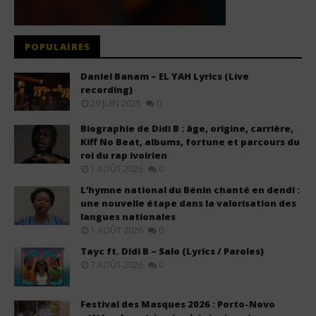
POPULAIRES
Daniel Banam – EL YAH Lyrics (Live
recording)
29 JUIN 2025
0
Biographie de Didi B : âge, origine, carrière,
Kiff No Beat, albums, fortune et parcours du
roi du rap ivoirien
1 AOÛT 2026
0
L’hymne national du Bénin chanté en dendi :
une nouvelle étape dans la valorisation des
langues nationales
1 AOÛT 2026
0
Tayc ft. Didi B – Salo (Lyrics / Paroles)
7 AOÛT 2026
0
Festival des Masques 2026 : Porto-Novo