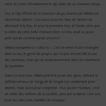
vient de sortir officiellement le clip vidéo de sa chanson Ubuyu.
Oui, le Clip Officiel de la chanson Ubuyu chanté par Alikiba est
désormais dehors. L’occasion pour les fans de l’artiste de
découvrir à la fois, et pour la première fois, et l’audio ainsi que
NOW VIEWING
la vidéo de cette belle chanson dont on n’en avait vu qu’un
petit extrait comme bande annonce.
Ubuyu by Alikiba – le Clip Officiel
Rac
l’
3
Alikiba interprète ici « UBUYU ». C’est la vérité brute échangée
juillet
3
2025
juil
dans la rue, le genre de propos qui n’a pas encore fait la une
Stone
202
des journaux, mais qui vit audacieusement dans les murmures
S
du quotidien.
Dans ce morceau, Alikiba prend le pouls des gens, utilisant le
rythme nerveux de Vanga et de Singeli non seulement pour
divertir, mais aussi pour s’exprimer. Plus qu’une musique, c’est
un reflet des ombres de la société, servi par la danse. Une voix
pour les sans-voix, habillée de musique.