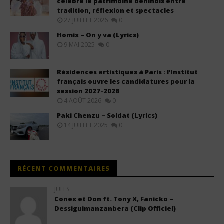
célèbre le patrimoine béninois entre
tradition, réflexion et spectacles
27 JUILLET 2026
0
Homix – On y va (Lyrics)
9 MAI 2025
0
Résidences artistiques à Paris : l’Institut
français ouvre les candidatures pour la
session 2027-2028
4 AOÛT 2026
0
Paki Chenzu – Soldat (Lyrics)
14 JUILLET 2025
0
RÉCENT COMMENTAIRES
JULES
Conex et Don ft. Tony X, Fanicko –
Dessiguimanzanbera (Clip Officiel)