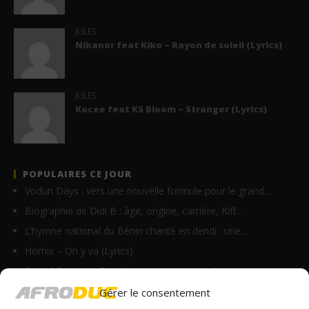
JULES
Nikanor feat Kiko – Rayon de soleil (Lyrics)
JULES
Kocee feat KS Bloom – Stranger (Lyrics)
POPULAIRES CE JOUR
Vodun Days : vers une nouvelle formule pour le grand…
Biographie de Didi B : âge, origine, carrière, Kiff…
L’hymne national du Bénin chanté en dendi : une…
Homix – On y va (Lyrics)
Daniel Banam – EL YAH Lyrics (Live recording)
Résidences artistiques à Paris : l’Institut…
Gérer le consentement