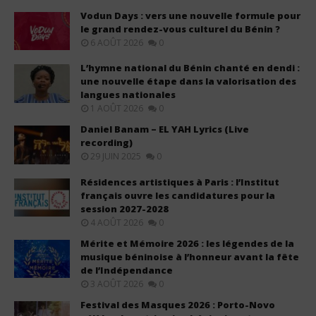
Vodun Days : vers une nouvelle formule pour
le grand rendez-vous culturel du Bénin ?
6 AOÛT 2026
0
L’hymne national du Bénin chanté en dendi :
une nouvelle étape dans la valorisation des
langues nationales
1 AOÛT 2026
0
Daniel Banam – EL YAH Lyrics (Live
recording)
29 JUIN 2025
0
Résidences artistiques à Paris : l’Institut
français ouvre les candidatures pour la
session 2027-2028
4 AOÛT 2026
0
Mérite et Mémoire 2026 : les légendes de la
musique béninoise à l’honneur avant la fête
de l’Indépendance
3 AOÛT 2026
0
Festival des Masques 2026 : Porto-Novo