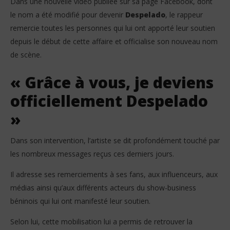
Dans une nouvelle vidéo publiée sur sa page Facebook, dont
Tôgbè Yéton devient officiellement Despelado :
Vo
l’artiste tourne une nouvelle page de sa carrière
gr
le nom a été modifié pour devenir
Despelado
, le rappeur
30
30
remercie toutes les personnes qui lui ont apporté leur soutien
juin
juin
depuis le début de cette affaire et officialise son nouveau nom
2026
202
Stone
S
de scène.
« Grâce à vous, je deviens
officiellement Despelado
»
Dans son intervention, l’artiste se dit profondément touché par
les nombreux messages reçus ces derniers jours.
Il adresse ses remerciements à ses fans, aux influenceurs, aux
médias ainsi qu’aux différents acteurs du show-business
béninois qui lui ont manifesté leur soutien.
Selon lui, cette mobilisation lui a permis de retrouver la