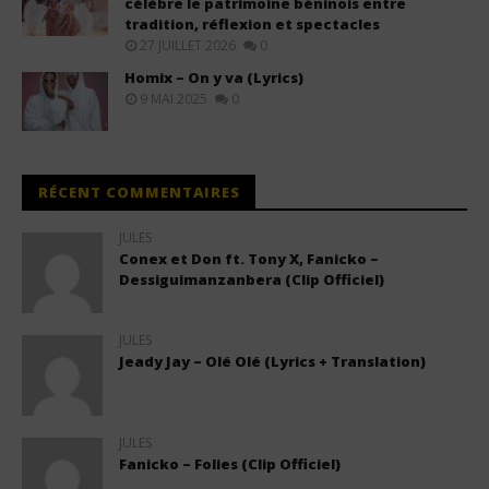
célèbre le patrimoine béninois entre
tradition, réflexion et spectacles
27 JUILLET 2026
0
Homix – On y va (Lyrics)
9 MAI 2025
0
RÉCENT COMMENTAIRES
JULES
Conex et Don ft. Tony X, Fanicko –
Dessiguimanzanbera (Clip Officiel)
JULES
Jeady Jay – Olé Olé (Lyrics + Translation)
JULES
Fanicko – Folies (Clip Officiel)