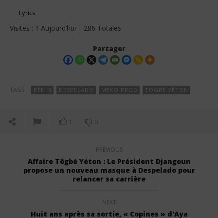
Lyrics
Visites : 1 Aujourd’hui | 286 Totales
Partager
TAGS:
BÉNIN
DESPELADO
MEKO PROD
TOGBÈ YÉTON
1
0
PREVIOUS
Affaire Tôgbè Yéton : Le Président Djangoun
propose un nouveau masque à Despelado pour
relancer sa carrière
NEXT
Huit ans après sa sortie, « Copines » d'Aya