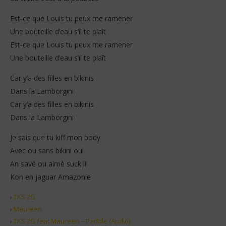
Est-ce que Louis tu peux me ramener
Une bouteille d’eau s’il te plaît
Est-ce que Louis tu peux me ramener
Une bouteille d’eau s’il te plaît
Car y’a des filles en bikinis
Dans la Lamborgini
Car y’a des filles en bikinis
Dans la Lamborgini
Je sais que tu kiff mon body
Avec ou sans bikini oui
An savé ou aimè suck li
Kon en jaguar Amazonie
›
TKS 2G
›
Maureen
›
TKS 2G feat Maureen – Paddle (Audio)