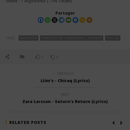
Visites : 1 Aujourd’hui | 144 Totales
Partager
TAGS:
MAUREEN
PAROLES DE CHANSONS | FRANCE
TKS 2G
1
0
PREVIOUS
Liim's - Chiraq (Lyrics)
NEXT
Zara Larsson - Saturn's Return (Lyrics)
RELATED POSTS