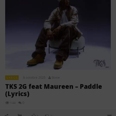
8 octobre 2025
Stone
LYRICS
TKS 2G feat Maureen – Paddle
(Lyrics)
0
144