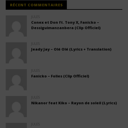
RÉCENT COMMENTAIRES
JULES
Conex et Don ft. Tony X, Fanicko –
Dessiguimanzanbera (Clip Officiel)
JULES
Jeady Jay – Olé Olé (Lyrics + Translation)
JULES
Fanicko – Folies (Clip Officiel)
JULES
Nikanor feat Kiko – Rayon de soleil (Lyrics)
JULES