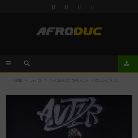
HOME
LYRICS
TKS 2G FEAT MAUREEN – PADDLE (LYRICS)