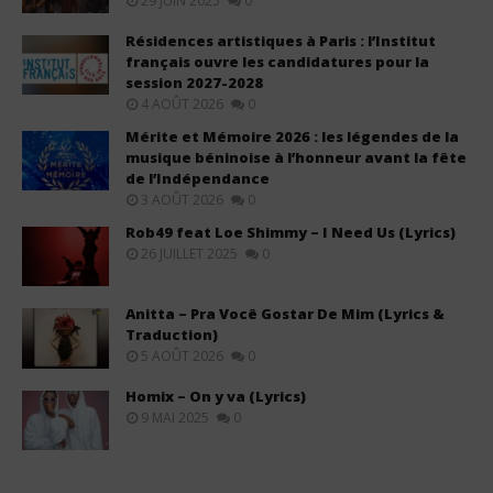
29 JUIN 2025
0
Résidences artistiques à Paris : l’Institut
français ouvre les candidatures pour la
session 2027-2028
4 AOÛT 2026
0
Mérite et Mémoire 2026 : les légendes de la
musique béninoise à l’honneur avant la fête
de l’Indépendance
3 AOÛT 2026
0
Rob49 feat Loe Shimmy – I Need Us (Lyrics)
26 JUILLET 2025
0
Anitta – Pra Você Gostar De Mim (Lyrics &
Traduction)
5 AOÛT 2026
0
Homix – On y va (Lyrics)
9 MAI 2025
0