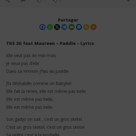
1
0
Partager
TKS 2G feat Maureen – Paddle – Lyrics
Elle veut pas de moi mais
Je veux pas d’elle
Dans sa Hmmm j’fais du paddle
J’la déshabille comme un Babybel
Elle fait la Hmm, elle est même pas belle
NOW VIEWING
Elle est même pas belle,
TKS 2G feat Maureen – Paddle (Lyrics)
Da
Elle est même pas belle
Tr
8
octobre
8
Son gadjo on sait , c’est un gros sketel
2025
oct
Stone
C’est un gros sketel, c’est un gros sketel
202
S
Sa virilité c’est à la poubelle