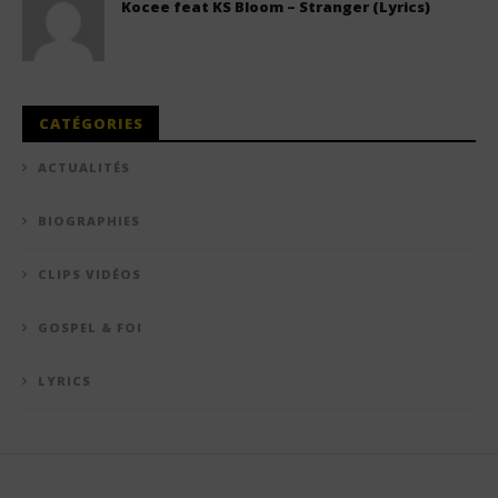
Kocee feat KS Bloom – Stranger (Lyrics)
CATÉGORIES
ACTUALITÉS
BIOGRAPHIES
CLIPS VIDÉOS
GOSPEL & FOI
LYRICS