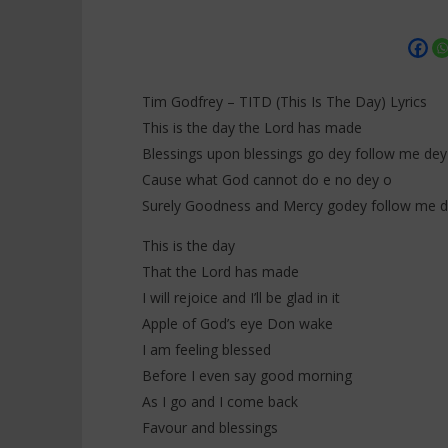
Tim Godfrey – TITD (This Is The Day) Lyrics
This is the day the Lord has made
Blessings upon blessings go dey follow me dey
NOW VIEWING
Cause what God cannot do e no dey o
Surely Goodness and Mercy godey follow me d
Tim Godfrey – TITD (This Is The
Darkoo ft
Day) Lyrics
(Lyrics /
This is the day
Française
1
janvier
1
That the Lord has made
2026
janvier
Stone
I will rejoice and I’ll be glad in it
2026
Stone
Apple of God’s eye Don wake
I am feeling blessed
Before I even say good morning
As I go and I come back
Favour and blessings