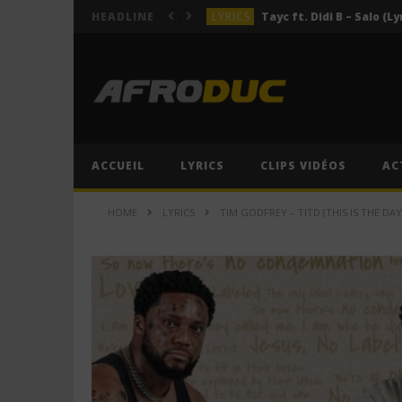
LYRICS
Tayc ft. Didi B – Salo (Ly
HEADLINE
LYRICS
LYRICS
ACTUALITÉS
LYRICS
ACCUEIL
LYRICS
CLIPS VIDÉOS
AC
LYRICS
Tayc ft. Didi B – Salo (Ly
HOME
LYRICS
TIM GODFREY – TITD (THIS IS THE DAY