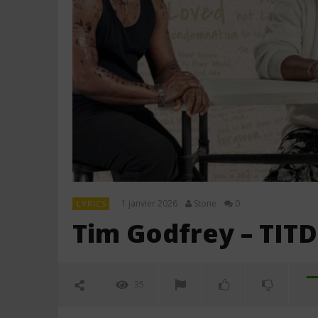
1 janvier 2026
Stone
0
LYRICS
Tim Godfrey – TITD 
35