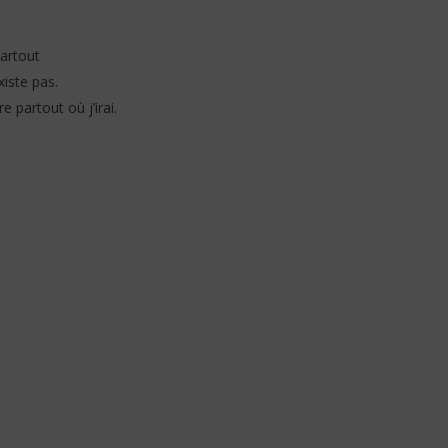
artout
xiste pas.
 partout où j’irai.