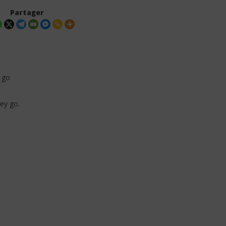
Partager
 go
ey go.
. Asake – That Girl
Oberz ft. Qing Madi – Lucky
 Paroles & Traduction
(Lyrics / Paroles & Traduction
)
Française)
1
janvier
2026
Stone