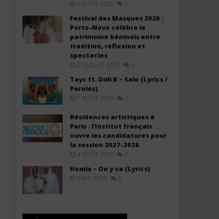
6 AOÛT 2026
0
Festival des Masques 2026 :
Porto-Novo célèbre le
patrimoine béninois entre
tradition, réflexion et
spectacles
27 JUILLET 2026
0
Tayc ft. Didi B – Salo (Lyrics /
Paroles)
7 AOÛT 2026
0
Résidences artistiques à
Paris : l’Institut français
ouvre les candidatures pour
la session 2027-2028
4 AOÛT 2026
0
Homix – On y va (Lyrics)
9 MAI 2025
0