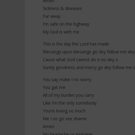
Amen
Sickness & diseases
Far away
I’m safe on the highway
My God is with me
This is the day the Lord has made
Blessings upon blessings go dey follow me dey
Cause what God cannot do e no dey o
Surely goodness and mercy go dey follow me d
You say make I no worry
You gat me
All of my burden you carry
Like I’m the only somebody
You’re loving so much
Me I no go see shame
Amen
No headache or migraine