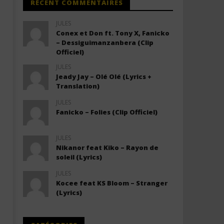
RÉCENT COMMENTAIRES
JULES
Conex et Don ft. Tony X, Fanicko
– Dessiguimanzanbera (Clip
Officiel)
JULES
Jeady Jay – Olé Olé (Lyrics +
Translation)
JULES
Fanicko – Folies (Clip Officiel)
JULES
Nikanor feat Kiko – Rayon de
soleil (Lyrics)
JULES
Kocee feat KS Bloom – Stranger
(Lyrics)