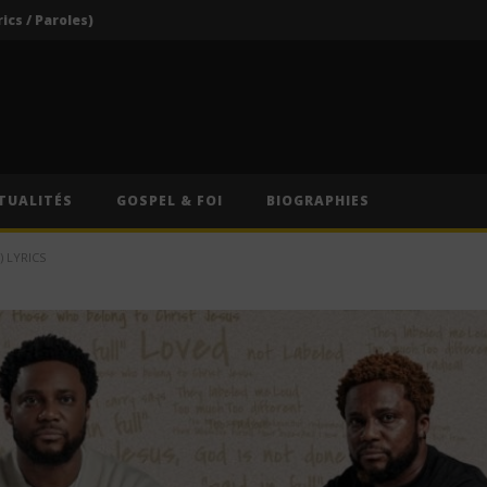
rics / Paroles)
Darkoo ft. Asake – That Girl (Lyrics / Paroles & Traduction Française)
Oberz ft. Qing Madi – Lucky (Lyrics / Paroles & Traduction Française)
Afrique du Sud : Oprah Winfrey fermera son école pour jeunes filles après près de vingt ans d’activité
Indira ft. Guy Michel & Min Etta – Merci (Lyrics / Paroles)
TUALITÉS
GOSPEL & FOI
BIOGRAPHIES
rics / Paroles)
) LYRICS