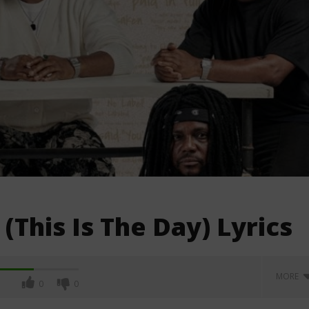
(This Is The Day) Lyrics
MORE
0
0