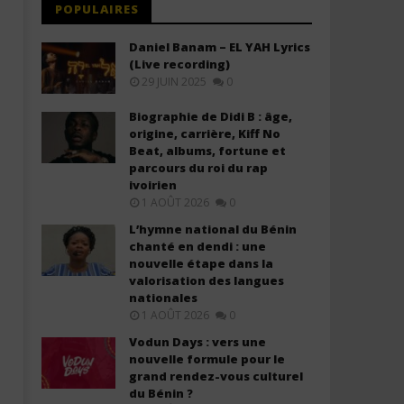
POPULAIRES
Daniel Banam – EL YAH Lyrics
(Live recording)
29 JUIN 2025
0
Biographie de Didi B : âge,
origine, carrière, Kiff No
Beat, albums, fortune et
parcours du roi du rap
ivoirien
Davido ft. Llona – My Light (Lyrics
Davido – Guide (Lyrics &
1 AOÛT 2026
0
& Traduction)
Traduction)
1
1
L’hymne national du Bénin
janvier
janvier
chanté en dendi : une
2026
2026
nouvelle étape dans la
Stone
Stone
valorisation des langues
nationales
1 AOÛT 2026
0
Vodun Days : vers une
nouvelle formule pour le
grand rendez-vous culturel
du Bénin ?