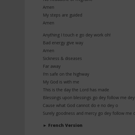
Amen
My steps are guided
Amen
Anything I touch e go dey work oh!
Bad energy give way
Amen
Sickness & diseases
Far away
I’m safe on the highway
My God is with me
This is the day the Lord has made
Blessings upon blessings go dey follow me dey
Cause what God cannot do e no dey o
Surely goodness and mercy go dey follow me d
►
French Version