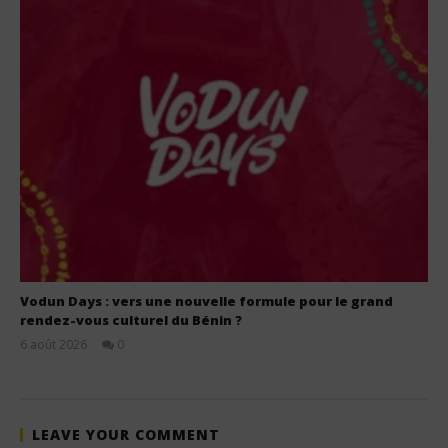
Vodun Days : vers une nouvelle formule pour le grand
rendez-vous culturel du Bénin ?
6 août 2026
0
Stone
LEAVE YOUR COMMENT