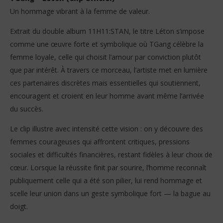
Un hommage vibrant à la femme de valeur.
Extrait du double album 11H11:STAN, le titre Léton s’impose
comme une œuvre forte et symbolique où TGang célèbre la
femme loyale, celle qui choisit l’amour par conviction plutôt
que par intérêt. À travers ce morceau, l’artiste met en lumière
NOW VIEWING
ces partenaires discrètes mais essentielles qui soutiennent,
encouragent et croient en leur homme avant même l’arrivée
TGang – Léton (Clip Officiel)
Vo
gr
du succès.
22
février
22
2026
fév
Le clip illustre avec intensité cette vision : on y découvre des
Stone
202
femmes courageuses qui affrontent critiques, pressions
S
sociales et difficultés financières, restant fidèles à leur choix de
cœur. Lorsque la réussite finit par sourire, l’homme reconnaît
publiquement celle qui a été son pilier, lui rend hommage et
scelle leur union dans un geste symbolique fort — la bague au
doigt.