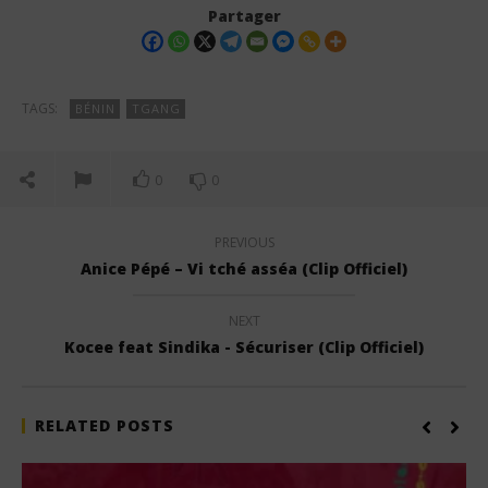
Partager
TAGS:
BÉNIN
TGANG
0
0
PREVIOUS
Anice Pépé – Vi tché asséa (Clip Officiel)
NEXT
Kocee feat Sindika - Sécuriser (Clip Officiel)
RELATED POSTS