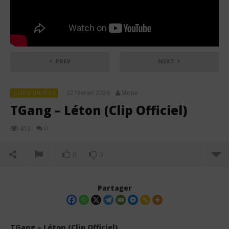
PREV
NEXT
22 février 2026
Stone
CLIPS VIDÉOS
TGang – Léton (Clip Officiel)
0
413
0
0
Partager
TGang – Léton (Clip Officiel)