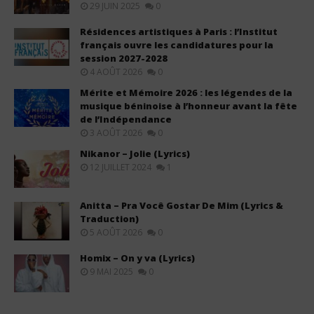
29 JUIN 2025
0
Résidences artistiques à Paris : l’Institut
français ouvre les candidatures pour la
session 2027-2028
4 AOÛT 2026
0
Mérite et Mémoire 2026 : les légendes de la
musique béninoise à l’honneur avant la fête
de l’Indépendance
3 AOÛT 2026
0
Nikanor – Jolie (Lyrics)
12 JUILLET 2024
1
Anitta – Pra Você Gostar De Mim (Lyrics &
Traduction)
5 AOÛT 2026
0
Homix – On y va (Lyrics)
9 MAI 2025
0