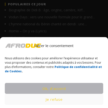
POPULAIRES CE JOUR
Biographie de Didi B : âge, origine, carrière, Kiff…
Vodun Days : vers une nouvelle formule pour le grand…
L’hymne national du Bénin chanté en dendi : une…
Homix – On y va (Lyrics)
JID feat Clipse – Community (Lyrics)
Ninho – AU 33ÈME (Lyrics)
Gérer le consentement
Vano Baby – Do bandi min (Lyrics)
Nous utilisons des cookies pour améliorer l’expérience utilisateur et
Defty – Pull up (Lyrics)
vous proposer des contenus et publicités adaptés à vos besoins. Pour
Esther Do – Elohim (Lyrics)
plus d’informations, consulter notre
Politique de confidentialité et
de Cookies
.
Joshua Baraka – This Time (Lyrics)
© Copyrights Afroduc | Tous droits réservés
Ok, d’accord
CONDITIONS GÉNÉRALES
Je refuse
POLITIQUE DE CONFIDENTIALITÉ