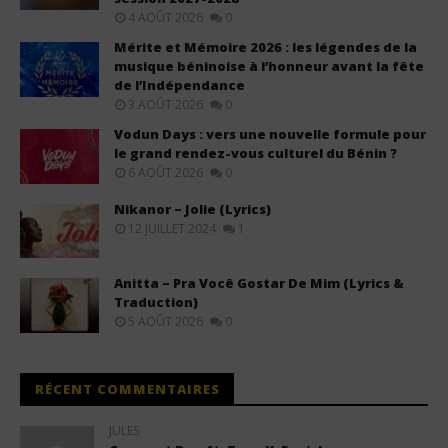
4 AOÛT 2026
0
Mérite et Mémoire 2026 : les légendes de la
musique béninoise à l’honneur avant la fête
de l’Indépendance
3 AOÛT 2026
0
Vodun Days : vers une nouvelle formule pour
le grand rendez-vous culturel du Bénin ?
6 AOÛT 2026
0
Nikanor – Jolie (Lyrics)
12 JUILLET 2024
1
Anitta – Pra Você Gostar De Mim (Lyrics &
Traduction)
5 AOÛT 2026
0
RÉCENT COMMENTAIRES
JULES