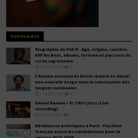
POPULAIRES
Biographie de Didi B : âge, origine, carrière,
Kiff No Beat, albums, fortune et parcours du
roi du rap ivoirien
1 AOÛT 2026
0
L’hymne national du Bénin chanté en dendi :
une nouvelle étape dans la valorisation des
langues nationales
1 AOÛT 2026
0
Daniel Banam – EL YAH Lyrics (Live
recording)
29 JUIN 2025
0
Résidences artistiques à Paris : l’Institut
français ouvre les candidatures pour la
session 2027-2028