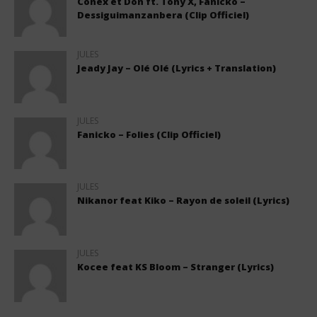
Conex et Don ft. Tony X, Fanicko –
Dessiguimanzanbera (Clip Officiel)
JULES
Jeady Jay – Olé Olé (Lyrics + Translation)
JULES
Fanicko – Folies (Clip Officiel)
JULES
Nikanor feat Kiko – Rayon de soleil (Lyrics)
JULES
Kocee feat KS Bloom – Stranger (Lyrics)