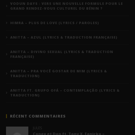
VODUN DAYS : VERS UNE NOUVELLE FORMULE POUR LE
GRAND RENDEZ-VOUS CULTUREL DU BÉNIN ?
HIMRA – PLUS DE LOVE (LYRICS / PAROLES)
ANITTA – AZUL (LYRICS & TRADUCTION FRANÇAISE)
ANITTA – DIVINO SEXUAL (LYRICS & TRADUCTION
FRANÇAISE)
ANITTA – PRA VOCÊ GOSTAR DE MIM (LYRICS &
TRADUCTION)
ANITTA FT. GRUPO OFÁ – CONTEMPLAÇÃO (LYRICS &
TRADUCTION)
RÉCENT COMMENTAIRES
JULES
Conex et Don ft. Tony X, Fanicko –