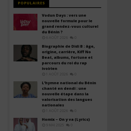
POPULAIRES
Vodun Days : vers une
nouvelle formule pour le
grand rendez-vous culturel
du Bénin ?
6 AOÛT 2026
0
Biographie de Didi B : âge,
origine, carrière, Kiff No
Beat, albums, fortune et
parcours du roi du rap
ivoirien
1 AOÛT 2026
0
L’hymne national du Bénin
chanté en dendi : une
nouvelle étape dans la
valorisation des langues
nationales
1 AOÛT 2026
0
Homix – On y va (Lyrics)
9 MAI 2025
0