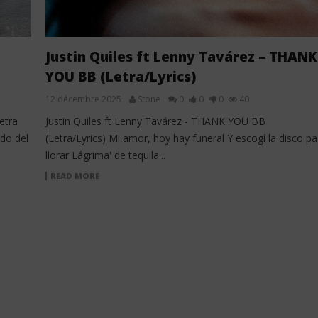
Justin Quiles ft Lenny Tavárez – THANK
YOU BB (Letra/Lyrics)
12 décembre 2025
Stone
0
0
0
40
etra
Justin Quiles ft Lenny Tavárez - THANK YOU BB
ndo del
(Letra/Lyrics) Mi amor, hoy hay funeral Y escogí la disco pa
llorar Lágrima' de tequila...
READ MORE