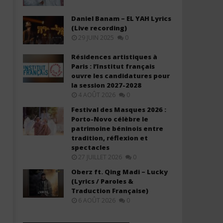
Daniel Banam – EL YAH Lyrics
(Live recording)
29 JUIN 2025
0
Résidences artistiques à
Paris : l’Institut français
ouvre les candidatures pour
la session 2027-2028
4 AOÛT 2026
0
Festival des Masques 2026 :
Porto-Novo célèbre le
patrimoine béninois entre
tradition, réflexion et
spectacles
27 JUILLET 2026
0
Oberz ft. Qing Madi – Lucky
(Lyrics / Paroles &
Traduction Française)
6 AOÛT 2026
0