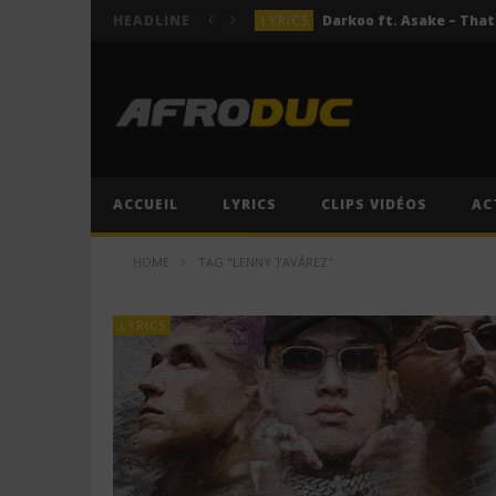
LYRICS
HEADLINE
LYRICS
ACTUALITÉS
LYRICS
LYRICS
Jeady Jay – MAYAH (Lyric
ACCUEIL
LYRICS
CLIPS VIDÉOS
AC
LYRICS
HOME
TAG "LENNY TAVÁREZ"
LYRICS