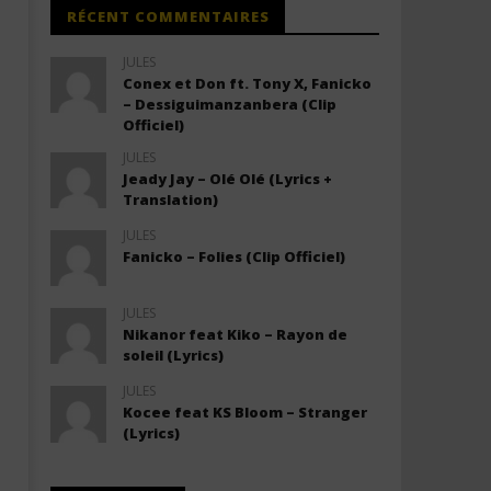
RÉCENT COMMENTAIRES
JULES
Conex et Don ft. Tony X, Fanicko
– Dessiguimanzanbera (Clip
Officiel)
JULES
Jeady Jay – Olé Olé (Lyrics +
Translation)
JULES
Fanicko – Folies (Clip Officiel)
JULES
Nikanor feat Kiko – Rayon de
soleil (Lyrics)
JULES
Kocee feat KS Bloom – Stranger
(Lyrics)