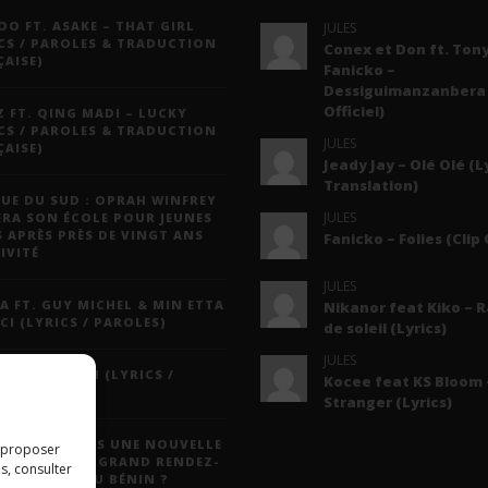
O FT. ASAKE – THAT GIRL
JULES
CS / PAROLES & TRADUCTION
Conex et Don ft. Tony
AISE)
Fanicko –
Dessiguimanzanbera 
Officiel)
 FT. QING MADI – LUCKY
CS / PAROLES & TRADUCTION
JULES
AISE)
Jeady Jay – Olé Olé (L
Translation)
UE DU SUD : OPRAH WINFREY
JULES
ERA SON ÉCOLE POUR JEUNES
S APRÈS PRÈS DE VINGT ANS
Fanicko – Folies (Clip 
IVITÉ
JULES
A FT. GUY MICHEL & MIN ETTA
Nikanor feat Kiko – 
CI (LYRICS / PAROLES)
de soleil (Lyrics)
JULES
 JAY – MAYAH (LYRICS /
Kocee feat KS Bloom 
LES)
Stranger (Lyrics)
N DAYS : VERS UNE NOUVELLE
s proposer
ULE POUR LE GRAND RENDEZ-
s, consulter
 CULTUREL DU BÉNIN ?