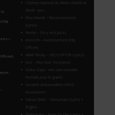
L’hymne national du Bénin chanté en
dendi : une…
 X,
Elsia Mwadi – Reconnaissance
(Clip
(Lyrics)
Homix – On y va (Lyrics)
yrics +
Innoss’B – Avertissement (Clip
Officiel)
A$AP Rocky – HELICOPTER (Lyrics)
Officiel)
Sins – Plus Que Toi (Lyrics)
Vodun Days : vers une nouvelle
Rayon
formule pour le grand…
Sessimè ambassadrice d’AFG
–
Assurances !
Falcao Bello – Fatoumata (Lyrics +
English…
Shaboozey – Born To Die (Lyrics +