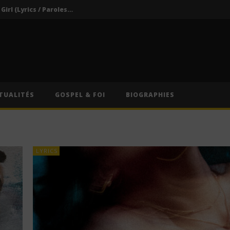
Darkoo ft. Asake – That Girl (Lyrics / Paroles & Traduction Française)
Oberz ft. Qing Madi – Lucky (Lyrics / Paroles & Traduction Française)
Afrique du Sud : Oprah Winfrey fermera son école pour jeunes filles après près de vingt ans d’activité
Indira ft. Guy Michel & Min Etta – Merci (Lyrics / Paroles)
s / Paroles)
TUALITÉS
GOSPEL & FOI
BIOGRAPHIES
Darkoo ft. Asake – That Girl (Lyrics / Paroles & Traduction Française)
LYRICS