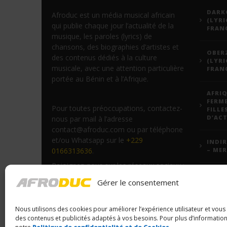
DARKO
Afroduc est un média musical africain
(LYRI
qui publie chaque jour l’actualité de la
FRANÇ
musique, les paroles (lyrics) de
chansons, des biographies d’artistes et
OBERZ
des contenus dédiés à la culture
(LYRI
musicale, avec une attention particulière
FRANÇ
portée au Bénin et à l’Afrique.
AFRIQ
FERM
Pour toutes préoccupations, contactez-
FILLE
D’ACT
nous par mail à l’adresse
contact@afroduc.com ou par téléphone
et/ou Whatsapp sur le
+229
INDIR
0166313636
.
– MER
Rejoignez-nous sur les réseaux sociaux :
JEADY
YouTube
,
Facebook
et
TikTok
.
Gérer le consentement
PARO
VODU
Nous utilisons des cookies pour améliorer l’expérience utilisateur et vou
FORM
des contenus et publicités adaptés à vos besoins. Pour plus d’information
VOUS