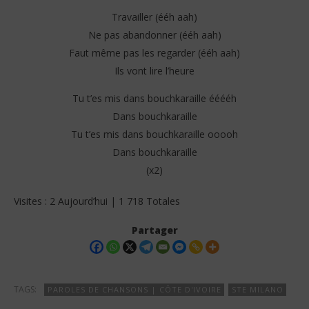
Travailler (ééh aah)
Ne pas abandonner (ééh aah)
Faut même pas les regarder (ééh aah)
Ils vont lire l’heure
Tu t’es mis dans bouchkaraille ééééh
Dans bouchkaraille
Tu t’es mis dans bouchkaraille ooooh
Dans bouchkaraille
(x2)
Visites : 2 Aujourd’hui | 1 718 Totales
Partager
TAGS:
PAROLES DE CHANSONS | CÔTE D'IVOIRE
STE MILANO