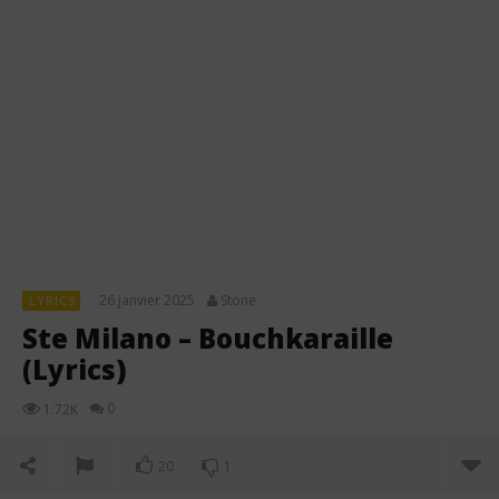
26 janvier 2025
Stone
LYRICS
Ste Milano – Bouchkaraille
(Lyrics)
0
1.72K
20
1