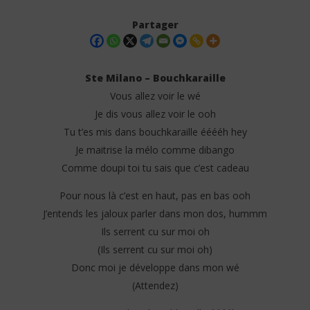
Partager
Ste Milano – Bouchkaraille
Vous allez voir le wé
Je dis vous allez voir le ooh
Tu t’es mis dans bouchkaraille ééééh hey
Je maitrise la mélo comme dibango
Comme doupi toi tu sais que c’est cadeau
NOW VIEWING
Pour nous là c’est en haut, pas en bas ooh
J’entends les jaloux parler dans mon dos, hummm
Ste Milano – Bouchkaraille (Lyrics)
Tay
Ils serrent cu sur moi oh
26
26
janvier
jan
(Ils serrent cu sur moi oh)
2025
202
Stone
S
Donc moi je développe dans mon wé
(Attendez)