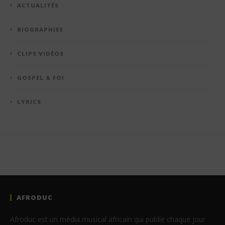
ACTUALITÉS
BIOGRAPHIES
CLIPS VIDÉOS
GOSPEL & FOI
LYRICS
AFRODUC
Afroduc est un média musical africain qui publie chaque jour