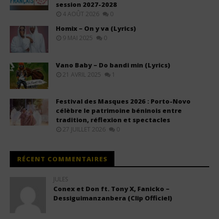
session 2027-2028
4 AOÛT 2026
0
Homix – On y va (Lyrics)
9 MAI 2025
0
Vano Baby – Do bandi min (Lyrics)
21 AVRIL 2025
1
Festival des Masques 2026 : Porto-Novo
célèbre le patrimoine béninois entre
tradition, réflexion et spectacles
27 JUILLET 2026
0
RÉCENT COMMENTAIRES
JULES
Conex et Don ft. Tony X, Fanicko –
Dessiguimanzanbera (Clip Officiel)