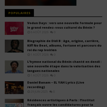
POPULAIRES
Vodun Days : vers une nouvelle formule pour
le grand rendez-vous culturel du Bénin ?
6 AOÛT 2026
0
Biographie de Didi B : âge, origine, carrière,
Kiff No Beat, albums, fortune et parcours du
roi du rap ivoirien
1 AOÛT 2026
0
L’hymne national du Bénin chanté en dendi :
une nouvelle étape dans la valorisation des
langues nationales
1 AOÛT 2026
0
Daniel Banam – EL YAH Lyrics (Live
recording)
29 JUIN 2025
0
Résidences artistiques à Paris : l’Institut
français ouvre les candidatures pour la