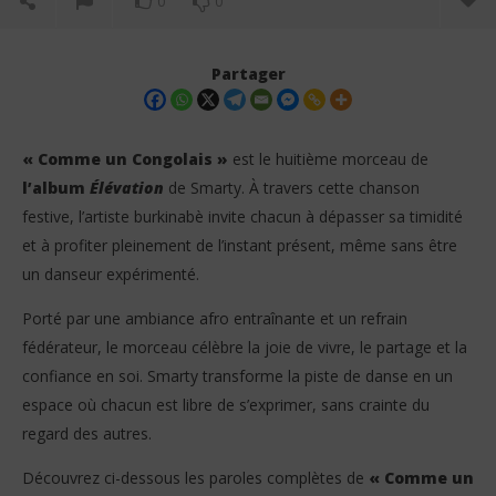
0
0
Partager
« Comme un Congolais »
est le huitième morceau de
l’album
Élévation
de Smarty. À travers cette chanson
festive, l’artiste burkinabè invite chacun à dépasser sa timidité
et à profiter pleinement de l’instant présent, même sans être
un danseur expérimenté.
Porté par une ambiance afro entraînante et un refrain
NOW VIEWING
fédérateur, le morceau célèbre la joie de vivre, le partage et la
confiance en soi. Smarty transforme la piste de danse en un
Smarty – Comme un Congolais (Lyrics / Paroles)
Sma
espace où chacun est libre de s’exprimer, sans crainte du
1
1
juillet
juil
regard des autres.
2026
202
Stone
S
Découvrez ci-dessous les paroles complètes de
« Comme un