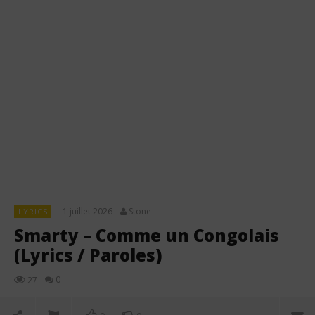
1 juillet 2026
Stone
LYRICS
Smarty – Comme un Congolais
(Lyrics / Paroles)
0
27