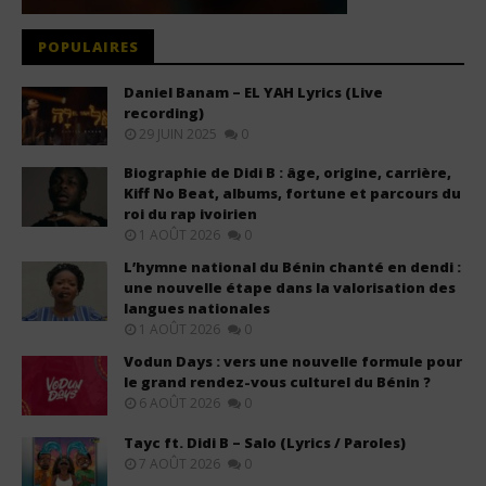
POPULAIRES
Daniel Banam – EL YAH Lyrics (Live
recording)
29 JUIN 2025
0
Biographie de Didi B : âge, origine, carrière,
Kiff No Beat, albums, fortune et parcours du
roi du rap ivoirien
1 AOÛT 2026
0
L’hymne national du Bénin chanté en dendi :
une nouvelle étape dans la valorisation des
langues nationales
1 AOÛT 2026
0
Vodun Days : vers une nouvelle formule pour
le grand rendez-vous culturel du Bénin ?
6 AOÛT 2026
0
Tayc ft. Didi B – Salo (Lyrics / Paroles)
7 AOÛT 2026
0