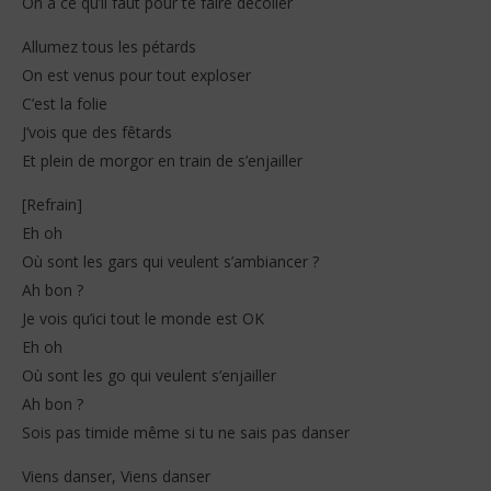
On a ce qu’il faut pour te faire décoller
Allumez tous les pétards
On est venus pour tout exploser
C’est la folie
J’vois que des fêtards
Et plein de morgor en train de s’enjailler
[Refrain]
Eh oh
Où sont les gars qui veulent s’ambiancer ?
Ah bon ?
Je vois qu’ici tout le monde est OK
Eh oh
Où sont les go qui veulent s’enjailler
Ah bon ?
Sois pas timide même si tu ne sais pas danser
Viens danser, Viens danser