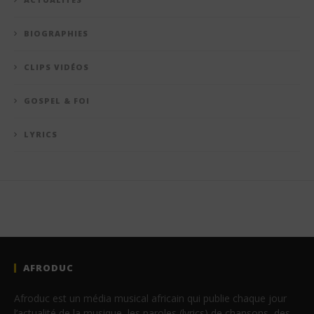
BIOGRAPHIES
CLIPS VIDÉOS
GOSPEL & FOI
LYRICS
AFRODUC
Afroduc est un média musical africain qui publie chaque jour
l’actualité de la musique, les paroles (lyrics) de chansons, des