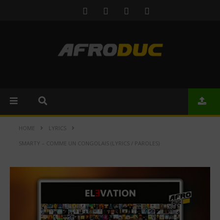
HOME
LYRICS
SMARTY – COMME UN CONGOLAIS (LYRICS / PAROLES)