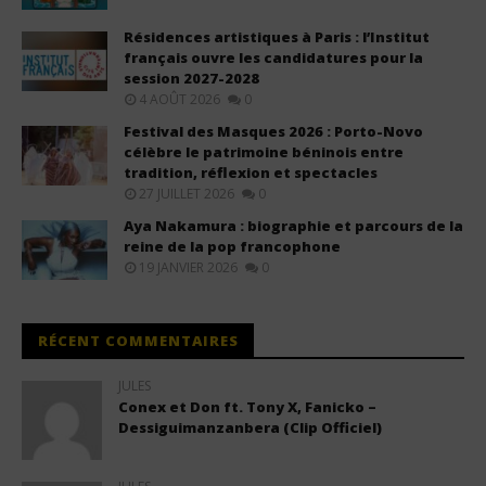
Résidences artistiques à Paris : l’Institut
français ouvre les candidatures pour la
session 2027-2028
4 AOÛT 2026
0
Festival des Masques 2026 : Porto-Novo
célèbre le patrimoine béninois entre
tradition, réflexion et spectacles
27 JUILLET 2026
0
Aya Nakamura : biographie et parcours de la
reine de la pop francophone
19 JANVIER 2026
0
RÉCENT COMMENTAIRES
JULES
Conex et Don ft. Tony X, Fanicko –
Dessiguimanzanbera (Clip Officiel)