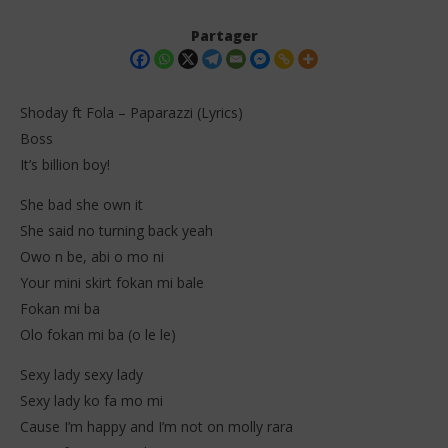
Partager
Shoday ft Fola – Paparazzi (Lyrics)
Boss
It’s billion boy!
She bad she own it
She said no turning back yeah
Owo n be, abi o mo ni
NOW VIEWING
Your mini skirt fokan mi bale
Fokan mi ba
Shoday ft Fola – Paparazzi (Lyrics)
Dar
Tr
Olo fokan mi ba (o le le)
3
janvier
3
2026
jan
Sexy lady sexy lady
Stone
202
Sexy lady ko fa mo mi
S
Cause I’m happy and I’m not on molly rara