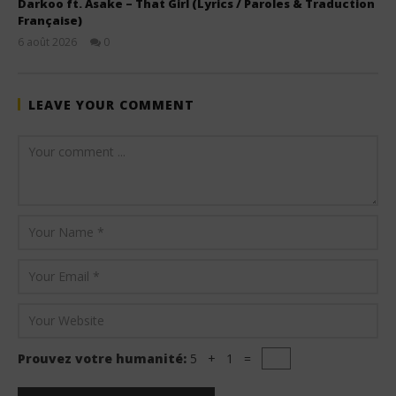
Darkoo ft. Asake – That Girl (Lyrics / Paroles & Traduction
Française)
6 août 2026
0
Stone
LEAVE YOUR COMMENT
Prouvez votre humanité:
5 + 1 =