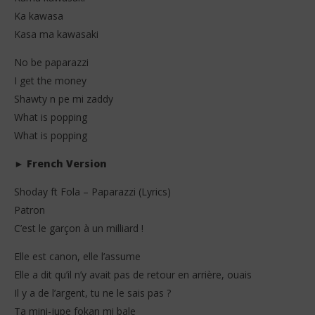
Ka kawasa
Kasa ma kawasaki
No be paparazzi
I get the money
Shawty n pe mi zaddy
What is popping
What is popping
►
French Version
Shoday ft Fola – Paparazzi (Lyrics)
Patron
C’est le garçon à un milliard !
Elle est canon, elle l’assume
Elle a dit qu’il n’y avait pas de retour en arrière, ouais
Il y a de l’argent, tu ne le sais pas ?
Ta mini-jupe fokan mi bale