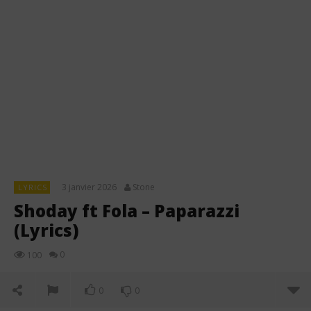
3 janvier 2026
Stone
LYRICS
Shoday ft Fola – Paparazzi
(Lyrics)
0
100
0
0