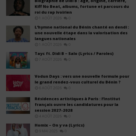
Biographie de Didi B : âge, origine, carrière,
Kiff No Beat, albums, fortune et parcours du
roi du rap ivoirien
1 AOÛT 2026
0
L’hymne national du Bénin chanté en dendi :
une nouvelle étape dans la valorisation des
langues nationales
1 AOÛT 2026
0
Tayc ft. Didi B – Salo (Lyrics / Paroles)
7 AOÛT 2026
0
Vodun Days : vers une nouvelle formule pour
le grand rendez-vous culturel du Bénin ?
6 AOÛT 2026
0
Résidences artistiques à Paris : l’Institut
français ouvre les candidatures pour la
session 2027-2028
4 AOÛT 2026
0
Homix – On y va (Lyrics)
9 MAI 2025
0