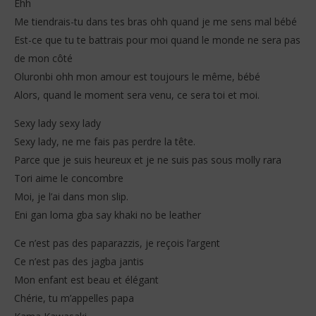
Ehh
Me tiendrais-tu dans tes bras ohh quand je me sens mal bébé
Est-ce que tu te battrais pour moi quand le monde ne sera pas
de mon côté
Oluronbi ohh mon amour est toujours le même, bébé
Alors, quand le moment sera venu, ce sera toi et moi.
Sexy lady sexy lady
Sexy lady, ne me fais pas perdre la tête.
Parce que je suis heureux et je ne suis pas sous molly rara
Tori aime le concombre
Moi, je l’ai dans mon slip.
Eni gan loma gba say khaki no be leather
Ce n’est pas des paparazzis, je reçois l’argent
Ce n’est pas des jagba jantis
Mon enfant est beau et élégant
Chérie, tu m’appelles papa