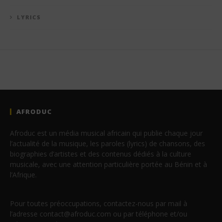
LYRICS
AFRODUC
Afroduc est un média musical africain qui publie chaque jour
l’actualité de la musique, les paroles (lyrics) de chansons, des
biographies d’artistes et des contenus dédiés à la culture
musicale, avec une attention particulière portée au Bénin et à
l’Afrique.
Pour toutes préoccupations, contactez-nous par mail à
l’adresse contact@afroduc.com ou par téléphone et/ou