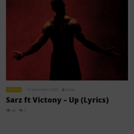
16 décembre 2025
Stone
LYRICS
Sarz ft Victony – Up (Lyrics)
0
45