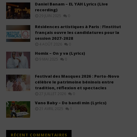
Daniel Banam – EL YAH Lyrics (Live
recording)
29 JUIN 2025
0
Résidences artistiques à Paris : l’Institut
français ouvre les candidatures pour la
session 2027-2028
4 AOÛT 2026
0
Homix – On y va (Lyrics)
9 MAI 2025
0
Festival des Masques 2026 : Porto-Novo
célèbre le patrimoine béninois entre
tradition, réflexion et spectacles
27 JUILLET 2026
0
Vano Baby – Do bandi min (Lyrics)
21 AVRIL 2025
1
RÉCENT COMMENTAIRES