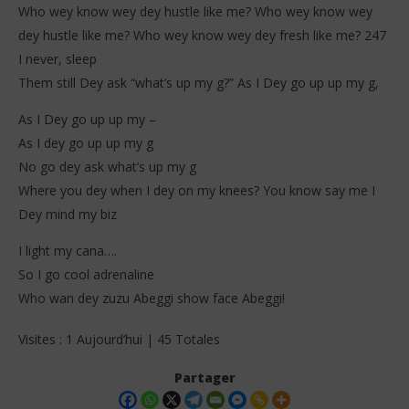
Who wey know wey dey hustle like me? Who wey know wey
dey hustle like me? Who wey know wey dey fresh like me? 247
I never, sleep
Them still Dey ask “what’s up my g?” As I Dey go up up my g,
As I Dey go up up my –
As I dey go up up my g
No go dey ask what’s up my g
Where you dey when I dey on my knees? You know say me I
Dey mind my biz
I light my cana….
So I go cool adrenaline
Who wan dey zuzu Abeggi show face Abeggi!
Visites : 1 Aujourd’hui | 45 Totales
Partager