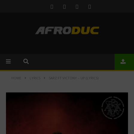
HOME
LYRICS
SARZ FT VICTONY – UP (LYRICS)