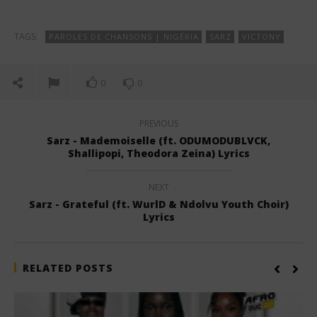
TAGS:
PAROLES DE CHANSONS | NIGÉRIA
SARZ
VICTONY
0
0
PREVIOUS
Sarz - Mademoiselle (ft. ODUMODUBLVCK,
Shallipopi, Theodora Zeina) Lyrics
NEXT
Sarz - Grateful (ft. WurlD & Ndolvu Youth Choir)
Lyrics
RELATED POSTS