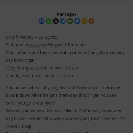
Partager
Sarz ft Victony – Up (Lyrics)
Stubborn! Ayyyyyyyyy Wagwan? Hmm huh
Step in the scene them dey watch cinema One yellow girl wey
dey blow cigar
-Dey for my side, she no wear brazier
If aunty vex, make she go sit down
NOW VIEWING
You no see when I dey sing Selema? Soweto girls them dey
buss it down All of the girls them dey shout “iya!” You see
Sarz ft Victony – Up (Lyrics)
Dar
Tr
cartel you go shout “iyoo”
16
décembre
16
Who wey know wey dey hustle like me? Who wey know wey
2025
dé
Stone
dey hustle like me? Who wey know wey dey fresh like me? 247
202
S
I never, sleep