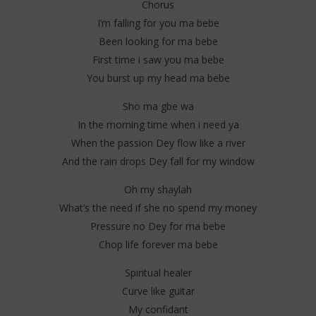
Chorus
I’m falling for you ma bebe
Been looking for ma bebe
First time i saw you ma bebe
You burst up my head ma bebe
Sho ma gbe wa
In the morning time when i need ya
When the passion Dey flow like a river
And the rain drops Dey fall for my window
Oh my shaylah
What’s the need if she no spend my money
Pressure no Dey for ma bebe
Chop life forever ma bebe
Spiritual healer
Curve like guitar
My confidant