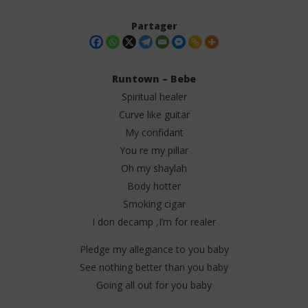
Partager
Runtown – Bebe
Spiritual healer
Curve like guitar
My confidant
You re my pillar
Oh my shaylah
Body hotter
NOW VIEWING
Smoking cigar
Runtown – Bebe (Lyrics)
Dar
I don decamp ,I’m for realer
Tr
27
juin
27
Pledge my allegiance to you baby
2025
juin
Stone
See nothing better than you baby
202
S
Going all out for you baby