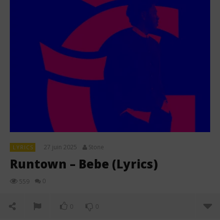
27 juin 2025
Stone
LYRICS
Runtown – Bebe (Lyrics)
0
559
0
0