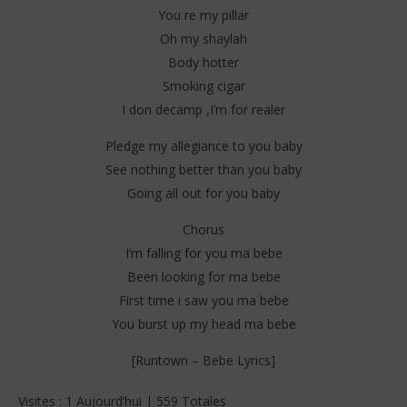
You re my pillar
Oh my shaylah
Body hotter
Smoking cigar
I don decamp ,I’m for realer
Pledge my allegiance to you baby
See nothing better than you baby
Going all out for you baby
Chorus
I’m falling for you ma bebe
Been looking for ma bebe
First time i saw you ma bebe
You burst up my head ma bebe
[Runtown – Bebe Lyrics]
Visites : 1 Aujourd’hui | 559 Totales