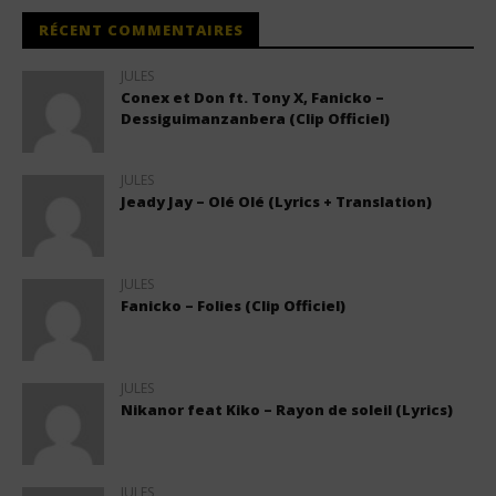
RÉCENT COMMENTAIRES
JULES
Conex et Don ft. Tony X, Fanicko –
Dessiguimanzanbera (Clip Officiel)
JULES
Jeady Jay – Olé Olé (Lyrics + Translation)
JULES
Fanicko – Folies (Clip Officiel)
JULES
Nikanor feat Kiko – Rayon de soleil (Lyrics)
JULES