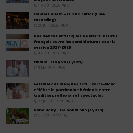
1 AOÛT 2026
0
Daniel Banam – EL YAH Lyrics (Live
recording)
29 JUIN 2025
0
Résidences artistiques à Paris : l’Institut
français ouvre les candidatures pour la
session 2027-2028
4 AOÛT 2026
0
Homix – On y va (Lyrics)
9 MAI 2025
0
Festival des Masques 2026 : Porto-Novo
célèbre le patrimoine béninois entre
tradition, réflexion et spectacles
27 JUILLET 2026
0
Vano Baby – Do bandi min (Lyrics)
21 AVRIL 2025
1