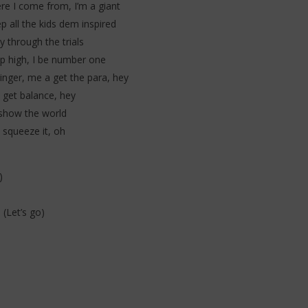
e I come from, I’m a giant
 all the kids dem inspired
 through the trials
p high, I be number one
ginger, me a get the para, hey
 get balance, hey
 show the world
squeeze it, oh
)
(Let’s go)