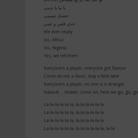
يا ما يا نديني
حضنك ضميني
خدي قلبي و عيني
We ever-ready
Go, Africa
Go, Nigeria
Yes, we tell them
Everyone’s a player, everyone got flavour
Come do me a favor, stay a little later
Everyone’s a player, no one is a stranger
Natural … shaker, come on, here we go, go, g
La-la-la-la-la-la, la-la-la-la-la-la
La-la-la-la-la-la, la-la-la-la-la-la
La-la-la-la-la-la, la-la-la-la-la-la
La-la-la-la-la-la, la-la-la-la-la-la, la-la