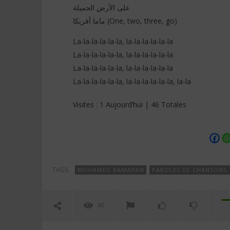
على الأرض الجميلة
ماما أفريكا (One, two, three, go)
La-la-la-la-la-la, la-la-la-la-la-la
La-la-la-la-la-la, la-la-la-la-la-la
La-la-la-la-la-la, la-la-la-la-la-la
La-la-la-la-la-la, la-la-la-la-la-la, la-la
Visites : 1 Aujourd’hui | 46 Totales
TAGS:
MOHAMED RAMADAN
PAROLES DE CHANSONS 
46