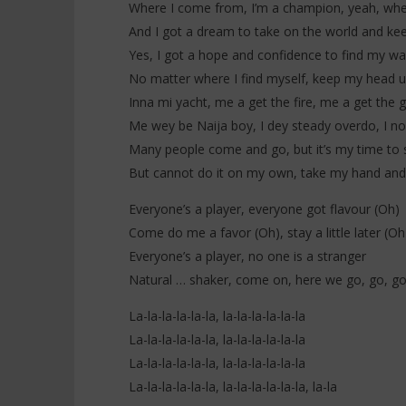
Where I come from, I’m a champion, yeah, wher
And I got a dream to take on the world and keep
Yes, I got a hope and confidence to find my way
No matter where I find myself, keep my head u
Inna mi yacht, me a get the fire, me a get the 
Me wey be Naija boy, I dey steady overdo, I no
Many people come and go, but it’s my time to
But cannot do it on my own, take my hand and 
Everyone’s a player, everyone got flavour (Oh)
Come do me a favor (Oh), stay a little later (Oh
Everyone’s a player, no one is a stranger
Natural … shaker, come on, here we go, go, go 
La-la-la-la-la-la, la-la-la-la-la-la
La-la-la-la-la-la, la-la-la-la-la-la
La-la-la-la-la-la, la-la-la-la-la-la
La-la-la-la-la-la, la-la-la-la-la-la, la-la