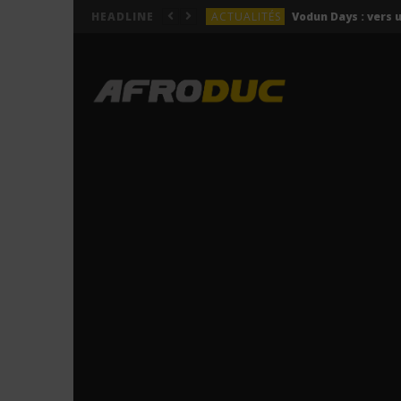
ACTUALITÉS
HEADLINE
LYRICS
Himra – Plus de love (Lyr
LYRICS
Anitta – Azul (Lyrics & 
LYRICS
LYRICS
ACTUALITÉS