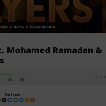
ft. Mohamed Ramadan &
s
MORE
0
0
Partager