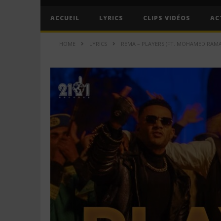
ACCUEIL
LYRICS
CLIPS VIDÉOS
AC
HOME
LYRICS
REMA – PLAYERS (FT. MOHAMED RAM