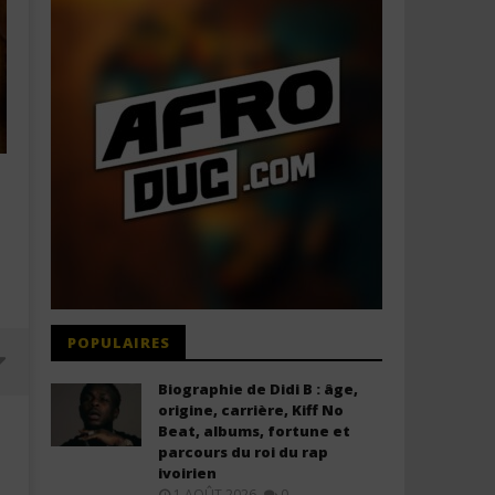
POPULAIRES
Biographie de Didi B : âge,
origine, carrière, Kiff No
Beat, albums, fortune et
parcours du roi du rap
ivoirien
1 AOÛT 2026
0