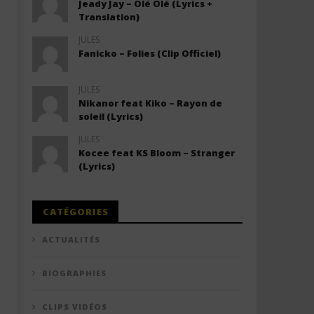
Jeady Jay – Olé Olé (Lyrics +
Translation)
JULES
Fanicko – Folies (Clip Officiel)
JULES
Nikanor feat Kiko – Rayon de
soleil (Lyrics)
JULES
Kocee feat KS Bloom – Stranger
(Lyrics)
CATÉGORIES
ACTUALITÉS
BIOGRAPHIES
CLIPS VIDÉOS