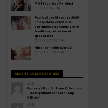
MOTS (Lyrics / Paroles)
21 JUIN 2026
0
Festival des Masques 2026 :
Porto-Novo célèbre le
patrimoine béninois entre
tradition, réflexion et
spectacles
27 JUILLET 2026
0
Nikanor – Jolie (Lyrics)
12 JUILLET 2024
1
RÉCENT COMMENTAIRES
JULES
Conex et Don ft. Tony X, Fanicko
– Dessiguimanzanbera (Clip
Officiel)
JULES