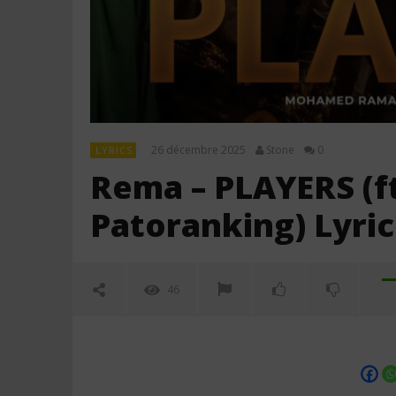
26 décembre 2025
Stone
0
LYRICS
Rema – PLAYERS (
Patoranking) Lyric
46