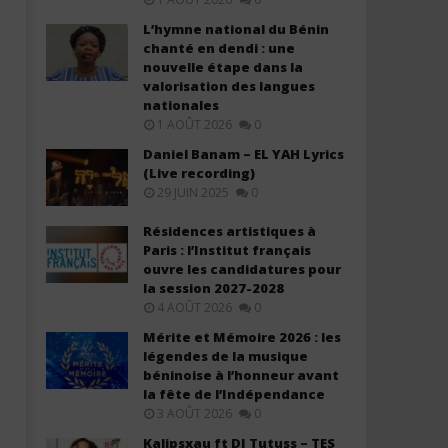
L’hymne national du Bénin
chanté en dendi : une
nouvelle étape dans la
valorisation des langues
nationales
1 AOÛT 2026
0
Davido – Zanzibar (Lyrics &
Davido ft. Leon Thomas - 
Traduction)
Everybody (Lyrics & Tradu
Daniel Banam – EL YAH Lyrics
(Live recording)
26
26
29 JUIN 2025
0
décembre
décembre
2025
2025
Stone
Stone
Résidences artistiques à
Paris : l’Institut français
ouvre les candidatures pour
la session 2027-2028
4 AOÛT 2026
0
Mérite et Mémoire 2026 : les
légendes de la musique
béninoise à l’honneur avant
la fête de l’Indépendance
3 AOÛT 2026
0
Kalipsxau ft DJ Tutuss – TES