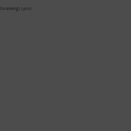
ranking) Lyrics
o
. Llona – My Light (Lyrics
Davido – Guide (Lyrics &
tion)
Traduction)
26
décembre
2025
Stone