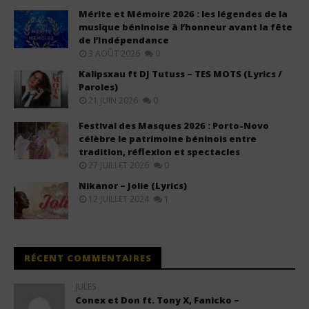
Mérite et Mémoire 2026 : les légendes de la
musique béninoise à l’honneur avant la fête
de l’Indépendance
3 AOÛT 2026
0
Kalipsxau ft DJ Tutuss – TES MOTS (Lyrics /
Paroles)
21 JUIN 2026
0
Festival des Masques 2026 : Porto-Novo
célèbre le patrimoine béninois entre
tradition, réflexion et spectacles
27 JUILLET 2026
0
Nikanor – Jolie (Lyrics)
12 JUILLET 2024
1
RÉCENT COMMENTAIRES
JULES
Conex et Don ft. Tony X, Fanicko –