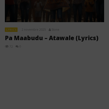
2 novembre 2025
Stone
LYRICS
Pa Maabudu – Atawale (Lyrics)
0
72