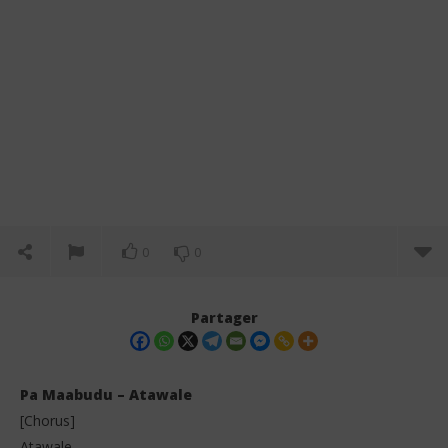
0
0
Partager
Pa Maabudu – Atawale
[Chorus]
Atawale