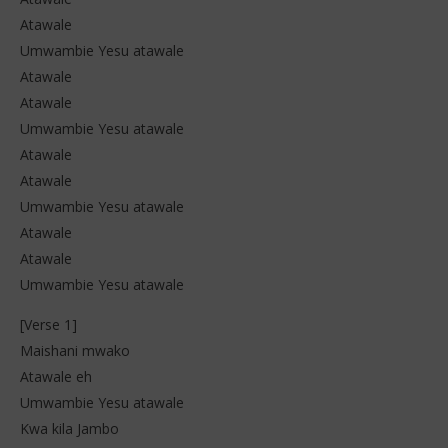
Atawale
Umwambie Yesu atawale
Atawale
Atawale
NOW VIEWING
Umwambie Yesu atawale
Pa Maabudu – Atawale (Lyrics)
Col
Atawale
2
2
Atawale
novembre
no
2025
202
Umwambie Yesu atawale
Stone
S
Atawale
Atawale
Umwambie Yesu atawale
[Verse 1]
Maishani mwako
Atawale eh
Umwambie Yesu atawale
Kwa kila Jambo