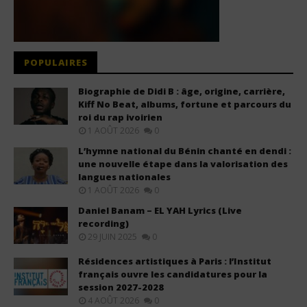
POPULAIRES
Biographie de Didi B : âge, origine, carrière,
Kiff No Beat, albums, fortune et parcours du
roi du rap ivoirien
1 AOÛT 2026
0
L’hymne national du Bénin chanté en dendi :
une nouvelle étape dans la valorisation des
langues nationales
1 AOÛT 2026
0
Daniel Banam – EL YAH Lyrics (Live
recording)
29 JUIN 2025
0
Résidences artistiques à Paris : l’Institut
français ouvre les candidatures pour la
session 2027-2028
4 AOÛT 2026
0