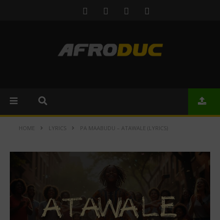
HOME
LYRICS
PA MAABUDU – ATAWALE (LYRICS)