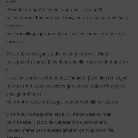
wesh
Présent trop opé’, elles ont trop opé’ (Trop opé’)
J’ai les mêmes Ray-ban que Tony, cadran rose, palmiers sur la
chemise
J’suis mouillé jusqu’au menton, j’fais les choses, en face, ça
agonise
En scred, on s’organise, dès qu’on peut on kill (Han)
J’sais pas s’tu captes j’suis dans laquelle, mais ça tient qu’à un
fil
Ils sucent après ils vilipendent, t’inquiète, j’suis bien renseigné
J’écoute même pas les piques qu’ça lance, aujourd’hui j’peux
enseigner (Ouais)
Ma montre, c’est ton budget market multiplié par quatre
Violent sur la maquette, style C4, mode Sasuke, man
J’suis l’meilleur, j’sors de Générations (Générations)
J’savais même pas qu’j’allais générer ça, trop dans l’feu