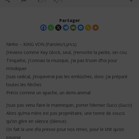
0
0
Partager
Ninho – KING VON (Paroles/Lyrics)
J’reviens comme Key Glock, seul, j’remonte la pente, sin-cou
T’inquiète, j’connais la musique, j’ai pas b’soin d’toi pour
m’indiquer
J’suis radical, j’esquiverai pas les embûches, donc j’ai préparé
toutes les flèches
Précis comme un apache, un demi-animal
NOW VIEWING
J’suis pas venu faire le mannequin, porter l’dernier Gucci (Gucci)
Ninho – KING VON (Paroles/Lyrics)
Tay
Alors qu’ma mère est pas propriétaire, une tonne de soucis
26
26
décembre
dé
qu’on gère en silence (Silence)
2025
202
Stone
S
On fait la unе d’la presse pour nos rimes, pour lе shit qu’on
pousse