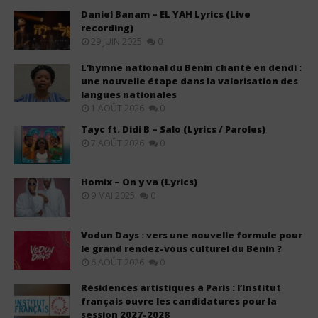
Daniel Banam – EL YAH Lyrics (Live
recording)
29 JUIN 2025
0
L’hymne national du Bénin chanté en dendi :
une nouvelle étape dans la valorisation des
langues nationales
1 AOÛT 2026
0
Tayc ft. Didi B – Salo (Lyrics / Paroles)
7 AOÛT 2026
0
Homix – On y va (Lyrics)
9 MAI 2025
0
Vodun Days : vers une nouvelle formule pour
le grand rendez-vous culturel du Bénin ?
6 AOÛT 2026
0
Résidences artistiques à Paris : l’Institut
français ouvre les candidatures pour la
session 2027-2028