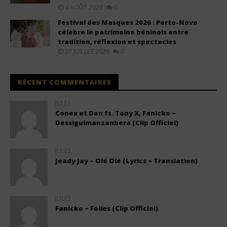
4 AOÛT 2026
0
Festival des Masques 2026 : Porto-Novo
célèbre le patrimoine béninois entre
tradition, réflexion et spectacles
27 JUILLET 2026
0
RÉCENT COMMENTAIRES
JULES
Conex et Don ft. Tony X, Fanicko –
Dessiguimanzanbera (Clip Officiel)
JULES
Jeady Jay – Olé Olé (Lyrics + Translation)
JULES
Fanicko – Folies (Clip Officiel)