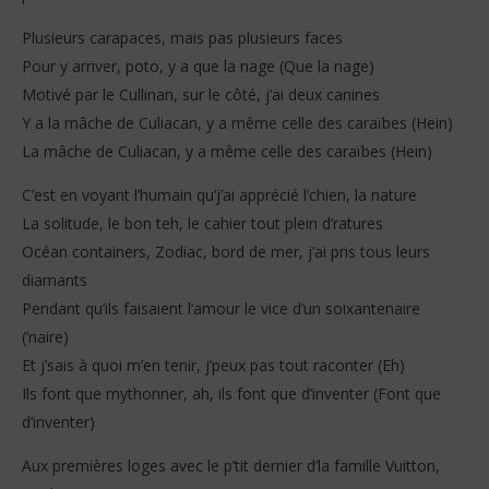
Plusieurs carapaces, mais pas plusieurs faces
Pour y arriver, poto, y a que la nage (Que la nage)
Motivé par le Cullinan, sur le côté, j’ai deux canines
Y a la mâche de Culiacan, y a même celle des caraïbes (Hein)
La mâche de Culiacan, y a même celle des caraïbes (Hein)
C’est en voyant l’humain qu’j’ai apprécié l’chien, la nature
La solitude, le bon teh, le cahier tout plein d’ratures
Océan containers, Zodiac, bord de mer, j’ai pris tous leurs
diamants
Pendant qu’ils faisaient l’amour le vice d’un soixantenaire
(‘naire)
Et j’sais à quoi m’en tenir, j’peux pas tout raconter (Eh)
Ils font que mythonner, ah, ils font que d’inventer (Font que
d’inventer)
Aux premières loges avec le p’tit dernier d’la famille Vuitton,