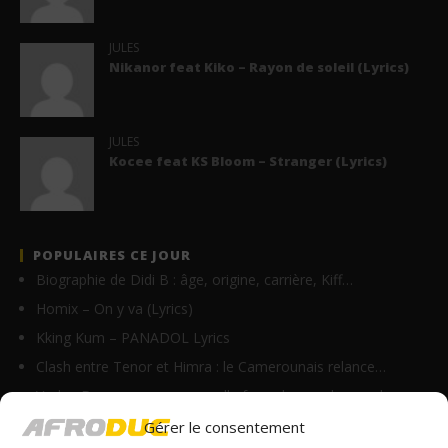
JULES
Nikanor feat Kiko – Rayon de soleil (Lyrics)
JULES
Kocee feat KS Bloom – Stranger (Lyrics)
POPULAIRES CE JOUR
Biographie de Didi B : âge, origine, carrière, Kiff…
Homix – On y va (Lyrics)
Kking Kum – PANADOL Lyrics
Clash entre Tenor et Himra : le Camerounais relance…
Vodun Days : vers une nouvelle formule pour le grand…
Nikanor – Jolie (Lyrics)
Gérer le consentement