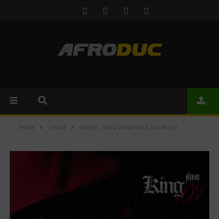
HOME
LYRICS
NINHO – KING VON (PAROLES/LYRICS)