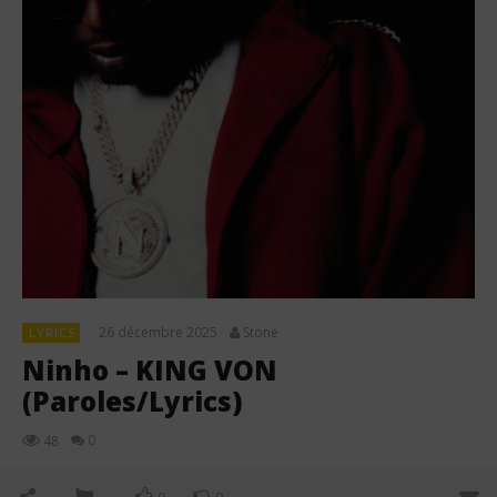
26 décembre 2025
Stone
LYRICS
Ninho – KING VON
(Paroles/Lyrics)
0
48