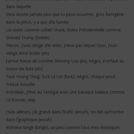
dans laquelle
Dieu donne jamais plus que tu peux assumer, gros fumigène
dans la pièce, y a que d’la fumée
Lin violet comme collab’ Vrunk, Rolex Présidentielle comme
Donald Trump (bolide)
Flacon, j’suis obligé d’le vider, j’veux pas niquer l’son, j’suis
obligé d’me brider (eh)
J’arrive fonce-dé comme Shimmy Loe (lin), négro, il m’faut au
moins dix îlots (dix)
Fuck Young Thug, fuck Lil Uzi (fuck), négro, chaque prod’,
Freeze bousille
Inch’Allah, j’finis au Sénégal avec une baraque balaise comme
Lil Boosie, ekip
J’suis ailleurs, j’ai grandi dans l’trafic (wouh), on fait qu’monter
dans l’graphique (wouh)
Intérieur beige (beige), un peu comme tous mes élastiques