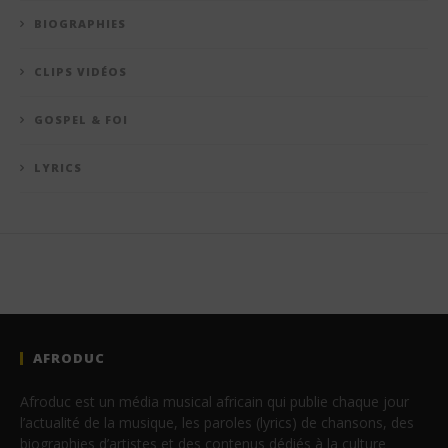
BIOGRAPHIES
CLIPS VIDÉOS
GOSPEL & FOI
LYRICS
AFRODUC
Afroduc est un média musical africain qui publie chaque jour
l’actualité de la musique, les paroles (lyrics) de chansons, des
biographies d’artistes et des contenus dédiés à la culture