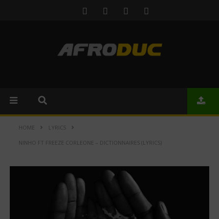
HOME
LYRICS
NINHO FT FREEZE CORLEONE – DICTIONNAIRES (LYRICS)