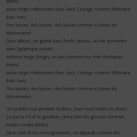
(binks)
Jeune négro millionnaire (han, han), Chicago comme Billionaire
(han, han)
Des liasses, des liasses, des liasses comme si j’avais dix
dictionnaires
J’suis ailleurs, j’ai grandi dans l’trafic (wouh), on fait qu’monter
dans l’graphique (wouh)
Intérieur beige (beige), un peu comme tous mes élastiques
(binks)
Jeune négro millionnaire (han, han), Chicago comme Billionaire
(han, han)
Des liasses, des liasses, des liasses comme si j’avais dix
dictionnaires
On rachète tout pendant l’bullrun, j’suis sous Gelato ou Runtz
Ça pue la CR et le goudron, j’aime bien les grosses sommes
toutes rondes (binks)
J’ai le cash et les monogrammes, on apparaît comme des