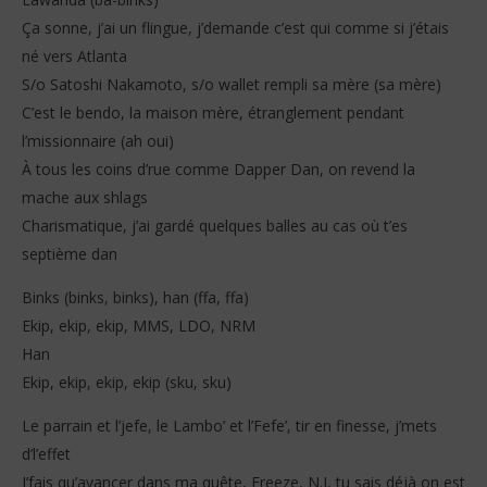
Ça sonne, j’ai un flingue, j’demande c’est qui comme si j’étais
né vers Atlanta
S/o Satoshi Nakamoto, s/o wallet rempli sa mère (sa mère)
C’est le bendo, la maison mère, étranglement pendant
l’missionnaire (ah oui)
À tous les coins d’rue comme Dapper Dan, on revend la
mache aux shlags
Charismatique, j’ai gardé quelques balles au cas où t’es
septième dan
Binks (binks, binks), han (ffa, ffa)
Ekip, ekip, ekip, MMS, LDO, NRM
Han
Ekip, ekip, ekip, ekip (sku, sku)
Le parrain et l’jefe, le Lambo’ et l’Fefe’, tir en finesse, j’mets
d’l’effet
J’fais qu’avancer dans ma quête, Freeze, N.I, tu sais déjà on est