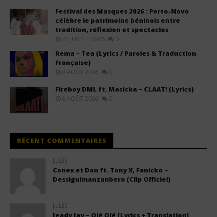
Festival des Masques 2026 : Porto-Novo
célèbre le patrimoine béninois entre
tradition, réflexion et spectacles
27 JUILLET 2026
0
Rema – Tea (Lyrics / Paroles & Traduction
Française)
8 AOÛT 2026
0
Fireboy DML ft. Masicka – CLAAT! (Lyrics)
8 AOÛT 2026
0
RÉCENT COMMENTAIRES
JULES
Conex et Don ft. Tony X, Fanicko –
Dessiguimanzanbera (Clip Officiel)
JULES
Jeady Jay – Olé Olé (Lyrics + Translation)