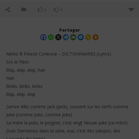
0
0
Partager
Ninho ft Freeze Corleone – DICTIONNAIRES (Lyrics)
S/o le Flem
Ekip, ekip, ekip, han
Han
Binks, binks, binks
Ekip, ekip, ekip
NOW VIEWING
J’arrive Killu’ comme Jack (Jack), souvent sur les nerfs comme
Joke (comme Joke, comme Joke)
Ninho ft Freeze Corleone – DICTIONNAIRES (Lyrics)
La 
Sa mère la pute, le poignet, c’est vingt Nissan Juke (sa mère)
18
18
janvier
jan
J’suis Demetrius dans la série, eux, c’est des salopes, des
2026
202
Stone
S
Lawanda (ba-binks)