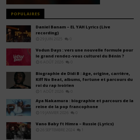
POPULAIRES
Daniel Banam – EL YAH Lyrics (Live
recording)
29 JUIN 2025
0
Vodun Days : vers une nouvelle formule pour
le grand rendez-vous culturel du Bénin ?
6 AOÛT 2026
0
Biographie de Didi B : âge, origine, carrière,
Kiff No Beat, albums, fortune et parcours du
roi du rap ivoirien
1 AOÛT 2026
0
Aya Nakamura : biographie et parcours de la
reine de la pop francophone
19 JANVIER 2026
0
Vano Baby ft Himra – Russie (Lyrics)
26 SEPTEMBRE 2024
1