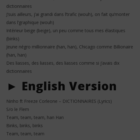
dictionnaires
J’suis ailleurs, j’ai grandi dans l’trafic (wouh), on fait qu’monter
dans l’graphique (wouh)
Intérieur beige (beige), un peu comme tous mes élastiques
(binks)
Jeune négro millionnaire (han, han), Chicago comme Billionaire
(han, han)
Des liasses, des liasses, des liasses comme si j’avais dix
dictionnaires
► English Version
Ninho ft Freeze Corleone – DICTIONNAIRES (Lyrics)
S/o le Flem
Team, team, team, han Han
Binks, binks, binks
Team, team, team