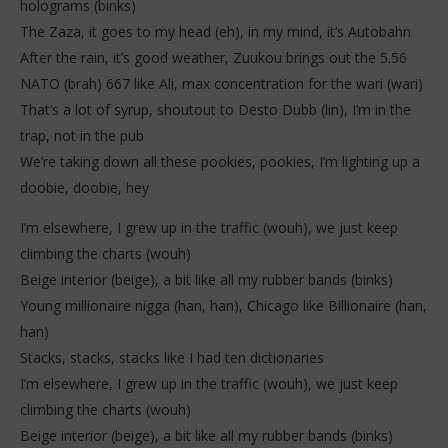
holograms (binks)
The Zaza, it goes to my head (eh), in my mind, it’s Autobahn
After the rain, it’s good weather, Zuukou brings out the 5.56
NATO (brah) 667 like Ali, max concentration for the wari (wari)
That’s a lot of syrup, shoutout to Desto Dubb (lin), I’m in the
trap, not in the pub
We’re taking down all these pookies, pookies, I’m lighting up a
doobie, doobie, hey
I’m elsewhere, I grew up in the traffic (wouh), we just keep
climbing the charts (wouh)
Beige interior (beige), a bit like all my rubber bands (binks)
Young millionaire nigga (han, han), Chicago like Billionaire (han,
han)
Stacks, stacks, stacks like I had ten dictionaries
I’m elsewhere, I grew up in the traffic (wouh), we just keep
climbing the charts (wouh)
Beige interior (beige), a bit like all my rubber bands (binks)