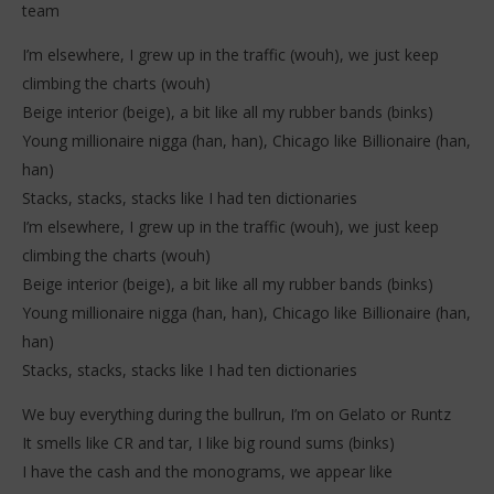
team
I’m elsewhere, I grew up in the traffic (wouh), we just keep
climbing the charts (wouh)
Beige interior (beige), a bit like all my rubber bands (binks)
Young millionaire nigga (han, han), Chicago like Billionaire (han,
han)
Stacks, stacks, stacks like I had ten dictionaries
I’m elsewhere, I grew up in the traffic (wouh), we just keep
climbing the charts (wouh)
Beige interior (beige), a bit like all my rubber bands (binks)
Young millionaire nigga (han, han), Chicago like Billionaire (han,
han)
Stacks, stacks, stacks like I had ten dictionaries
We buy everything during the bullrun, I’m on Gelato or Runtz
It smells like CR and tar, I like big round sums (binks)
I have the cash and the monograms, we appear like