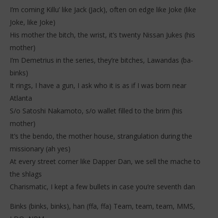
I’m coming Killu’ like Jack (Jack), often on edge like Joke (like
Joke, like Joke)
His mother the bitch, the wrist, it’s twenty Nissan Jukes (his
mother)
I’m Demetrius in the series, they’re bitches, Lawandas (ba-
binks)
It rings, I have a gun, I ask who it is as if I was born near
Atlanta
S/o Satoshi Nakamoto, s/o wallet filled to the brim (his
mother)
It’s the bendo, the mother house, strangulation during the
missionary (ah yes)
At every street corner like Dapper Dan, we sell the mache to
the shlags
Charismatic, I kept a few bullets in case you’re seventh dan
Binks (binks, binks), han (ffa, ffa) Team, team, team, MMS,