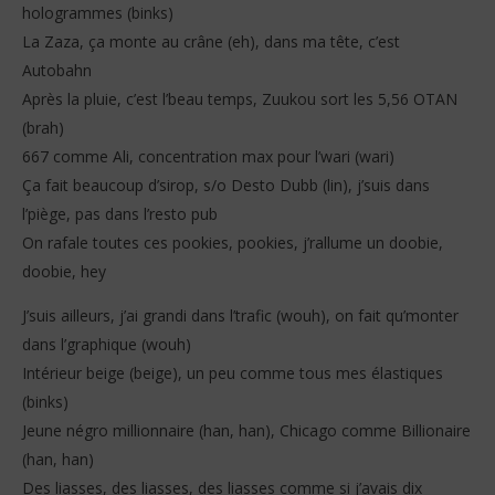
hologrammes (binks)
La Zaza, ça monte au crâne (eh), dans ma tête, c’est
Autobahn
Après la pluie, c’est l’beau temps, Zuukou sort les 5,56 OTAN
(brah)
667 comme Ali, concentration max pour l’wari (wari)
Ça fait beaucoup d’sirop, s/o Desto Dubb (lin), j’suis dans
l’piège, pas dans l’resto pub
On rafale toutes ces pookies, pookies, j’rallume un doobie,
doobie, hey
J’suis ailleurs, j’ai grandi dans l’trafic (wouh), on fait qu’monter
dans l’graphique (wouh)
Intérieur beige (beige), un peu comme tous mes élastiques
(binks)
Jeune négro millionnaire (han, han), Chicago comme Billionaire
(han, han)
Des liasses, des liasses, des liasses comme si j’avais dix