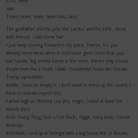
LDO, NRM
Han
Team, team, team, team (sku, sku)
The godfather and the jefe, the Lambo’ and the Fefe’, shoot
with finesse, I add some flair
I just keep moving forward in my quest, Freeze, N.I, you
already know what we’re in God never gives more than you
can handle, big smoke bomb in the room, there’s only smoke
Purple linen like a Vrunk collab, Presidential Rolex like Donald
Trump (speedster)
Bottle, I have to empty it, I don’t want to mess up the sound, I
have to restrain myself (eh)
I arrive high as Shimmy Loe (lin), negro, I need at least ten
islands (ten)
Fuck Young Thug, fuck Lil Uzi (fuck), nigga, every beat, Freeze
destroys
Inch’Allah, I end up in Senegal with a big house like Lil Boosie,