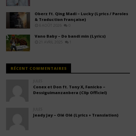
Oberz ft. Qing Madi – Lucky (Lyrics / Paroles
& Traduction Française)
6 AOÛT 2026
0
Vano Baby – Do bandi min (Lyrics)
21 AVRIL 2025
1
RÉCENT COMMENTAIRES
JULES
Conex et Don ft. Tony X, Fanicko –
Dessiguimanzanbera (Clip Officiel)
JULES
Jeady Jay – Olé Olé (Lyrics + Translation)