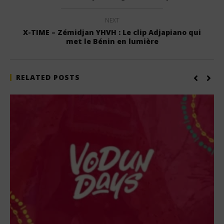
NEXT
X-TIME – Zémidjan YHVH : Le clip Adjapiano qui
met le Bénin en lumière
RELATED POSTS