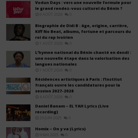
Vodun Days : vers une nouvelle formule pour
le grand rendez-vous culturel du Bénin ?
6 AOÛT 2026
0
Biographie de Didi B : âge, origine, carrière,
Kiff No Beat, albums, fortune et parcours du
roi du rap ivoirien
1 AOÛT 2026
0
L’hymne national du Bénin chanté en dendi :
une nouvelle étape dans la valorisation des
langues nationales
1 AOÛT 2026
0
Résidences artistiques à Paris : l’Institut
français ouvre les candidatures pour la
session 2027-2028
4 AOÛT 2026
0
Daniel Banam – EL YAH Lyrics (Live
recording)
29 JUIN 2025
0
Homix – On y va (Lyrics)
9 MAI 2025
0