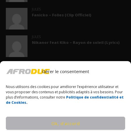
JULES
Fanicko – Folies (Clip Officiel)
JULES
Nikanor feat Kiko – Rayon de soleil (Lyrics)
JULES
Kocee feat KS Bloom – Stranger (Lyrics)
Gérer le consentement
Nous utilisons des cookies pour améliorer l’expérience utilisateur et
vous proposer des contenus et publicités adaptés à vos besoins. Pour
POPULAIRES CE JOUR
plus d’informations, consulter notre
Politique de confidentialité et
de Cookies
.
VEN1 feat 2ZES – ISACK HADJAR (Lyrics)
© Copyrights Afroduc | Tous droits réservés
Ok, d’accord