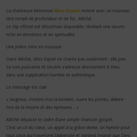
La chanteuse béninoise
Miss Espoir
revient avec un nouveau
titre rempli de profondeur et de foi : Alitché.
Le clip officiel est désormais disponible, révélant une œuvre
riche en émotions et en spiritualité.
Une prière mise en musique
Dans Alitché, Miss Espoir ne chante pas seulement : elle prie.
NOW VIEWING
Sa voix puissante et sincère s’adresse directement à Dieu,
Miss Espoir – Alitché (Clip Officiel)
Vo
dans une supplication humble et authentique.
gr
6
novembre
6
Le message est clair :
2025
no
Stone
202
S
« Seigneur, montre-moi la lumière, ouvre les portes, délivre-
moi de la misère et des épreuves… »
Alitché dépasse le cadre d’une simple chanson gospel.
C’est un cri du cœur, un appel à la grâce divine, un hymne pour
tous ceux qui traversent l’adversité et gardent l’espoir que Dieu