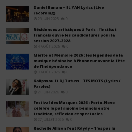
Daniel Banam – EL YAH Lyrics (Live
recording)
29 JUIN 2025
0
Résidences artistiques à Paris : l’Institut
français ouvre les candidatures pour la
session 2027-2028
4 AOÛT 2026
0
Mérite et Mémoire 2026 : les légendes de la
musique béninoise à l’honneur avant la fête
de l’Indépendance
3 AOÛT 2026
0
Kalipsxau ft DJ Tutuss – TES MOTS (Lyrics /
Paroles)
21 JUIN 2026
0
Festival des Masques 2026 : Porto-Novo
célèbre le patrimoine béninois entre
tradition, réflexion et spectacles
27 JUILLET 2026
0
Rachelle Allison feat Rdydy – T’es pas là