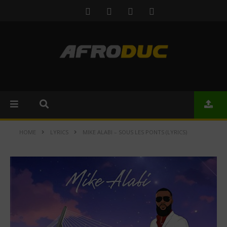
HOME
LYRICS
MIKE ALABI – SOUS LES PONTS (LYRICS)