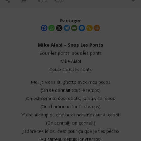
0
0
Partager
Mike Alabi – Sous Les Ponts
Sous les ponts, sous les ponts
Mike Alabi
Coulé sous les ponts
Moi je viens du ghetto avec mes potos
(On se donnait tout le temps)
NOW VIEWING
On est comme des robots, jamais de repos
(On charbonne tout le temps)
Mike Alabi – Sous Les Ponts (Lyrics)
Him
Y’a beaucoup de chevaux enchaînés sur le capot
4
4
avril
avri
(On connaît, on connaît)
2025
202
Stone
S
J’adore tes lolos, c’est pour ça que je t’es pécho
(Au carreau depuis longtemps)