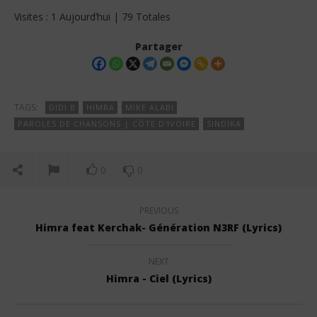
Visites : 1 Aujourd’hui | 79 Totales
Partager
TAGS:
DIDI B
HIMRA
MIKE ALABI
PAROLES DE CHANSONS | CÔTE D'IVOIRE
SINDIKA
0
0
PREVIOUS
Himra feat Kerchak- Génération N3RF (Lyrics)
NEXT
Himra - Ciel (Lyrics)