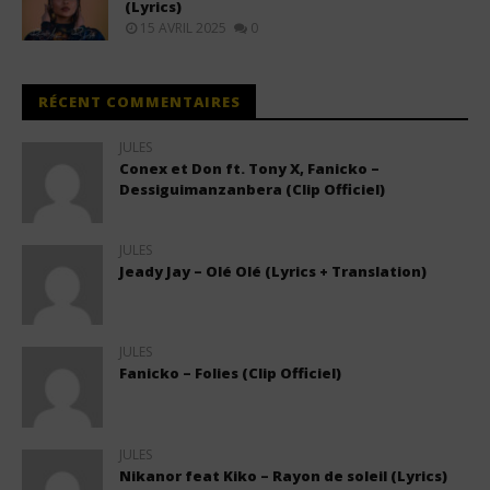
(Lyrics)
15 AVRIL 2025
0
RÉCENT COMMENTAIRES
JULES
Conex et Don ft. Tony X, Fanicko –
Dessiguimanzanbera (Clip Officiel)
JULES
Jeady Jay – Olé Olé (Lyrics + Translation)
JULES
Fanicko – Folies (Clip Officiel)
JULES
Nikanor feat Kiko – Rayon de soleil (Lyrics)