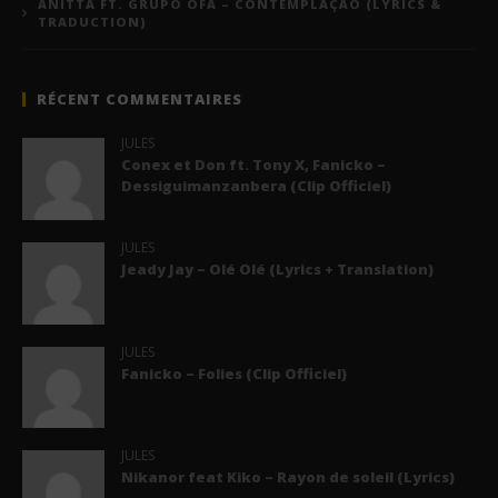
ANITTA FT. GRUPO OFÁ – CONTEMPLAÇÃO (LYRICS &
TRADUCTION)
RÉCENT COMMENTAIRES
JULES
Conex et Don ft. Tony X, Fanicko –
Dessiguimanzanbera (Clip Officiel)
JULES
Jeady Jay – Olé Olé (Lyrics + Translation)
JULES
Fanicko – Folies (Clip Officiel)
JULES
Nikanor feat Kiko – Rayon de soleil (Lyrics)