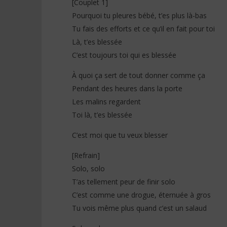
[Couplet 1]
(Lyrics)
Paroles)
Pourquoi tu pleures bébé, t’es plus là-bas
10
10
février
février
Tu fais des efforts et ce qu’il en fait pour toi
2026
2026
Stone
Stone
Là, t’es blessée
C’est toujours toi qui es blessée
À quoi ça sert de tout donner comme ça
Pendant des heures dans la porte
Les malins regardent
Toi là, t’es blessée
C’est moi que tu veux blesser
[Refrain]
Solo, solo
T’as tellement peur de finir solo
C’est comme une drogue, éternuée à gros
Tu vois même plus quand c’est un salaud