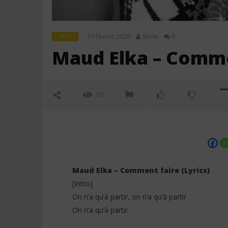
10 février 2026
Stone
0
LYRICS
Maud Elka – Commen
39
Maud Elka – Comment faire (Lyrics)
[Intro]
On n’a qu’à partir, on n’a qu’à partir
NOW VIEWING
On n’a qu’à partir
Maud Elka – Comment faire
Jeady Jay