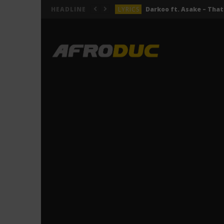
LYRICS
HEADLINE
LYRICS
ACTUALITÉS
LYRICS
LYRICS
Jeady Jay – MAYAH (Lyric
LYRICS