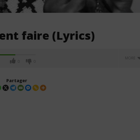
t faire (Lyrics)
MORE
0
0
Partager
 – MAYAH (Lyrics /
Davido ft. Aya Nakamura - Yaya