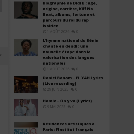
Biographie de Didi B : âge,
origine, carrière, Kiff No
Beat, albums, fortune et
parcours du roi du rap
ivoirien
1 AOÛT 2026
0
L’hymne national du Bénin
chanté en dendi : une
nouvelle étape dans la
valorisation des langues
nationales
1 AOÛT 2026
0
Daniel Banam – EL YAH Lyrics
(Live recording)
29 JUIN 2025
0
Homix – On y va (Lyrics)
9 MAI 2025
0
Résidences artistiques à
Paris : l’Institut français
Olivier Cheuwa ft. Claudy Siar –
Black M ft. Ariel Sheney 