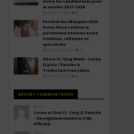
ouvre les candidatures pour
Ne Laisse Personne (Lyrics)
Descendre (Lyrics / Parole
la session 2027-2028
10
10
4 AOÛT 2026
0
février
février
2026
2026
Festival des Masques 2026 :
Stone
Stone
Porto-Novo célèbre le
patrimoine béninois entre
tradition, réflexion et
spectacles
27 JUILLET 2026
0
Oberz ft. Qing Madi – Lucky
(Lyrics / Paroles &
Traduction Française)
6 AOÛT 2026
0
RÉCENT COMMENTAIRES
JULES
Conex et Don ft. Tony X, Fanicko
– Dessiguimanzanbera (Clip
Officiel)
JULES