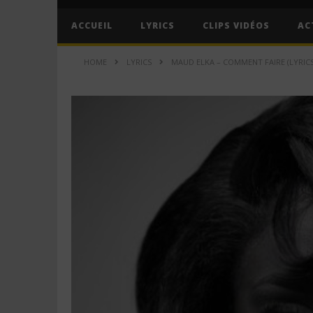
ACCUEIL
LYRICS
CLIPS VIDÉOS
AC
HOME
LYRICS
MAUD ELKA – COMMENT FAIRE (LYRICS