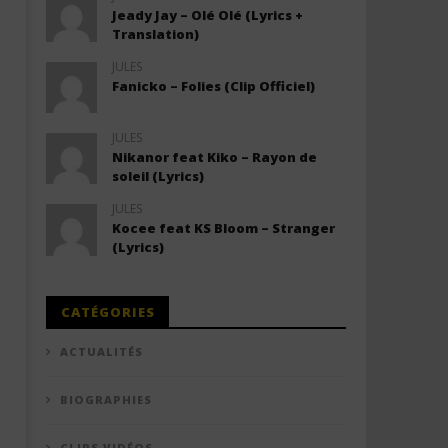
Jeady Jay – Olé Olé (Lyrics +
Translation)
JULES
Fanicko – Folies (Clip Officiel)
JULES
Nikanor feat Kiko – Rayon de
soleil (Lyrics)
JULES
Kocee feat KS Bloom – Stranger
(Lyrics)
CATÉGORIES
ACTUALITÉS
BIOGRAPHIES
CLIPS VIDÉOS