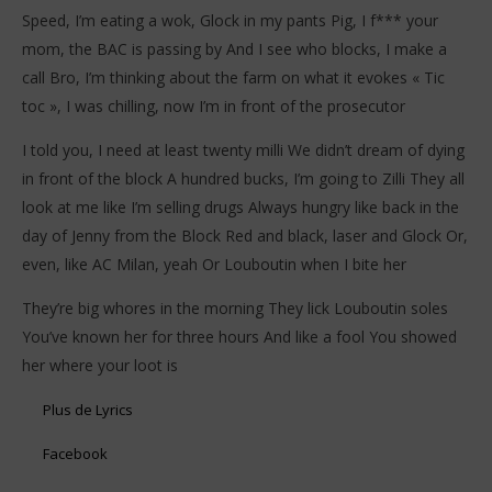
Speed, I’m eating a wok, Glock in my pants Pig, I f*** your
mom, the BAC is passing by And I see who blocks, I make a
call Bro, I’m thinking about the farm on what it evokes « Tic
toc », I was chilling, now I’m in front of the prosecutor
I told you, I need at least twenty milli We didn’t dream of dying
in front of the block A hundred bucks, I’m going to Zilli They all
look at me like I’m selling drugs Always hungry like back in the
day of Jenny from the Block Red and black, laser and Glock Or,
even, like AC Milan, yeah Or Louboutin when I bite her
They’re big whores in the morning They lick Louboutin soles
You’ve known her for three hours And like a fool You showed
her where your loot is
Plus de Lyrics
Facebook