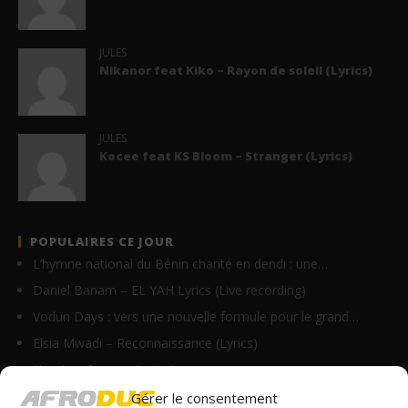
JULES
Nikanor feat Kiko – Rayon de soleil (Lyrics)
JULES
Kocee feat KS Bloom – Stranger (Lyrics)
POPULAIRES CE JOUR
L’hymne national du Bénin chanté en dendi : une…
Daniel Banam – EL YAH Lyrics (Live recording)
Vodun Days : vers une nouvelle formule pour le grand…
Elsia Mwadi – Reconnaissance (Lyrics)
Homix – On y va (Lyrics)
Innoss’B – Avertissement (Clip Officiel)
Gérer le consentement