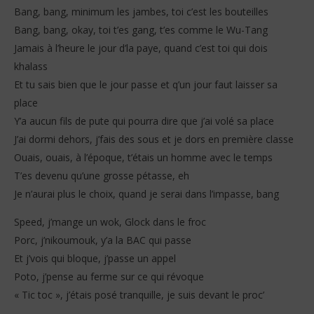
Bang, bang, minimum les jambes, toi c’est les bouteilles
Bang, bang, okay, toi t’es gang, t’es comme le Wu-Tang
Jamais à l’heure le jour d’la paye, quand c’est toi qui dois
khalass
Et tu sais bien que le jour passe et q’un jour faut laisser sa
place
Y’a aucun fils de pute qui pourra dire que j’ai volé sa place
J’ai dormi dehors, j’fais des sous et je dors en première classe
Ouais, ouais, à l’époque, t’étais un homme avec le temps
T’es devenu qu’une grosse pétasse, eh
Je n’aurai plus le choix, quand je serai dans l’impasse, bang
Speed, j’mange un wok, Glock dans le froc
Porc, j’nikoumouk, y’a la BAC qui passe
Et j’vois qui bloque, j’passe un appel
Poto, j’pense au ferme sur ce qui révoque
« Tic toc », j’étais posé tranquille, je suis devant le proc’