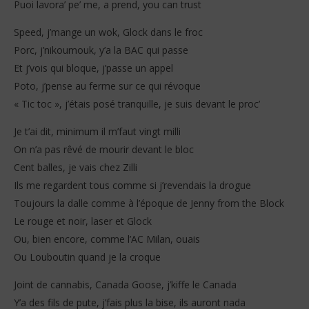
Puoi lavora’ pe’ me, a prend, you can trust
Speed, j’mange un wok, Glock dans le froc
Porc, j’nikoumouk, y’a la BAC qui passe
Et j’vois qui bloque, j’passe un appel
Poto, j’pense au ferme sur ce qui révoque
« Tic toc », j’étais posé tranquille, je suis devant le proc’
Je t’ai dit, minimum il m’faut vingt milli
On n’a pas rêvé de mourir devant le bloc
Cent balles, je vais chez Zilli
Ils me regardent tous comme si j’revendais la drogue
Toujours la dalle comme à l’époque de Jenny from the Block
Le rouge et noir, laser et Glock
Ou, bien encore, comme l’AC Milan, ouais
Ou Louboutin quand je la croque
Joint de cannabis, Canada Goose, j’kiffe le Canada
Y’a des fils de pute, j’fais plus la bise, ils auront nada