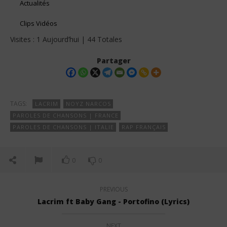
Actualités
Clips Vidéos
Visites : 1 Aujourd’hui | 44 Totales
Partager
TAGS:
LACRIM
NOYZ NARCOS
PAROLES DE CHANSONS | FRANCE
PAROLES DE CHANSONS | ITALIE
RAP FRANÇAIS
0
0
PREVIOUS
Lacrim ft Baby Gang - Portofino (Lyrics)
NEXT