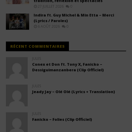
tradition, réflexion et spectacles
27 JUILLET 2026
0
Indira ft. Guy Michel & Min Etta – Merci
(Lyrics / Paroles)
6 AOÛT 2026
0
RÉCENT COMMENTAIRES
JULES
Conex et Don ft. Tony X, Fanicko –
Dessiguimanzanbera (Clip Officiel)
JULES
Jeady Jay – Olé Olé (Lyrics + Translation)
JULES
Fanicko – Folies (Clip Officiel)