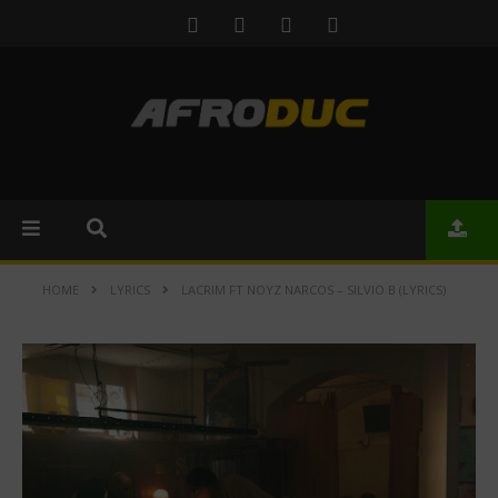
HOME
LYRICS
LACRIM FT NOYZ NARCOS – SILVIO B (LYRICS)