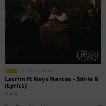
9 février 2026
Stone
LYRICS
Lacrim ft Noyz Narcos – Silvio B
(Lyrics)
0
44