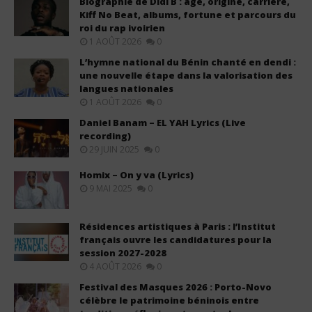
Biographie de Didi B : âge, origine, carrière,
Kiff No Beat, albums, fortune et parcours du
roi du rap ivoirien
1 AOÛT 2026
0
L’hymne national du Bénin chanté en dendi :
une nouvelle étape dans la valorisation des
langues nationales
1 AOÛT 2026
0
Daniel Banam – EL YAH Lyrics (Live
recording)
29 JUIN 2025
0
Homix – On y va (Lyrics)
9 MAI 2025
0
Résidences artistiques à Paris : l’Institut
français ouvre les candidatures pour la
session 2027-2028
4 AOÛT 2026
0
Festival des Masques 2026 : Porto-Novo
célèbre le patrimoine béninois entre