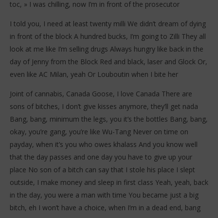
toc, » I was chilling, now I’m in front of the prosecutor
I told you, I need at least twenty milli We didn’t dream of dying
in front of the block A hundred bucks, I’m going to Zilli They all
look at me like I’m selling drugs Always hungry like back in the
day of Jenny from the Block Red and black, laser and Glock Or,
even like AC Milan, yeah Or Louboutin when I bite her
Joint of cannabis, Canada Goose, I love Canada There are
sons of bitches, I don’t give kisses anymore, they’ll get nada
Bang, bang, minimum the legs, you it’s the bottles Bang, bang,
okay, you’re gang, you’re like Wu-Tang Never on time on
payday, when it’s you who owes khalass And you know well
that the day passes and one day you have to give up your
place No son of a bitch can say that I stole his place I slept
outside, I make money and sleep in first class Yeah, yeah, back
in the day, you were a man with time You became just a big
bitch, eh I won’t have a choice, when I’m in a dead end, bang