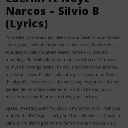
Narcos – Silvio B
(Lyrics)
You feel it grow inside and bleed in your place Guns and roses
in the grave, laid out composed Hands crossed on the chest,
four days to debut Shutters sealed, written « Closed for
mourning » Red with black that matches with coke Promised
to myself, never go broke The day is not tomorrow, it’s now,
my blood I swear I’ll take it all, nothing else, swear on God In
the playoffs, in my scott all the necessary Responsible for me,
gardien de mon frère Black Gore-Tex, face behind, no ski
mask You can work for me, to take, you can trust
Speed, I’m eating a stir-fry, Glock in my pants Pork, I fuck your
mother, the BAC is passing by And I see who blocks, I make a
call Bro, I’m thinking about the farm on what it evokes « Tic