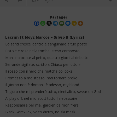
0
0
Partager
Lacrim ft Noyz Narcos – Silvio B (Lyrics)
Lo senti cresce’ dentro e sanguinare a tuo posto
Pistole e rose nella tomba, steso composto
Mani incrociate al petto, quattro giorni al debutto
Serrande sigillate, scritto « Chiuso per lutto »
Il rosso con il nero che matcha col coke
Promesso a me stesso, mai tornare broke
NOW VIEWING
Il giorno non è domani, è adesso, my blood
Lacrim ft Noyz Narcos – Silvio B (Lyrics)
Jea
Ti giuro che mi prenderò tutto, nient’altro, swear on God
9
9
Ai play off, nel mio scott tutto il necessaire
février
fév
2026
202
Responsabile per me, gardien de mon frère
Stone
S
Black Gore-Tex, volto dietro, no ski mask