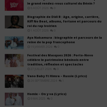
le grand rendez-vous culturel du Bénin ?
6 AOÛT 2026
0
Biographie de Didi B : âge, origine, carrière,
Kiff No Beat, albums, fortune et parcours du
roi du rap ivoirien
1 AOÛT 2026
0
Aya Nakamura : biographie et parcours de la
reine de la pop francophone
19 JANVIER 2026
0
Festival des Masques 2026 : Porto-Novo
célèbre le patrimoine béninois entre
tradition, réflexion et spectacles
27 JUILLET 2026
0
Vano Baby ft Himra – Russie (Lyrics)
26 SEPTEMBRE 2024
1
Homix – On y va (Lyrics)
9 MAI 2025
0