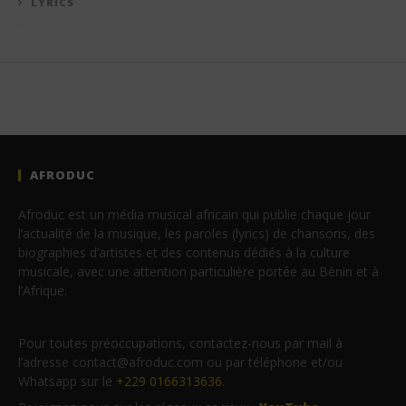
LYRICS
AFRODUC
Afroduc est un média musical africain qui publie chaque jour
l’actualité de la musique, les paroles (lyrics) de chansons, des
biographies d’artistes et des contenus dédiés à la culture
musicale, avec une attention particulière portée au Bénin et à
l’Afrique.
Pour toutes préoccupations, contactez-nous par mail à
l’adresse contact@afroduc.com ou par téléphone et/ou
Whatsapp sur le
+229 0166313636
.