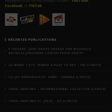
Rejoignez-nous sur les réseaux sociaux :
YouTube
,
Facebook
et
TikTok
.
RÉCENTES PUBLICATIONS
P-SQUARE : JUDE OKOYE ENGAGE UNE NOUVELLE
BATAILLE JUDICIAIRE CONTRE PETER OKOYE
LA MANO 1.9 FT. NINHO & PLAY TO SKY – FBI (LYRICS)
LIL JAY BINGERACK FT. GIMS – CAMÉRA (LYRICS)
CRUEL SANTINO – INTERNATIONAL COLLECTOR (LYRICS)
CRUEL SANTINO FT. JERIQ – OZ (LYRICS)