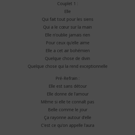
NOW VIEWING
Couplet 1 :
Elle
Kendji Girac – Un Dos Tres (Lyrics)
La 
Qui fait tout pour les siens
7
7
juillet
juil
Qui a le cœur sur la main
2025
202
Stone
S
Elle n’oublie jamais rien
Pour ceux qu’elle aime
Elle a cet air bohémien
Quelque chose de divin
Quelque chose qui la rend exceptionnelle
Pré-Refrain :
Elle est sans détour
Elle donne de l’amour
Même si elle te connaît pas
Belle comme le jour
Ça rayonne autour d’elle
C’est ce qu’on appelle l’aura