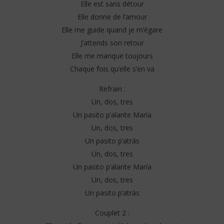
Elle est sans détour
Elle donne de l’amour
Elle me guide quand je m’égare
J’attends son retour
Elle me manque toujours
Chaque fois qu’elle s’en va
Refrain :
Un, dos, tres
Un pasito p’alante María
Un, dos, tres
Un pasito p’atrás
Un, dos, tres
Un pasito p’alante María
Un, dos, tres
Un pasito p’atrás
Couplet 2 :