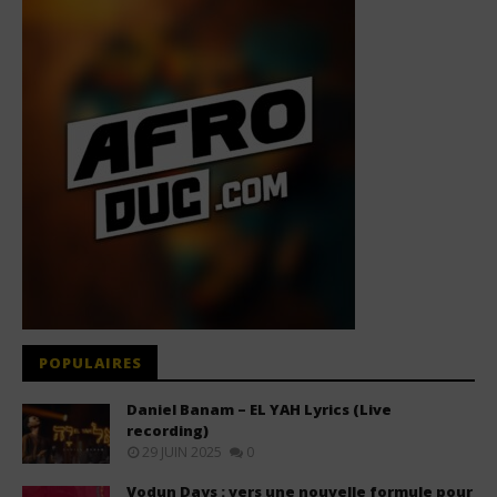
POPULAIRES
Daniel Banam – EL YAH Lyrics (Live
recording)
29 JUIN 2025
0
Vodun Days : vers une nouvelle formule pour