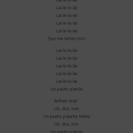
Lai-le-lo-lai
Lai-le-lo-lai
Lai-le-lo-lai
Lai-le-lo-lai
Que me tienes loco
Lai-le-lo-lai
Lai-le-lo-lai
Lai-le-lo-lai
Lai-le-lo-lai
Lai-le-lo-lai
Un pasito p’atrás
Refrain final :
Un, dos, tres
Un pasito p’alante María
Un, dos, tres
Un pasito p’atrás