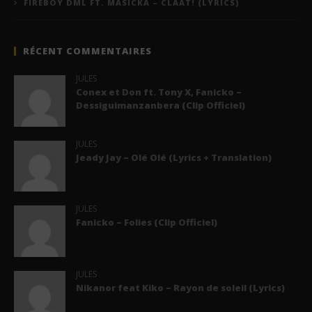
FIREBOY DML FT. MASICKA – CLAAT! (LYRICS)
RÉCENT COMMENTAIRES
JULES
Conex et Don ft. Tony X, Fanicko –
Dessiguimanzanbera (Clip Officiel)
JULES
Jeady Jay – Olé Olé (Lyrics + Translation)
JULES
Fanicko – Folies (Clip Officiel)
JULES
Nikanor feat Kiko – Rayon de soleil (Lyrics)