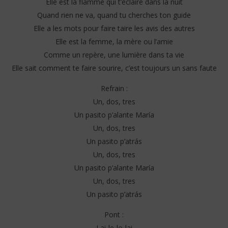
Elle est la flamme qui t’éclaire dans la nuit
Quand rien ne va, quand tu cherches ton guide
Elle a les mots pour faire taire les avis des autres
Elle est la femme, la mère ou l’amie
Comme un repère, une lumière dans ta vie
Elle sait comment te faire sourire, c’est toujours un sans faute
Refrain :
Un, dos, tres
Un pasito p’alante María
Un, dos, tres
Un pasito p’atrás
Un, dos, tres
Un pasito p’alante María
Un, dos, tres
Un pasito p’atrás
Pont :
Lai-le-lo-lai