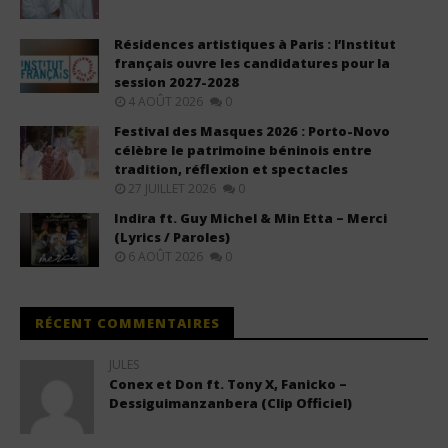
Résidences artistiques à Paris : l’Institut
français ouvre les candidatures pour la
session 2027-2028
4 AOÛT 2026
0
Festival des Masques 2026 : Porto-Novo
célèbre le patrimoine béninois entre
tradition, réflexion et spectacles
27 JUILLET 2026
0
Indira ft. Guy Michel & Min Etta – Merci
(Lyrics / Paroles)
6 AOÛT 2026
0
RÉCENT COMMENTAIRES
JULES
Conex et Don ft. Tony X, Fanicko –
Dessiguimanzanbera (Clip Officiel)