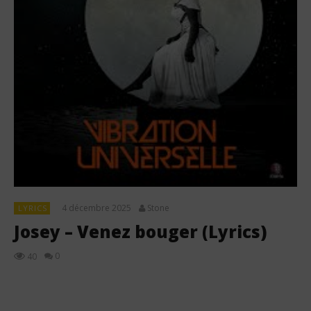
4 décembre 2025
Stone
LYRICS
Josey – Venez bouger (Lyrics)
0
40