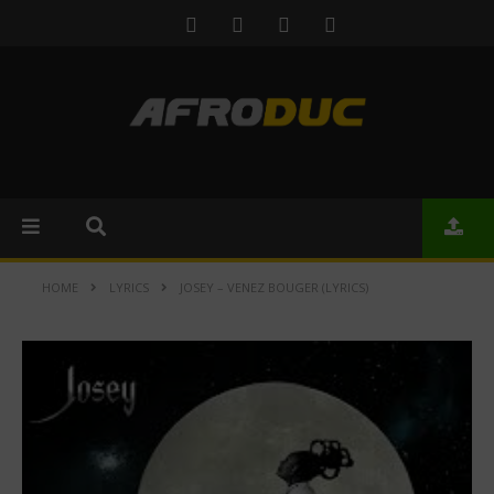
HOME
LYRICS
JOSEY – VENEZ BOUGER (LYRICS)