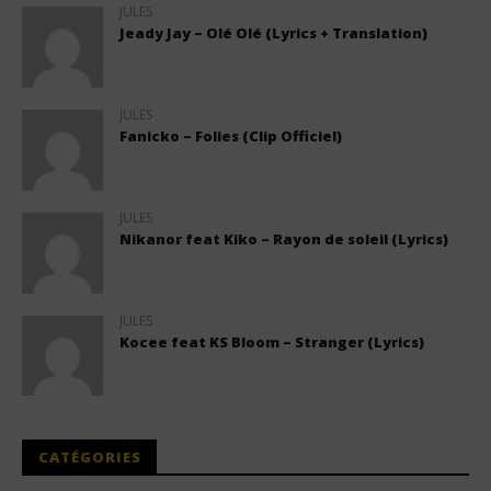
JULES
Jeady Jay – Olé Olé (Lyrics + Translation)
JULES
Fanicko – Folies (Clip Officiel)
JULES
Nikanor feat Kiko – Rayon de soleil (Lyrics)
JULES
Kocee feat KS Bloom – Stranger (Lyrics)
CATÉGORIES