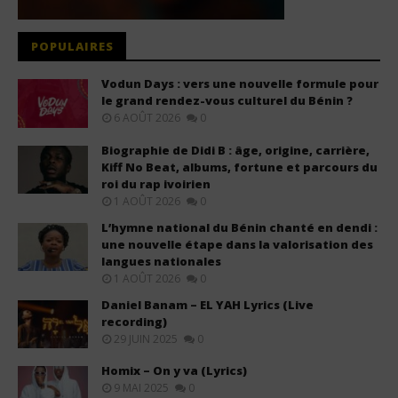
POPULAIRES
Vodun Days : vers une nouvelle formule pour
le grand rendez-vous culturel du Bénin ?
6 AOÛT 2026
0
Biographie de Didi B : âge, origine, carrière,
Kiff No Beat, albums, fortune et parcours du
roi du rap ivoirien
1 AOÛT 2026
0
L’hymne national du Bénin chanté en dendi :
une nouvelle étape dans la valorisation des
langues nationales
1 AOÛT 2026
0
Daniel Banam – EL YAH Lyrics (Live
recording)
29 JUIN 2025
0
Homix – On y va (Lyrics)
9 MAI 2025
0