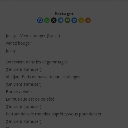
Partager
Josey – Venez bouger (Lyrics)
Venez bouger
Josey
On revient dans les dégammages
(On vient s’amuser)
Abidjan, Paris en passant par les villages
(On vient s’amuser)
NOW VIEWING
Bonne arrivée
Him
La musique est de ce côté
4
Josey – Venez bouger (Lyrics)
dé
(On vient s’amuser)
202
4
S
Partout dans le mondes apprêtez-vous pour danser
décembre
2025
(On vient s’amuser)
Stone