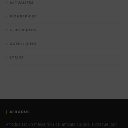
ACTUALITÉS
BIOGRAPHIES
CLIPS VIDÉOS
GOSPEL & FOI
LYRICS
AFRODUC
Afroduc est un média musical africain qui publie chaque jour