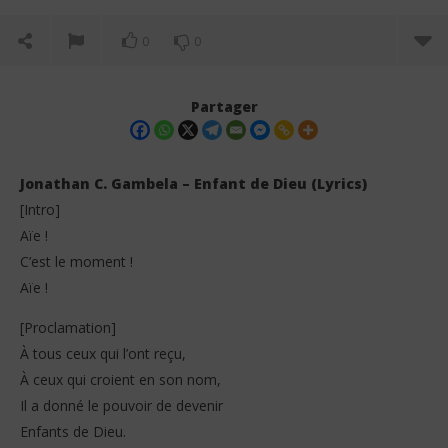
0
0
Partager
Jonathan C. Gambela – Enfant de Dieu (Lyrics)
[Intro]
Aïe !
C’est le moment !
Aïe !
[Proclamation]
NOW VIEWING
À tous ceux qui l’ont reçu,
À ceux qui croient en son nom,
Jonathan C. Gambela – Enfant de Dieu (Lyrics)
Jea
Il a donné le pouvoir de devenir
7
7
février
fév
Enfants de Dieu.
2026
202