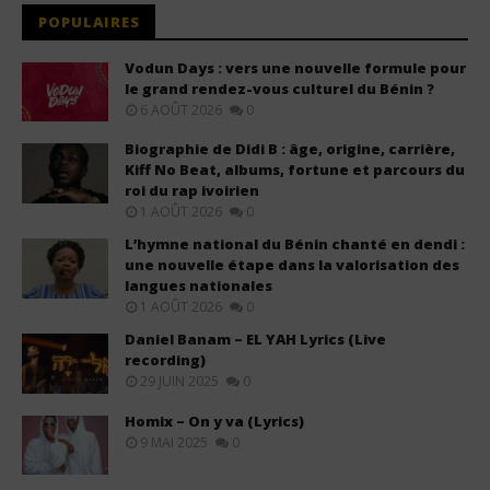
POPULAIRES
Vodun Days : vers une nouvelle formule pour
le grand rendez-vous culturel du Bénin ?
6 AOÛT 2026
0
Biographie de Didi B : âge, origine, carrière,
Kiff No Beat, albums, fortune et parcours du
roi du rap ivoirien
1 AOÛT 2026
0
L’hymne national du Bénin chanté en dendi :
une nouvelle étape dans la valorisation des
langues nationales
1 AOÛT 2026
0
Daniel Banam – EL YAH Lyrics (Live
recording)
29 JUIN 2025
0
Homix – On y va (Lyrics)
9 MAI 2025
0