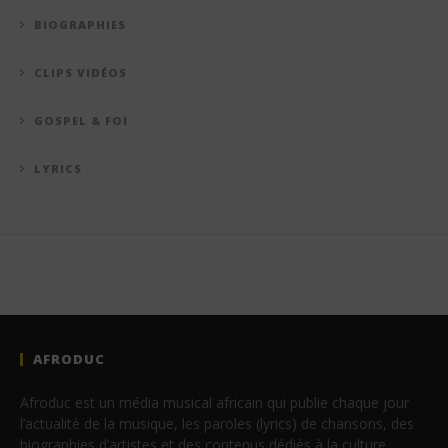
BIOGRAPHIES
CLIPS VIDÉOS
GOSPEL & FOI
LYRICS
AFRODUC
Afroduc est un média musical africain qui publie chaque jour
l’actualité de la musique, les paroles (lyrics) de chansons, des
biographies d’artistes et des contenus dédiés à la culture