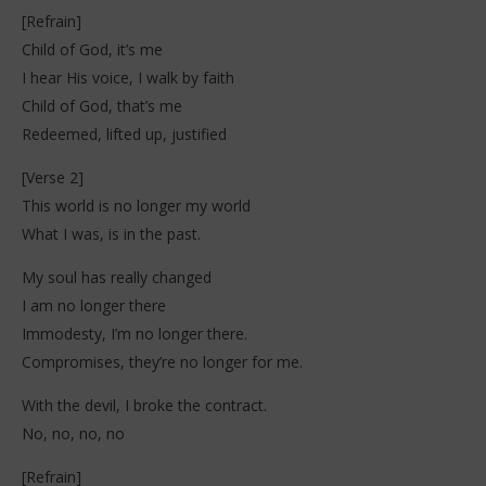
[Refrain]
Child of God, it’s me
I hear His voice, I walk by faith
Child of God, that’s me
Redeemed, lifted up, justified
[Verse 2]
This world is no longer my world
What I was, is in the past.
My soul has really changed
I am no longer there
Immodesty, I’m no longer there.
Compromises, they’re no longer for me.
With the devil, I broke the contract.
No, no, no, no
[Refrain]