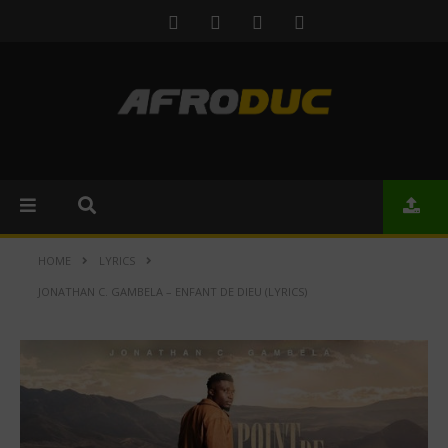
HOME
LYRICS
JONATHAN C. GAMBELA – ENFANT DE DIEU (LYRICS)