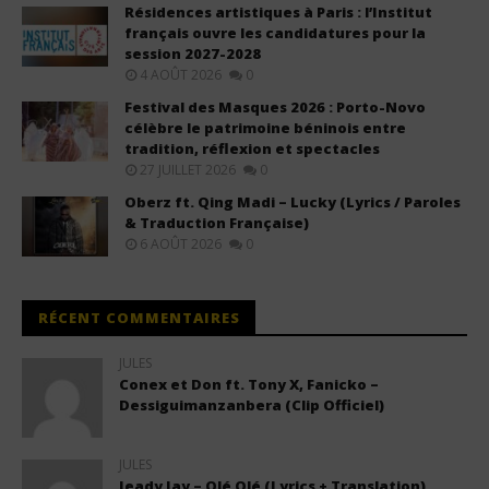
Résidences artistiques à Paris : l’Institut
français ouvre les candidatures pour la
session 2027-2028
4 AOÛT 2026
0
Festival des Masques 2026 : Porto-Novo
célèbre le patrimoine béninois entre
tradition, réflexion et spectacles
27 JUILLET 2026
0
Oberz ft. Qing Madi – Lucky (Lyrics / Paroles
& Traduction Française)
6 AOÛT 2026
0
RÉCENT COMMENTAIRES
JULES
Conex et Don ft. Tony X, Fanicko –
Dessiguimanzanbera (Clip Officiel)
JULES
Jeady Jay – Olé Olé (Lyrics + Translation)