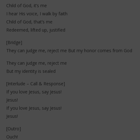
Child of God, it’s me
I hear His voice, I walk by faith
Child of God, that’s me
Redeemed, lifted up, justified
[Bridge]
They can judge me, reject me But my honor comes from God
They can judge me, reject me
But my identity is sealed
[Interlude – Call & Response]
If you love Jesus, say Jesus!
Jesus!
If you love Jesus, say Jesus!
Jesus!
[Outro]
Ouch!