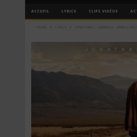
ACCUEIL
LYRICS
CLIPS VIDÉOS
AC
HOME
LYRICS
JONATHAN C. GAMBELA – ABBA (LYRIC