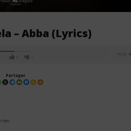
a – Abba (Lyrics)
MORE
0
0
Partager
e tien
 – MAYAH (Lyrics /
Fally Ipupa – Kitamata (Lyrics &