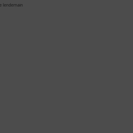
Traduction)
de lendemain
7
février
2026
Stone