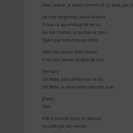
(Lyrics)
Paroles)
Avec ardeur, je vivais comme s’il n’y avait pas 
7
7
février
février
J’ai trop longtemps laissé la place
2026
2026
Stone
Stone
À tout ce qui m’éloignait de toi
De ton chemin, je perdais la trace
Égaré par mes mauvais choix
Mais ton amour était tenace
Il ne s’est jamais éloigné de moi
[Refrain]
Oh Abba, plus jamais loin de toi
Oh Abba, je veux rester dans tes bras
[Pont]
Ouh
Prêt à tourner tours et détours
Accueilli par ton amour