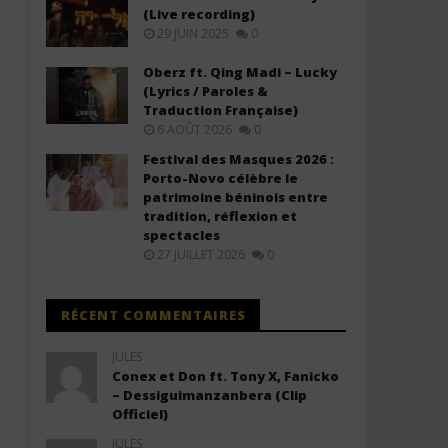
Paroles)
(Lyrics / Paroles)
(Live recording)
29 JUIN 2025
0
7
7
février
février
2026
2026
Oberz ft. Qing Madi – Lucky
Stone
Stone
(Lyrics / Paroles &
Traduction Française)
6 AOÛT 2026
0
Festival des Masques 2026 :
Porto-Novo célèbre le
patrimoine béninois entre
tradition, réflexion et
spectacles
27 JUILLET 2026
0
RÉCENT COMMENTAIRES
JULES
Conex et Don ft. Tony X, Fanicko
– Dessiguimanzanbera (Clip
Officiel)
JULES