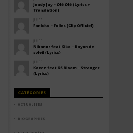
Jeady Jay – Olé Olé (Lyrics +
Translation)
JULES
Fanicko – Folies (Clip Officiel)
JULES
Nikanor feat Kiko – Rayon de
soleil (Lyrics)
JULES
Kocee feat KS Bloom – Stranger
(Lyrics)
CATÉGORIES
ACTUALITÉS
BIOGRAPHIES
CLIPS VIDÉOS