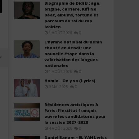
Biographie de Didi B : âge,
origine, carrière, Kiff No
Beat, albums, fortune et
parcours du roi du rap
ivoirien
1 AOÛT 2026
0
L’hymne national du Bénin
chanté en dendi : une
nouvelle étape dans la
valorisation des langues
nationales
1 AOÛT 2026
0
Homix – On y va (Lyrics)
9 MAI 2025
0
Résidences artistiques à
Paris : l’Institut français
ouvre les candidatures pour
la session 2027-2028
4 AOÛT 2026
0
Fally Ipupa – Complices (Lyrics /
Colombe Merveille - Ta gl
Daniel Banam – EL YAH Lyrics