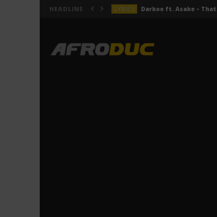
LYRICS
HEADLINE
LYRICS
ACTUALITÉS
LYRICS
LYRICS
Jeady Jay – MAYAH (Lyric
LYRICS