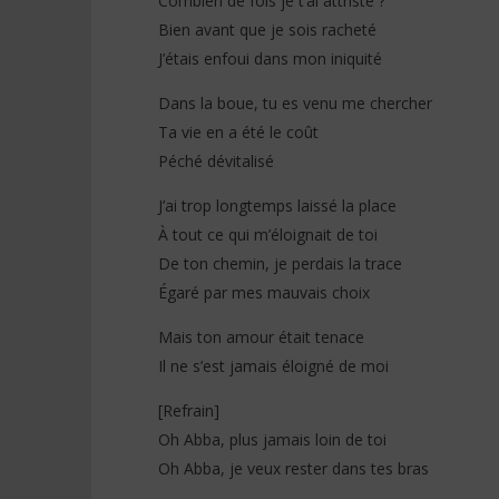
Combien de fois je t’ai attristé ?
Bien avant que je sois racheté
J’étais enfoui dans mon iniquité
Dans la boue, tu es venu me chercher
Ta vie en a été le coût
Péché dévitalisé
J’ai trop longtemps laissé la place
À tout ce qui m’éloignait de toi
De ton chemin, je perdais la trace
Égaré par mes mauvais choix
Mais ton amour était tenace
Il ne s’est jamais éloigné de moi
[Refrain]
Oh Abba, plus jamais loin de toi
Oh Abba, je veux rester dans tes bras