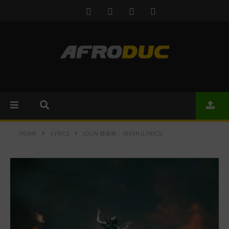
HOME
LYRICS
JOLIN 蔡依林 – SEVEN (LYRICS)