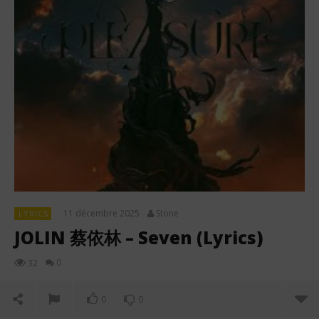
11 décembre 2025
Stone
LYRICS
JOLIN 蔡依林 – Seven (Lyrics)
0
32
0
0