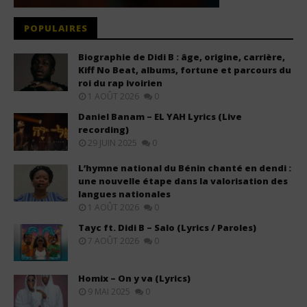
POPULAIRES
Biographie de Didi B : âge, origine, carrière,
Kiff No Beat, albums, fortune et parcours du
roi du rap ivoirien
1 AOÛT 2026
0
Daniel Banam – EL YAH Lyrics (Live
recording)
29 JUIN 2025
0
L’hymne national du Bénin chanté en dendi :
une nouvelle étape dans la valorisation des
langues nationales
1 AOÛT 2026
0
Tayc ft. Didi B – Salo (Lyrics / Paroles)
7 AOÛT 2026
0
Homix – On y va (Lyrics)
9 MAI 2025
0