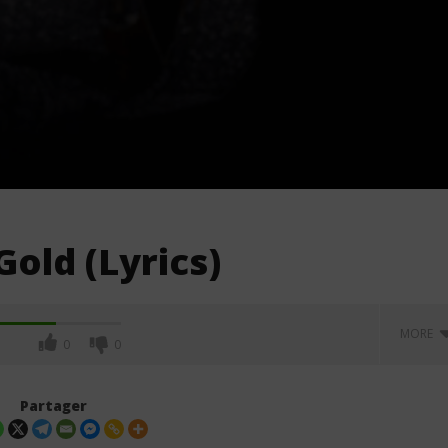
Gold (Lyrics)
MORE
0
0
Partager