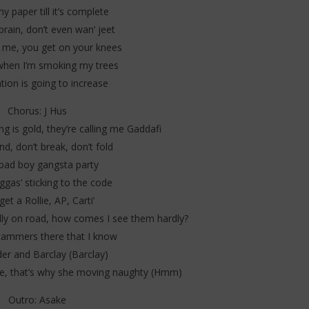
 paper till it’s complete
rain, don’t even wan’ jeet
e me, you get on your knees
hen I’m smoking my trees
ion is going to increase
Chorus: J Hus
ng is gold, they’re calling me Gaddafi
nd, don’t break, don’t fold
a bad boy gangsta party
iggas’ sticking to the code
et a Rollie, AP, Carti’
lly on road, how comes I see them hardly?
cammers there that I know
er and Barclay (Barclay)
e, that’s why she moving naughty (Hmm)
Outro: Asake