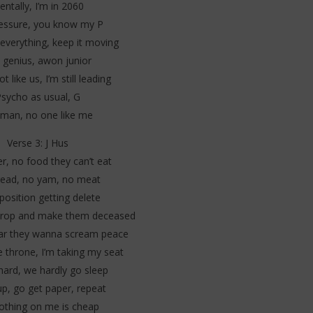
ntally, I’m in 2060
essure, you know my P
 everything, keep it moving
 genius, awon junior
 like us, I’m still leading
sycho as usual, G
man, no one like me
Verse 3: J Hus
r, no food they can’t eat
ead, no yam, no meat
pposition getting delete
rop and make them deceased
war they wanna scream peace
e throne, I’m taking my seat
hard, we hardly go sleep
p, go get paper, repeat
othing on me is cheap