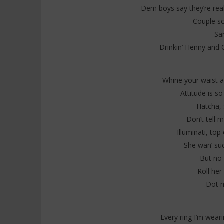
Dem boys say they’re rea
Couple s
Sa
Drinkin’ Henny and 
Whine your waist an
Attitude is so
Hatcha,
Don’t tell 
Illuminati, top
She wan’ su
But no 
Roll her
Dot m
Every ring I’m weari