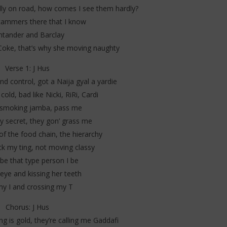
lly on road, how comes I see them hardly?
cammers there that I know
ntander and Barclay
Coke, that’s why she moving naughty
Verse 1: J Hus
d control, got a Naija gyal a yardie
 cold, bad like Nicki, RiRi, Cardi
 smoking jamba, pass me
my secret, they gon’ grass me
 of the food chain, the hierarchy
ck my ting, not moving classy
be that type person I be
 eye and kissing her teeth
y I and crossing my T
Chorus: J Hus
ng is gold, they’re calling me Gaddafi