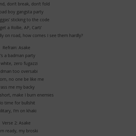
nd, don’t break, don’t fold
a bad boy gangsta party
iggas’ sticking to the code
et a Rollie, AP, Carti’
lly on road, how comes I see them hardly?
Refrain: Asake
t’s a badman party
l white, zero fugazzi
dman too oversabi
orn, no one be like me
Pass me my backy
o short, make I burn enemies
o time for bullshit
litary, I’m on khaki
Verse 2: Asake
rn ready, my broski