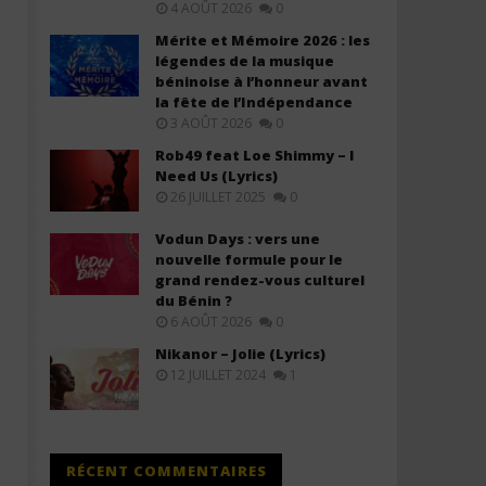
4 AOÛT 2026
0
Mérite et Mémoire 2026 : les
légendes de la musique
béninoise à l’honneur avant
la fête de l’Indépendance
3 AOÛT 2026
0
Davido – Zanzibar (Lyrics &
Davido ft. Leon Thomas - 
Rob49 feat Loe Shimmy – I
Traduction)
Everybody (Lyrics & Tradu
Need Us (Lyrics)
26 JUILLET 2025
0
27
27
juin
juin
2025
2025
Vodun Days : vers une
Stone
Stone
nouvelle formule pour le
grand rendez-vous culturel
du Bénin ?
6 AOÛT 2026
0
Nikanor – Jolie (Lyrics)
12 JUILLET 2024
1
RÉCENT COMMENTAIRES