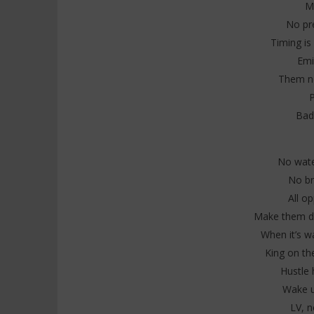
Me
No pr
Timing is
Emi
Them not
P
Bad
No wate
No br
All o
Make them d
When it’s 
King on th
Hustle 
Wake u
LV, n