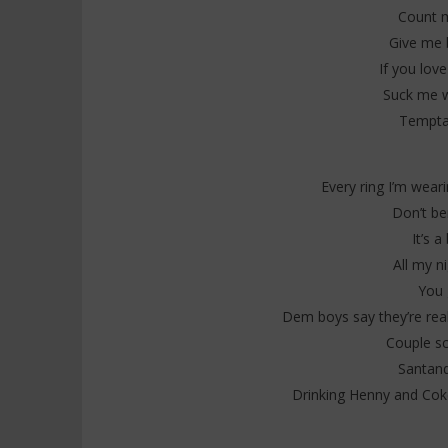
Count my
Give me b
If you lov
Suck me w
Temptat
Every ring I’m weari
Don’t be
It’s 
All my n
You g
Dem boys say they’re rea
Couple s
Santand
Drinking Henny and Cok