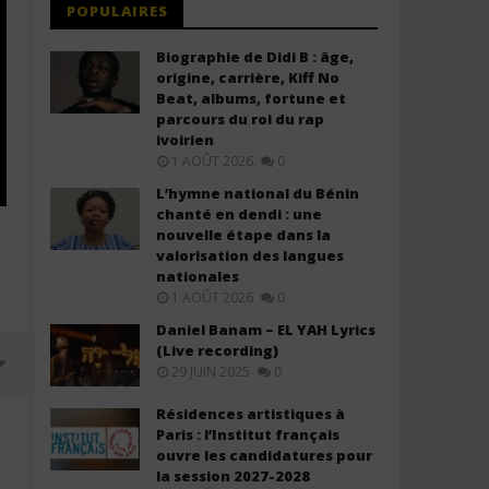
POPULAIRES
Biographie de Didi B : âge,
origine, carrière, Kiff No
Beat, albums, fortune et
parcours du roi du rap
ivoirien
1 AOÛT 2026
0
L’hymne national du Bénin
chanté en dendi : une
nouvelle étape dans la
valorisation des langues
nationales
1 AOÛT 2026
0
Daniel Banam – EL YAH Lyrics
(Live recording)
29 JUIN 2025
0
Résidences artistiques à
Paris : l’Institut français
ouvre les candidatures pour
la session 2027-2028