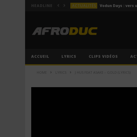
ACTUALITÉS
HEADLINE
LYRICS
Himra – Plus de love (Lyr
LYRICS
Anitta – Azul (Lyrics & 
LYRICS
LYRICS
ACCUEIL
LYRICS
CLIPS VIDÉOS
AC
ACTUALITÉS
HOME
LYRICS
J HUS FEAT ASAKE – GOLD (LYRICS)