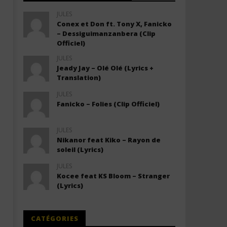
JULES
Conex et Don ft. Tony X, Fanicko
– Dessiguimanzanbera (Clip
Officiel)
JULES
Jeady Jay – Olé Olé (Lyrics +
Translation)
JULES
Fanicko – Folies (Clip Officiel)
JULES
Nikanor feat Kiko – Rayon de
soleil (Lyrics)
JULES
Kocee feat KS Bloom – Stranger
(Lyrics)
CATÉGORIES