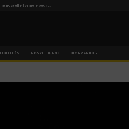
Vodun Days : vers une nouvelle formule pour le grand rendez-vous culturel du Bénin ?
ics / Paroles)
Traduction Française)
Anitta – Divino Sexual (Lyrics & Traduction Française)
Anitta – Pra Você Gostar De Mim (Lyrics & Traduction)
TUALITÉS
GOSPEL & FOI
BIOGRAPHIES
Vodun Days : vers une nouvelle formule pour le grand rendez-vous culturel du Bénin ?