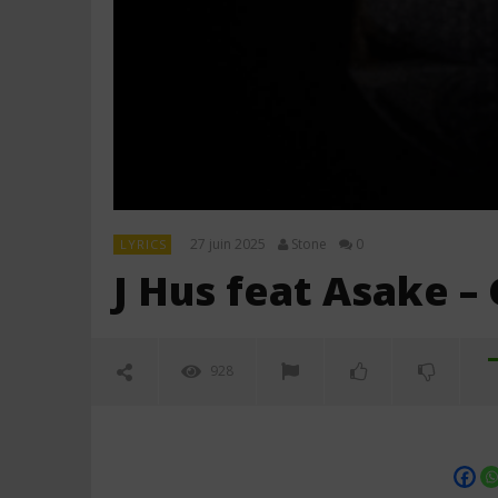
27 juin 2025
Stone
0
LYRICS
J Hus feat Asake – 
928