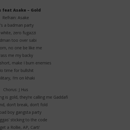
s feat Asake – Gold
Refrain: Asake
t’s a badman party
l white, zero fugazzi
dman too over sabi
. Llona – My Light (Lyrics
Davido – Guide (Lyrics &
tion)
Traduction)
orn, no one be like me
27
Pass me my backy
juin
o short, make I burn enemies
2025
Stone
o time for bullshit
litary, I’m on khaki
Chorus: J Hus
ng is gold, they’re calling me Gaddafi
nd, don’t break, don’t fold
a bad boy gangsta party
iggas’ sticking to the code
et a Rollie, AP, Carti’