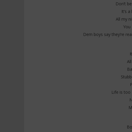
Don’t be
It’s 
All my n
You g
Dem boys say they’re rea
I
Al
Ba
Stubb
Life is to
N
Mi
Bo