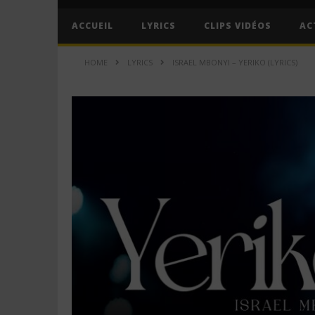
ACCUEIL
LYRICS
CLIPS VIDÉOS
AC
HOME
LYRICS
ISRAEL MBONYI – YERIKO (LYRICS)