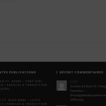
NTES PUBLICATIONS
RÉCENT COMMENTAIRES
O FT. ASAKE – THAT GIRL
JULES
CS / PAROLES & TRADUCTION
Conex et Don ft. Tony
AISE)
Fanicko –
Dessiguimanzanbera 
Officiel)
 FT. QING MADI – LUCKY
CS / PAROLES & TRADUCTION