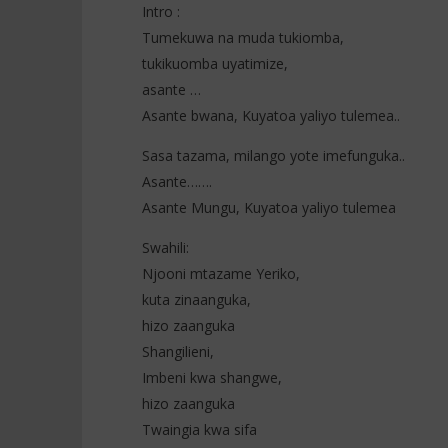
Intro :
Tumekuwa na muda tukiomba,
NOW VIEWING
tukikuomba uyatimize,
asante …
Israel Mbonyi – Yeriko (Lyrics)
Colombe M
(Lyrics / 
Asante bwana, Kuyatoa yaliyo tulemea..
18
décembre
18
2025
décembre
Sasa tazama, milango yote imefunguka..
Stone
2025
Stone
Asante…….
Asante Mungu, Kuyatoa yaliyo tulemea
Swahili:
Njooni mtazame Yeriko,
kuta zinaanguka,
hizo zaanguka
Shangilieni,
Imbeni kwa shangwe,
hizo zaanguka
Twaingia kwa sifa