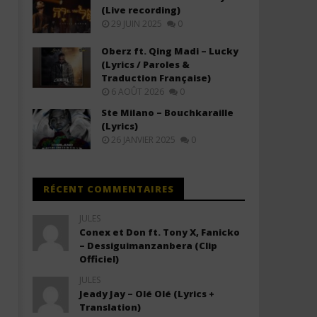
(Live recording)
29 JUIN 2025
0
Oberz ft. Qing Madi – Lucky
(Lyrics / Paroles &
Traduction Française)
6 AOÛT 2026
0
Ste Milano – Bouchkaraille
(Lyrics)
26 JANVIER 2025
0
RÉCENT COMMENTAIRES
JULES
Conex et Don ft. Tony X, Fanicko
– Dessiguimanzanbera (Clip
Officiel)
JULES
Jeady Jay – Olé Olé (Lyrics +
Translation)