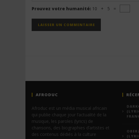
Prouvez votre humanité:
10 + 5 =
AFRODUC
RÉCE
DARKO
Afroduc est un média musical africain
(LYRI
qui publie chaque jour l’actualité de la
FRANÇ
musique, les paroles (lyrics) de
chansons, des biographies d’artistes et
OBERZ
des contenus dédiés à la culture
(LYRI