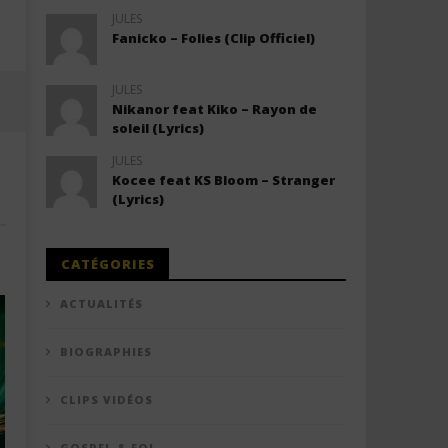
JULES
Fanicko – Folies (Clip Officiel)
JULES
Nikanor feat Kiko – Rayon de
soleil (Lyrics)
JULES
Kocee feat KS Bloom – Stranger
(Lyrics)
CATÉGORIES
ACTUALITÉS
BIOGRAPHIES
CLIPS VIDÉOS
GOSPEL & FOI