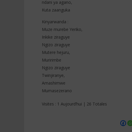
ndani ya agano,
Kuta zaanguka
Kinyarwanda :
Muze murebe Yeriko,
Inkike ziraguye
Ngizo ziraguye
Mutere hejuru,
Muririmbe
Ngizo ziraguye
Twinjiranye,
Amashimwe
Mumasezerano
Visites : 1 Aujourd’hui | 26 Totales