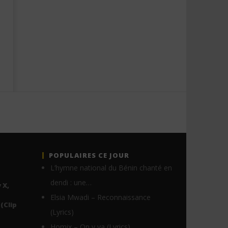
POPULAIRES CE JOUR
L’hymne national du Bénin chanté en
dendi : une…
 X,
Elsia Mwadi – Reconnaissance
(Clip
(Lyrics)
Homix – On y va (Lyrics)