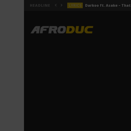
LYRICS
HEADLINE
LYRICS
ACTUALITÉS
LYRICS
LYRICS
Jeady Jay – MAYAH (Lyric
LYRICS