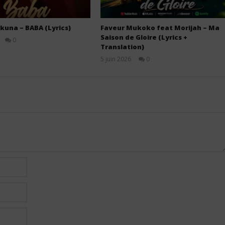
kuna – BABA (Lyrics)
Faveur Mukoko feat Morijah – Ma
Saison de Gloire (Lyrics +
0
Translation)
Stone
5 juin 2026
0
Stone