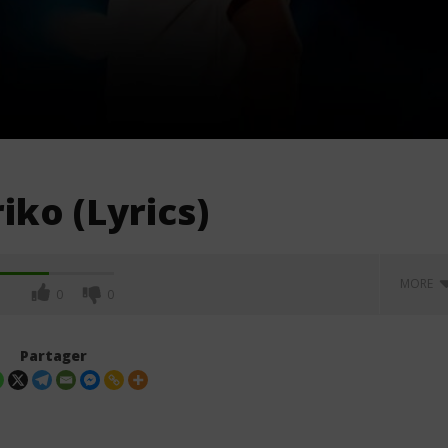
iko (Lyrics)
MORE
0
0
Partager