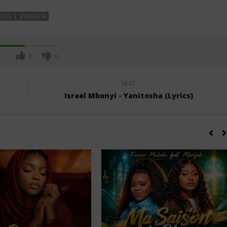
ONS | RWANDA
0
0
NEXT
Israel Mbonyi - Yanitosha (Lyrics)