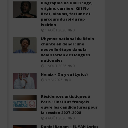
Biographie de Didi B : âge,
origine, carrière, Kiff No
Beat, albums, fortune et
parcours du roi du rap
ivoirien
Faveur Mukoko feat Morijah - Ma
Enock Bahwere ft Daniel 
1 AOÛT 2026
0
Saison de Gloire (Lyrics +
Saint Esprit Je T'aime (Lyr
Translation)
Translation)
L’hymne national du Bénin
18
18
chanté en dendi : une
décembre
décembre
nouvelle étape dans la
2025
2025
valorisation des langues
Stone
Stone
nationales
1 AOÛT 2026
0
Homix – On y va (Lyrics)
9 MAI 2025
0
Résidences artistiques à
Paris : l’Institut français
ouvre les candidatures pour
la session 2027-2028
4 AOÛT 2026
0
Daniel Banam – EL YAH Lyrics