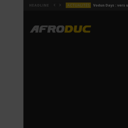
ACTUALITÉS
HEADLINE
LYRICS
Himra – Plus de love (Lyr
LYRICS
Anitta – Azul (Lyrics & 
LYRICS
LYRICS
ACTUALITÉS