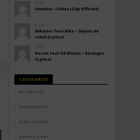
JULES
Fanicko – Folies (Clip Officiel)
JULES
Nikanor feat Kiko – Rayon de
soleil (Lyrics)
JULES
Kocee feat KS Bloom – Stranger
(Lyrics)
CATÉGORIES
ACTUALITÉS
BIOGRAPHIES
CLIPS VIDÉOS
GOSPEL & FOI