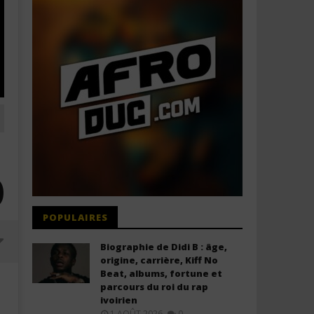
)
POPULAIRES
Biographie de Didi B : âge,
origine, carrière, Kiff No
Beat, albums, fortune et
parcours du roi du rap
ivoirien
1 AOÛT 2026
0