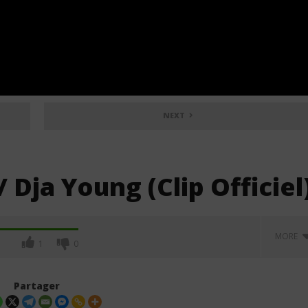
NEXT
/ Dja Young (Clip Officiel
MORE
1
0
Partager