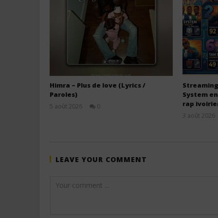
Himra – Plus de love (Lyrics /
Streaming
Paroles)
System en
rap ivoiri
5 août 2026
0
Stone
3 août 2026
LEAVE YOUR COMMENT