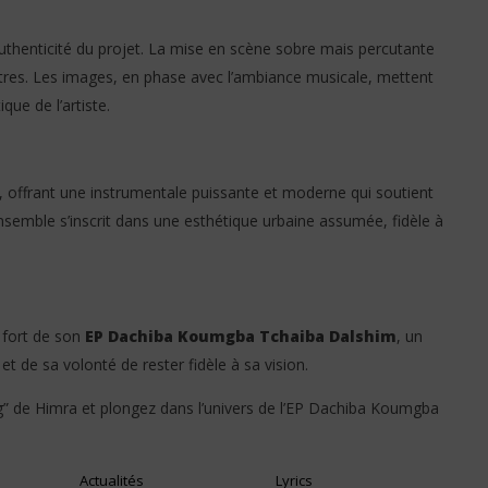
’authenticité du projet. La mise en scène sobre mais percutante
tres. Les images, en phase avec l’ambiance musicale, mettent
ique de l’artiste.
, offrant une instrumentale puissante et moderne qui soutient
ensemble s’inscrit dans une esthétique urbaine assumée, fidèle à
fort de son
EP Dachiba Koumgba Tchaiba Dalshim
, un
et de sa volonté de rester fidèle à sa vision.
ung” de Himra et plongez dans l’univers de l’EP Dachiba Koumgba
Actualités
Lyrics