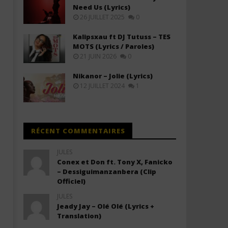
Need Us (Lyrics)
26 JUILLET 2025
0
Kalipsxau ft DJ Tutuss – TES
MOTS (Lyrics / Paroles)
21 JUIN 2026
0
Nikanor – Jolie (Lyrics)
12 JUILLET 2024
1
RÉCENT COMMENTAIRES
JULES
Conex et Don ft. Tony X, Fanicko
– Dessiguimanzanbera (Clip
Officiel)
JULES
Jeady Jay – Olé Olé (Lyrics +
Translation)