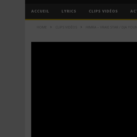
ACCUEIL
LYRICS
CLIPS VIDÉOS
AC
HOME
CLIPS VIDÉOS
HIMRA – VRAIE STAR / DJA YOUN