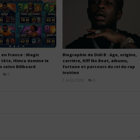
 en France : Magic
Biographie de Didi B : âge, origine,
 tête, Himra domine le
carrière, Kiff No Beat, albums,
en selon Billboard
fortune et parcours du roi du rap
ivoirien
0
Stone
1 août 2026
0
Stone