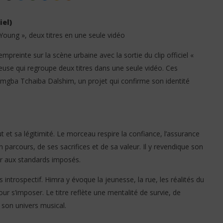
iel)
a Young », deux titres en une seule vidéo
mpreinte sur la scène urbaine avec la sortie du clip officiel «
ieuse qui regroupe deux titres dans une seule vidéo. Ces
us de love (Lyrics /
Streaming en France : Magic
gba Tchaiba Dalshim, un projet qui confirme son identité
System en tête, Himra domine le
rap ivoirien selon Billboard
27
janvier
2026
Stone
ut et sa légitimité. Le morceau respire la confiance, l’assurance
n parcours, de ses sacrifices et de sa valeur. Il y revendique son
er aux standards imposés.
s introspectif. Himra y évoque la jeunesse, la rue, les réalités du
pour s’imposer. Le titre reflète une mentalité de survie, de
 son univers musical.