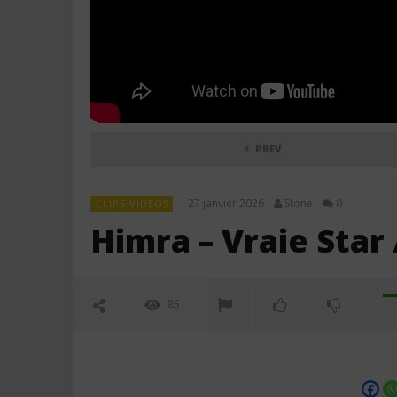
PREV
27 janvier 2026
Stone
0
CLIPS VIDÉOS
Himra – Vraie Star 
85