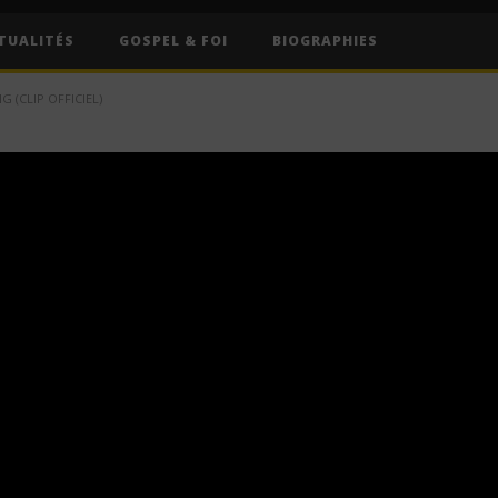
TUALITÉS
GOSPEL & FOI
BIOGRAPHIES
G (CLIP OFFICIEL)