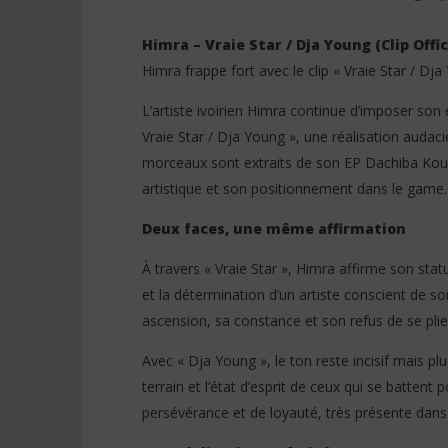
Himra – Vraie Star / Dja Young (Clip Offic
Himra frappe fort avec le clip « Vraie Star / Dj
L’artiste ivoirien Himra continue d’imposer son e
NOW VIEWING
Vraie Star / Dja Young », une réalisation audac
Himra – Vraie Star / Dja Young
Himra – Pl
morceaux sont extraits de son EP Dachiba Koum
(Clip Officiel)
Paroles)
artistique et son positionnement dans le game.
27
27
janvier
janvier
2026
2026
Deux faces, une même affirmation
Stone
Stone
À travers « Vraie Star », Himra affirme son stat
et la détermination d’un artiste conscient de so
ascension, sa constance et son refus de se pli
Avec « Dja Young », le ton reste incisif mais plu
terrain et l’état d’esprit de ceux qui se battent 
persévérance et de loyauté, très présente dans