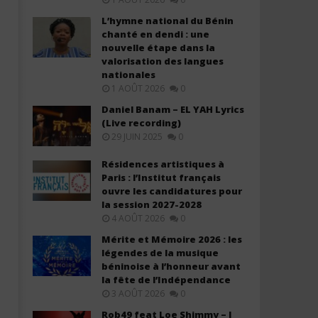
L’hymne national du Bénin
chanté en dendi : une
nouvelle étape dans la
valorisation des langues
nationales
1 AOÛT 2026
0
Biographie de Didi B : âge, origine,
Didi B rejoint la promotio
Daniel Banam – EL YAH Lyrics
carrière, Kiff No Beat, albums,
de la Recording Academy 
(Live recording)
fortune et parcours du roi du rap
reconnaissance majeure p
29 JUIN 2025
0
ivoirien
rap ivoirien
Résidences artistiques à
27
27
janvier
janvier
Paris : l’Institut français
2026
2026
ouvre les candidatures pour
Stone
Stone
la session 2027-2028
4 AOÛT 2026
0
Mérite et Mémoire 2026 : les
légendes de la musique
béninoise à l’honneur avant
la fête de l’Indépendance
3 AOÛT 2026
0
Rob49 feat Loe Shimmy – I