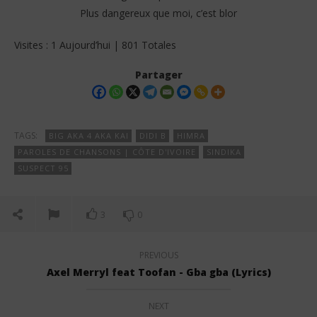
Plus dangereux que moi, c’est blor
Visites : 1 Aujourd’hui | 801 Totales
Partager
TAGS:
BIG AKA 4 AKA KAI
DIDI B
HIMRA
PAROLES DE CHANSONS | CÔTE D'IVOIRE
SINDIKA
SUSPECT 95
3
0
PREVIOUS
Axel Merryl feat Toofan - Gba gba (Lyrics)
NEXT