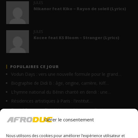
JULES
Nikanor feat Kiko – Rayon de soleil (Lyrics)
JULES
Kocee feat KS Bloom – Stranger (Lyrics)
POPULAIRES CE JOUR
Vodun Days : vers une nouvelle formule pour le grand…
Biographie de Didi B : âge, origine, carrière, Kiff…
L’hymne national du Bénin chanté en dendi : une…
Résidences artistiques à Paris : l’Institut…
Daniel Banam – EL YAH Lyrics (Live recording)
Ste Milano – Bouchkaraille (Lyrics)
Gérer le consentement
Vano Baby – Do bandi min (Lyrics)
Nous utilisons des cookies pour améliorer l’expérience utilisateur et
Homix – On y va (Lyrics)