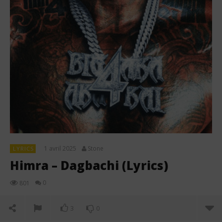
1 avril 2025
Stone
LYRICS
Himra – Dagbachi (Lyrics)
0
801
3
0