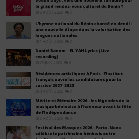
Vodun Days : vers une nouvelle formule pour
le grand rendez-vous culturel du Bénin ?
6 AOÛT 2026
0
L’hymne national du Bénin chanté en dendi :
une nouvelle étape dans la valorisation des
langues nationales
1 AOÛT 2026
0
Daniel Banam – EL YAH Lyrics (Live
recording)
29 JUIN 2025
0
Résidences artistiques à Paris : l’Institut
français ouvre les candidatures pour la
session 2027-2028
4 AOÛT 2026
0
Mérite et Mémoire 2026 : les légendes de la
musique béninoise à l’honneur avant la fête
de l’Indépendance
3 AOÛT 2026
0
Festival des Masques 2026 : Porto-Novo
célèbre le patrimoine béninois entre