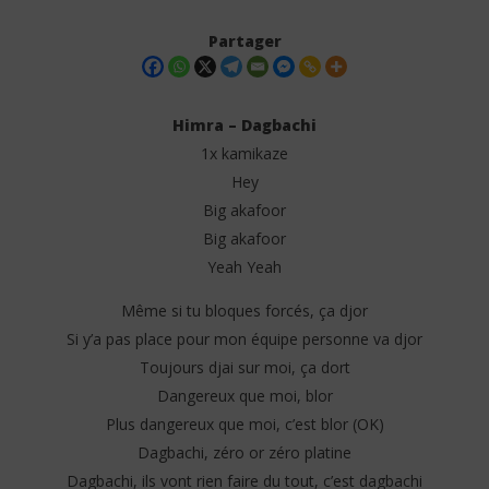
Partager
Himra – Dagbachi
1x kamikaze
Hey
Big akafoor
Big akafoor
Yeah Yeah
NOW VIEWING
Même si tu bloques forcés, ça djor
Si y’a pas place pour mon équipe personne va djor
Himra – Dagbachi (Lyrics)
Him
Toujours djai sur moi, ça dort
1
1
avril
avri
Dangereux que moi, blor
2025
202
Stone
S
Plus dangereux que moi, c’est blor (OK)
Dagbachi, zéro or zéro platine
Dagbachi, ils vont rien faire du tout, c’est dagbachi