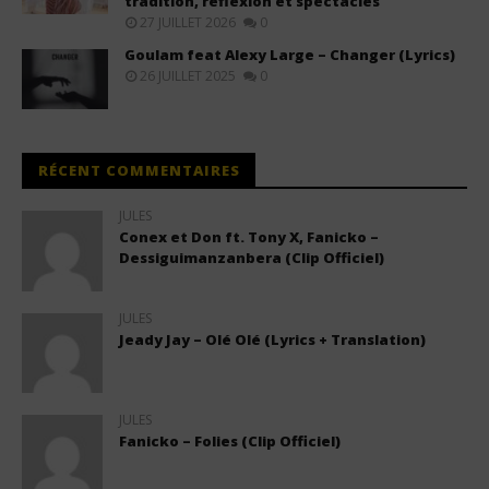
tradition, réflexion et spectacles
27 JUILLET 2026
0
Goulam feat Alexy Large – Changer (Lyrics)
26 JUILLET 2025
0
RÉCENT COMMENTAIRES
JULES
Conex et Don ft. Tony X, Fanicko –
Dessiguimanzanbera (Clip Officiel)
JULES
Jeady Jay – Olé Olé (Lyrics + Translation)
JULES
Fanicko – Folies (Clip Officiel)