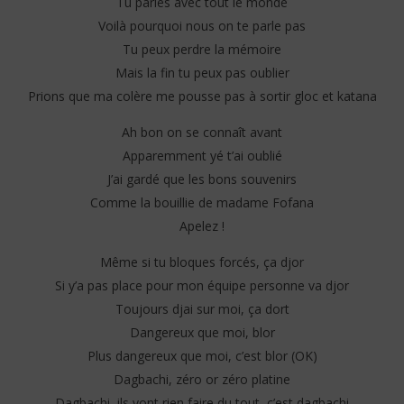
Tu parles avec tout le monde
Voilà pourquoi nous on te parle pas
Tu peux perdre la mémoire
Mais la fin tu peux pas oublier
Prions que ma colère me pousse pas à sortir gloc et katana
Ah bon on se connaît avant
Apparemment yé t’ai oublié
J’ai gardé que les bons souvenirs
Comme la bouillie de madame Fofana
Apelez !
Même si tu bloques forcés, ça djor
Si y’a pas place pour mon équipe personne va djor
Toujours djai sur moi, ça dort
Dangereux que moi, blor
Plus dangereux que moi, c’est blor (OK)
Dagbachi, zéro or zéro platine
Dagbachi, ils vont rien faire du tout, c’est dagbachi