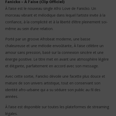
Fanicko – À l’aise (Clip Officiel)
À l’aise est le nouveau single Afro Love de Fanicko. Un
morceau vibrant et mélodique dans lequel l’artiste invite à la
confiance, à la complicité et à la liberté d’être pleinement soi-
même au sein d’une relation.
Porté par un groove Afrobeat moderne, une basse
NOW VIEWING
chaleureuse et une mélodie envoûtante, À l’aise célèbre un
amour sans pression, basé sur la connexion sincère et une
Fanicko – À l’aise (Clip Officiel)
Vo
gr
énergie positive. Le titre met en avant une atmosphère légère
26
février
26
et élégante, parfaitement en accord avec son message.
2026
fév
Stone
202
Avec cette sortie, Fanicko dévoile une facette plus douce et
S
mature de son univers artistique, tout en conservant son
identité afro-urbaine qui a su séduire son public au fil des
années.
À l’aise est disponible sur toutes les plateformes de streaming
légales.