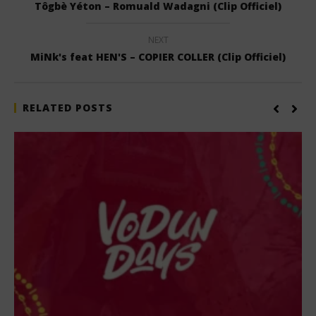
Tôgbè Yéton – Romuald Wadagni (Clip Officiel)
NEXT
MiNk's feat HEN'S – COPIER COLLER (Clip Officiel)
RELATED POSTS