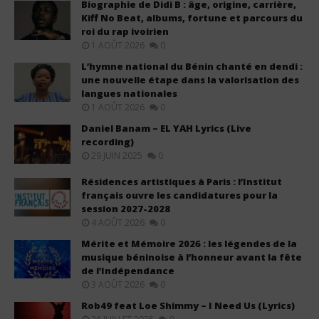
Biographie de Didi B : âge, origine, carrière,
Kiff No Beat, albums, fortune et parcours du
roi du rap ivoirien
1 AOÛT 2026
0
L’hymne national du Bénin chanté en dendi :
une nouvelle étape dans la valorisation des
langues nationales
1 AOÛT 2026
0
Daniel Banam – EL YAH Lyrics (Live
recording)
29 JUIN 2025
0
Résidences artistiques à Paris : l’Institut
français ouvre les candidatures pour la
session 2027-2028
4 AOÛT 2026
0
Mérite et Mémoire 2026 : les légendes de la
musique béninoise à l’honneur avant la fête
de l’Indépendance
3 AOÛT 2026
0
Rob49 feat Loe Shimmy – I Need Us (Lyrics)