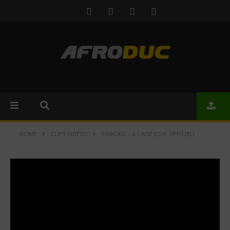
HOME
CLIPS VIDÉOS
FANICKO – À L’AISE (CLIP OFFICIEL)