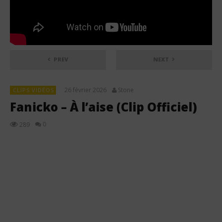
PREV
NEXT
26 février 2026
Stone
CLIPS VIDÉOS
Fanicko – À l’aise (Clip Officiel)
0
289