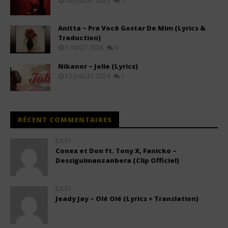
26 JUILLET 2025
0
Anitta – Pra Você Gostar De Mim (Lyrics &
Traduction)
5 AOÛT 2026
0
Nikanor – Jolie (Lyrics)
12 JUILLET 2024
1
RÉCENT COMMENTAIRES
JULES
Conex et Don ft. Tony X, Fanicko –
Dessiguimanzanbera (Clip Officiel)
JULES
Jeady Jay – Olé Olé (Lyrics + Translation)