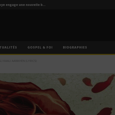
P-Square : Jude Okoye engage une nouvelle bataille judiciaire contre Peter Okoye
La Mano 1.9 ft. Ninho & Play To Sky – FBI (Lyrics)
s – Caméra (Lyrics)
Cruel Santino – International Collector (Lyrics)
Oz (Lyrics)
TUALITÉS
GOSPEL & FOI
BIOGRAPHIES
P-Square : Jude Okoye engage une nouvelle bataille judiciaire contre Peter Okoye
I KAALI AANKHEN (LYRICS)