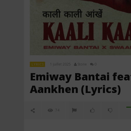
1 juillet 2025
Stone
0
LYRICS
Emiway Bantai feat
Aankhen (Lyrics)
74