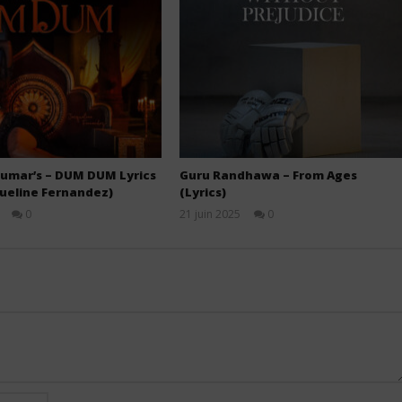
umar’s – DUM DUM Lyrics
Guru Randhawa – From Ages
queline Fernandez)
(Lyrics)
0
21 juin 2025
0
Stone
Stone