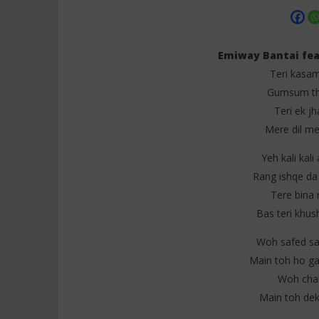
Emiway Bantai fea
Teri kasam
Gumsum tha
NOW VIEWING
Teri ek jh
Mere dil mei
Emiway Bantai feat Swaalina –
Shubh - T
Kaali Kaali Aankhen (Lyrics)
1
Yeh kali kal
juillet
1
2025
juillet
Rang ishqe da
Stone
2025
Stone
Tere bina 
Bas teri khus
Woh safed saf
Main toh ho ga
Woh chali
Main toh dekh