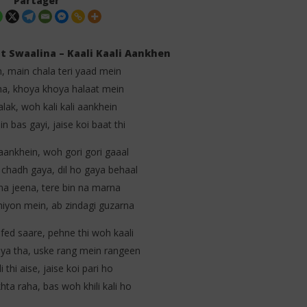
Partager
t Swaalina – Kaali Kaali Aankhen
, main chala teri yaad mein
, khoya khoya halaat mein
alak, woh kali kali aankhein
n bas gayi, jaise koi baat thi
ogether (Lyrics)
Bhushan Kumar's - DUM DUM
Lyrics (Feat Jacqueline
i aankhein, woh gori gori gaaal
Fernandez)
1
 chadh gaya, dil ho gaya behaal
juillet
na jeena, tere bin na marna
2025
Stone
hiyon mein, ab zindagi guzarna
ed saare, pehne thi woh kaali
ya tha, uske rang mein rangeen
 thi aise, jaise koi pari ho
ta raha, bas woh khili kali ho