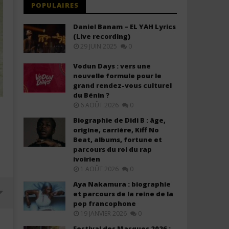
POPULAIRES
Daniel Banam – EL YAH Lyrics
(Live recording)
29 JUIN 2025
0
Vodun Days : vers une
nouvelle formule pour le
grand rendez-vous culturel
du Bénin ?
6 AOÛT 2026
0
Biographie de Didi B : âge,
origine, carrière, Kiff No
Beat, albums, fortune et
parcours du roi du rap
ivoirien
1 AOÛT 2026
0
Aya Nakamura : biographie
et parcours de la reine de la
pop francophone
19 JANVIER 2026
0
Festival des Masques 2026 :