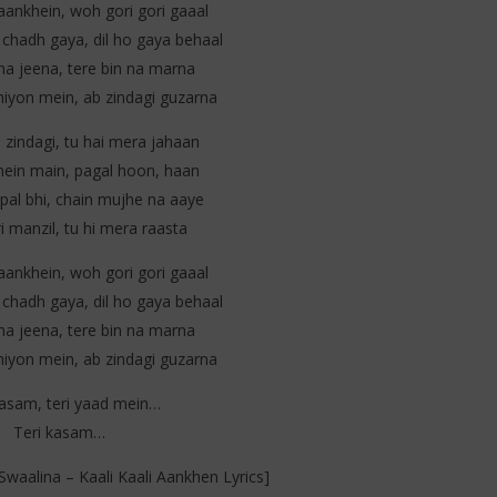
i aankhein, woh gori gori gaaal
 chadh gaya, dil ho gaya behaal
na jeena, tere bin na marna
hiyon mein, ab zindagi guzarna
 zindagi, tu hai mera jahaan
mein main, pagal hoon, haan
 pal bhi, chain mujhe na aaye
i manzil, tu hi mera raasta
i aankhein, woh gori gori gaaal
 chadh gaya, dil ho gaya behaal
na jeena, tere bin na marna
hiyon mein, ab zindagi guzarna
kasam, teri yaad mein…
Teri kasam…
Swaalina – Kaali Kaali Aankhen Lyrics]