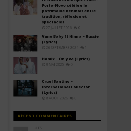
Porto-Novo célèbre le
patrimoine béninois entre
tradition, réflexion et
spectacles
27 JUILLET 2026
0
Vano Baby ft Himra – Russie
(Lyrics)
26 SEPTEMBRE 2024
1
Guru Randhawa - From Ages
Armaan Gill and Arnaaz Gil
Homix – On y va (Lyrics)
(Lyrics)
Queen (Lyrics)
9 MAI 2025
0
1
1
juillet
juillet
2025
2025
Stone
Stone
Cruel Santino –
International Collector
(Lyrics)
8 AOÛT 2026
0
RÉCENT COMMENTAIRES
JULES