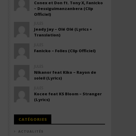
Conex et Don ft. Tony X, Fanicko
– Dessiguimanzanbera (Clip
Officiel)
JULES
Jeady Jay – Olé Olé (Lyrics +
Translation)
JULES
Fanicko – Folies (Clip Officiel)
JULES
Nikanor feat Kiko – Rayon de
soleil (Lyrics)
JULES
Kocee feat KS Bloom – Stranger
(Lyrics)
CATÉGORIES
ACTUALITÉS