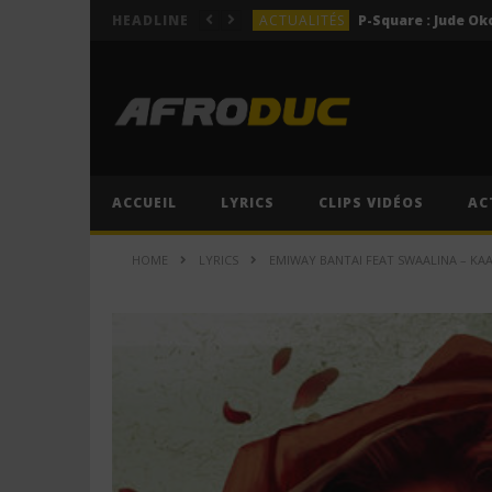
ACTUALITÉS
HEADLINE
LYRICS
LYRICS
Lil Jay Bingerack ft. Gim
LYRICS
LYRICS
Cruel Santino ft. Jeriq – 
ACCUEIL
LYRICS
CLIPS VIDÉOS
AC
ACTUALITÉS
HOME
LYRICS
EMIWAY BANTAI FEAT SWAALINA – KAAL